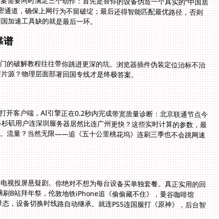
方案需要同时满足三个动作：首先是替你的设备伪造一个真实的“中国居
加密通道，确保上网行为不留破绽；最后还得智能匹配最优路径，否则
的回国加速工具缺的就是最后一环。
靠谱
八门的破解教程往往带你跳进更深的坑。浏览器插件伪装定位治标不治
清片源？物理层面部署回国专线才是终极答案。
打开客户端，AI引擎正在0.2秒内完成带宽质量诊断：北京联通节点今
延迟？洛杉矶用户连深圳服务器居然比连广州更快？这些实时计算的参数，最
宽推到眼前。流量？当然无限——追《五十公里桃花坞》连刷三季也不会跳网速
，电视投屏悬疑剧。你绝对不想为每台设备买单独套餐。真正实用的回
电脑刷B站拜年祭，伦敦地铁iPhone追《偷偷藏不住》，曼谷咖啡馆
登录态，设备切换时线路自动继承。就连PS5连国服打《原神》，后台智