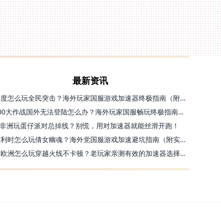
最新资讯
印度怎么玩全民突击？海外玩家国服游戏加速器终极指南（附原神延迟优化+精灵之境加速器选择）
300大作战国外无法登陆怎么办？海外玩家国服畅玩终极指南（附实测推荐）
非洲玩蛋仔派对总掉线？别慌，用对加速器就能丝滑开跑！
比利时怎么玩倩女幽魂？海外党国服游戏加速避坑指南（附实测推荐）
在欧洲怎么玩穿越火线不卡顿？老玩家亲测有效的加速器选择指南