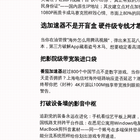
关键在于让国内视频平台“认不出你”。真正有效的
民身份证”——国内原生IP地址；其次建立点对点
1080P画质卡成马赛克照样毁心情。市面上80%
选加速器不是开盲盒 硬件级专线才
当你在油管搜“海外怎么用腾讯视频”，弹出来五花
本，第三方破解App藏着盗号木马。想要稳定看高
把影院级带宽装进口袋
番茄加速器
超过800个中国节点不是数字游戏。当你
天是否拥挤？上海电信对海外链路响应是否
终帮你把《封神》4K片源以100M独享带
警告。
打破设备墙的影音中枢
追剧党的装备永远在进化：手机看综艺平板上网课
国线路支持跨平台作战：在悉尼公寓用Windows
MacBook剪抖音素材——同一个账号在多端保持
能分流系统照样给你划出游戏专用通道。