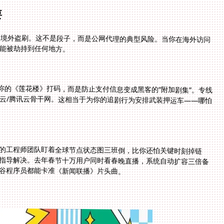
要
卡遭境外盗刷。这不是段子，而是公网代理的典型风险。当你在海外访问
可能被劫持到任何地方。
为你的《莲花楼》打码，而是防止支付信息变成黑客的“附加剧集”。专线
云/腾讯云骨干网。这相当于为你的追剧行为安排武装押运车——哪怕
的工程师团队盯着全球节点状态图三班倒，比你还怕关键时刻掉链
指导解决。去年春节十万用户同时看春晚直播，系统自动扩容三倍备
谷程序员都能卡准《新闻联播》片头曲。