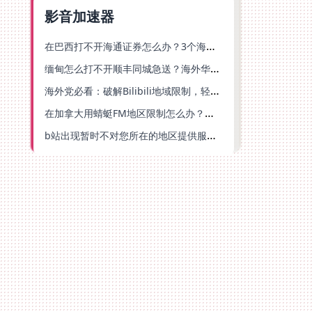
影音加速器
在巴西打不开海通证券怎么办？3个海外生活痛点的统一解决方案
缅甸怎么打不开顺丰同城急送？海外华人必备的回国加速指南（附B站会员游戏解决方案）
海外党必看：破解Bilibili地域限制，轻松追剧听歌还能流畅理财的实用指南
在加拿大用蜻蜓FM地区限制怎么办？海外党亲测有效的回国加速方案
b站出现暂时不对您所在的地区提供服务怎么回事？海外党亲测有效的回国加速方案