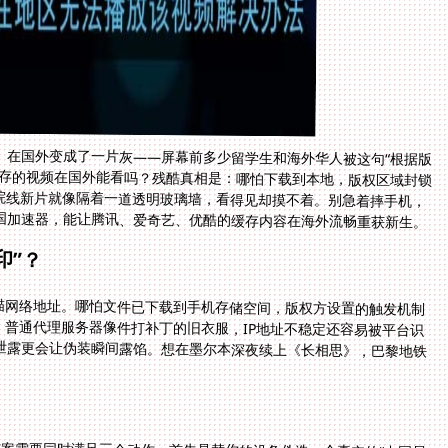
》在国外变成了一片灰——屏幕前多少留学生和海外华人被这句“根据版
缓存的视频在国外能看吗？残酷真相是：哪怕下载到本地，版权区域封锁
、院线新片就像隔着一道透明玻璃墙，看得见却摸不着。别急着摔手机，
国加速器，能让腾讯、爱奇艺、优酷的缓存内容在海外流畅重获新生。
印”？
描网络地址。哪怕文件已下载到手机存储空间，版权方设置的触发机制
。普通代理服务器像件打补丁的旧衣服，IP地址不稳定还容易被平台识
泄露更会让伪装瞬间露馅。想在墨尔本深夜续上《长相思》，巴黎地铁
。