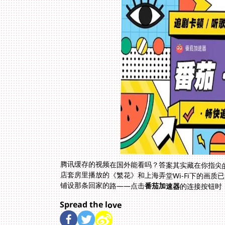
腾讯缓存的视频在国外能看吗？答案其实藏在你指尖
店套房里播放的《繁花》和上海弄堂Wi-Fi下的画
铺设那条回家的路——点击
番茄加速器
的连接按钮时
Spread the love