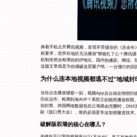
捧着手机点开腾讯视频，发现辛苦缓存的《庆余年
权要求，您所在地区无法播放”狠狠扎了心？腾讯
机制依然会检测你的IP地址。国内热播剧、网综
这篇文章就是为你捅破这层窗户纸：一台懂行的回
为什么连本地视频都逃不过“地域封
当你点击播放键那一刻，视频App后台就在悄悄扫
仍在运作。检测到海外IP？系统立刻锁死播放权限
别封禁。跨国网络数据包在公海路由兜圈时，DNS
刷《脱口秀大会》，靠的必须是专业加密隧道技术
破解版权墙的核心在哪儿？