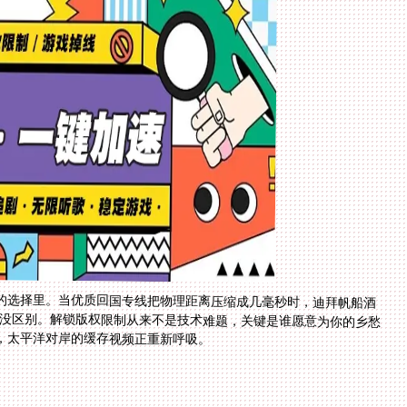
的选择里。当优质回国专线把物理距离压缩成几毫秒时，迪拜帆船酒
质已没区别。解锁版权限制从来不是技术难题，关键是谁愿意为你的乡愁
，太平洋对岸的缓存视频正重新呼吸。