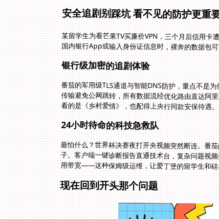
安全追剧别踩坑 看不见的防护更重
某留学生为看芒果TV买廉价VPN，三个月后信用
国内银行App或输入身份证信息时，裸奔的数据包
银行级加密的追剧体验
番茄的军用级TLS通道与智能DNS防护，重点不是
传输避免公网跳转，所有数据流经优化路由直达阿里
看的是《乡村爱情》，也配得上央行同款安保待遇。
24小时待命的科技急救队
最怕什么？世界杯决赛夜打开央视频突然断连。番茄
子。客户端一键诊断报告直通技术台，复杂问题视频
用带宽——这种保姆级运维，让爱丁堡的留学生和硅
现在回到开头那个问题