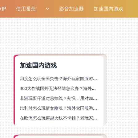
IP
使用番茄
影音加速器
加速国内游戏
加速国内游戏
印度怎么玩全民突击？海外玩家国服游戏加速器终极指南（附原神延迟优化+精灵之境加速器选择）
300大作战国外无法登陆怎么办？海外玩家国服畅玩终极指南（附实测推荐）
非洲玩蛋仔派对总掉线？别慌，用对加速器就能丝滑开跑！
比利时怎么玩倩女幽魂？海外党国服游戏加速避坑指南（附实测推荐）
在欧洲怎么玩穿越火线不卡顿？老玩家亲测有效的加速器选择指南