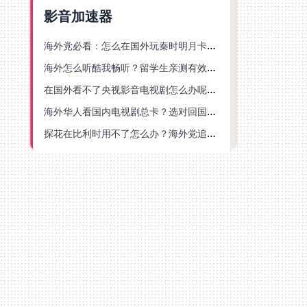
影音加速器
海外党必看：怎么在国外玩秦时明月卡牌版？附豆瓣EZCast地区限制破解法
海外怎么听酷我畅听？留学生亲测有效的华语内容解锁指南
在国外看不了央视影音电视剧怎么办呢？海外党亲测有效的回国加速方案
海外华人看国内电视剧总卡？选对回国加速器，还能解决菲律宾打不开反诈中心的问题
探花在比利时用不了怎么办？海外党追剧办事全攻略，选对加速器就够了