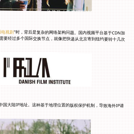
频电视剧
"时，背后是复杂的网络架构问题。国内视频平台基于CDN加
速策略，默认用户处于境内网络环境。跨国数据传输需要经过多个国际交换节点，就像把快递从北京寄到纽约要转十几次
国大陆IP地址。这种基于地理位置的版权保护机制，导致海外IP请