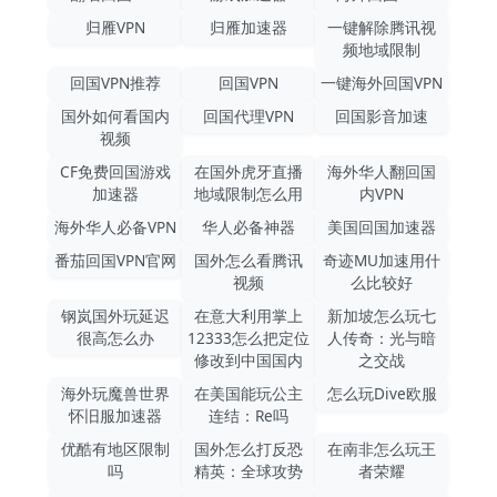
归雁VPN
归雁加速器
一键解除腾讯视
频地域限制
回国VPN推荐
回国VPN
一键海外回国VPN
国外如何看国内
回国代理VPN
回国影音加速
视频
CF免费回国游戏
在国外虎牙直播
海外华人翻回国
加速器
地域限制怎么用
内VPN
海外华人必备VPN
华人必备神器
美国回国加速器
番茄回国VPN官网
国外怎么看腾讯
奇迹MU加速用什
视频
么比较好
钢岚国外玩延迟
在意大利用掌上
新加坡怎么玩七
很高怎么办
12333怎么把定位
人传奇：光与暗
修改到中国国内
之交战
海外玩魔兽世界
在美国能玩公主
怎么玩Dive欧服
怀旧服加速器
连结：Re吗
优酷有地区限制
国外怎么打反恐
在南非怎么玩王
吗
精英：全球攻势
者荣耀