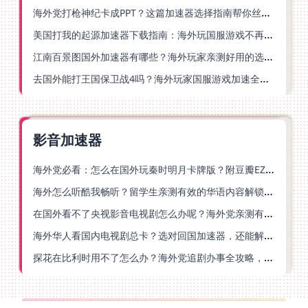
海外党打枪神纪卡成PPT？这篇加速器选择指南帮你丝滑上分
美国打我的起源加速器下载指南：海外玩国服游戏不再卡的终极方案
江南百景图国外加速器有哪些？海外玩家亲测好用的选择与避坑指南
去国外能打王国保卫战4吗？海外玩家国服游戏加速全攻略（附公主连结幻想江湖实测）
影音加速器
海外党必看：怎么在国外玩秦时明月卡牌版？附豆瓣EZCast地区限制破解法
海外怎么听酷我畅听？留学生亲测有效的华语内容解锁指南
在国外看不了央视影音电视剧怎么办呢？海外党亲测有效的回国加速方案
海外华人看国内电视剧总卡？选对回国加速器，还能解决菲律宾打不开反诈中心的问题
探花在比利时用不了怎么办？海外党追剧办事全攻略，选对加速器就够了