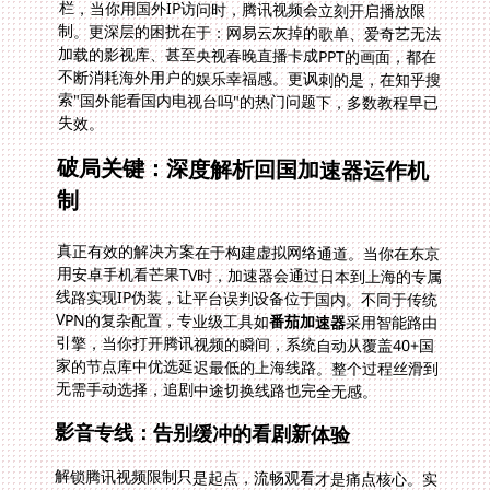
失效。
破局关键：深度解析回国加速器运作机
制
真正有效的解决方案在于构建虚拟网络通道。当你在东京
用安卓手机看芒果TV时，加速器会通过日本到上海的专属
线路实现IP伪装，让平台误判设备位于国内。不同于传统
VPN的复杂配置，专业级工具如
番茄加速器
采用智能路由
引擎，当你打开腾讯视频的瞬间，系统自动从覆盖40+国
家的节点库中优选延迟最低的上海线路。整个过程丝滑到
无需手动选择，追剧中途切换线路也完全无感。
影音专线：告别缓冲的看剧新体验
解锁腾讯视频限制只是起点，流畅观看才是痛点核心。实
测发现普通VPN晚间高峰期仅剩3M带宽，看720P都卡