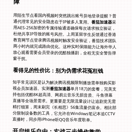
障
用陌生节点看国内视频时突然跳出账号异地登录提醒？普
通代理常见的安全隐患在于IP被多人复用。
番茄加速器
采
用AES-256加密的专属传输通道确保每次请求独立验证，
杜绝共享IP导致的账号风控。上周某留学生反馈通过香港
教育网节点登录腾讯视频时触发安全验证，番茄技术团队
两小时内就完成路由优化。这种实时保障能力让海外华人
放心观看需要会员登录的优酷独播剧，全程无安全警告弹
窗干扰。
看得见的性价比：别为伪需求花冤枉钱
知乎常见误区是认为解决腾讯视频限制播放需单独购买影
视会员加速器。实测
番茄加速器
单月18刀的套餐，完美支
持包括优酷8K超高清、网易云音乐无损音质、斗鱼弹幕
直播等全场景需求。更重要是无限流量设计让追剧党无需
精打细算，周末刷完《长相思》56集流量仍富余。相比部
分限制设备数的工具，它允许在Windows笔记本追CCTV
直播时，同步用iPhone听QQ音乐年度歌单。
开启娱乐自由：实战三步操作教学