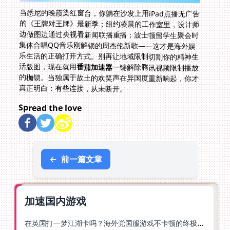
当悉尼的晚霞染红窗台，你躺在沙发上用iPad点播无广告
的《王牌对王牌》最新季；纽约凌晨的工作室里，设计师
边做图边通过央视看新闻联播重播；波士顿留学生聚会时
集体合唱QQ音乐刚解锁的周杰伦新歌——这才是海外娱
乐生活的正确打开方式。别再让地域限制切割你的精神生
活版图，现在就用
番茄加速器
一键解除腾讯视频限制播放
的枷锁。当独属于故土的欢笑声在异国度重新响起，你才
真正明白：有些连接，从未断开。
Spread the love
←
前一篇文章
加速国内游戏
在英国打一梦江湖卡吗？海外党国服游戏不卡顿的终极解法