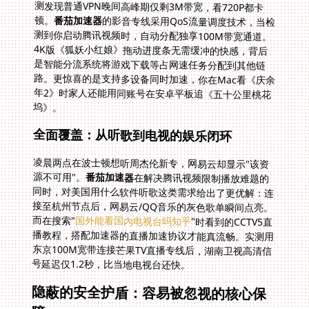
顿。
番茄加速器
的影音专线采用QoS流量调度技术，当检
测到你启动腾讯视频时，自动分配独享100M带宽通道。
4K版《狐妖小红娘》拖动进度条无需缓冲的快感，背后
是智能分流系统将游戏下载等占网速任务分配到其他链
路。更惊喜的是支持多设备同时加速，你在Mac看《庆余
年2》时家人还能用同账号在安卓平板追《五十公里桃花
坞》。
全面覆盖：从听歌到电视的娱乐闭环
凌晨两点在波士顿想听周杰伦新专，网易云却显示"该资
源不可用"。
番茄加速器
在解决腾讯视频限制播放难题的
同时，对美国用什么软件听歌这类需求给出了更优解：连
接至杭州节点后，网易云/QQ音乐的灰色歌单瞬间点亮。
而在搜索"
国外能看国内电视台吗知乎
"时看到的CCTV5直
播教程，搭配加速器的直播加速协议才能真流畅。实测用
东京100M宽带连接芒果TV直播专线后，湖南卫视高清信
号延迟仅1.2秒，比当地电视台还快。
隐蔽的安全护盾：容易被忽视的核心保