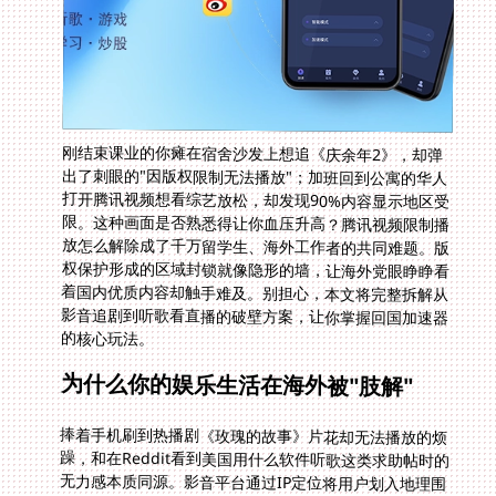
刚结束课业的你瘫在宿舍沙发上想追《庆余年2》，却弹
出了刺眼的"因版权限制无法播放"；加班回到公寓的华人
打开腾讯视频想看综艺放松，却发现90%内容显示地区受
限。这种画面是否熟悉得让你血压升高？腾讯视频限制播
放怎么解除成了千万留学生、海外工作者的共同难题。版
权保护形成的区域封锁就像隐形的墙，让海外党眼睁睁看
着国内优质内容却触手难及。别担心，本文将完整拆解从
影音追剧到听歌看直播的破壁方案，让你掌握回国加速器
的核心玩法。
为什么你的娱乐生活在海外被"肢解"
捧着手机刷到热播剧《玫瑰的故事》片花却无法播放的烦
躁，和在Reddit看到美国用什么软件听歌这类求助帖时的
无力感本质同源。影音平台通过IP定位将用户划入地理围
栏，当你用国外IP访问时，腾讯视频会立刻开启播放限
制。更深层的困扰在于：网易云灰掉的歌单、爱奇艺无法
加载的影视库、甚至央视春晚直播卡成PPT的画面，都在
不断消耗海外用户的娱乐幸福感。更讽刺的是，在知乎搜
索"国外能看国内电视台吗"的热门问题下，多数教程早已