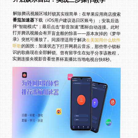
解除腾讯视频区域封锁其实很简单：在苹果应用商店搜索
番茄加速器
下载（iOS用户建议选日区账号）；安装后选
择"智能模式"；最后点击"影音加速"图标自动连接。此时
打开腾讯视频会有开盲盒般的惊喜——原本灰掉的《梦华
录》突然可播放了。同原理适用于解决
在美国用什么软件
听歌
的困扰：加速状态下打开网易云音乐，那些带小锁标
识的歌曲现在全部解锁。曾有留学生在知乎分享该教程，
实测连接央视影音看世界杯直播比当地电视台快8秒。