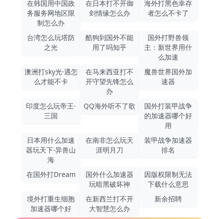
在韩国用中国政
在日本打不开御
海外打黑色幸存
务服务网地区限
剑情缘怎么办
者怎么不卡了
制怎么办
台湾怎么玩塔防
酷狗到国外不能
国外打野兽领
之光
用了吗知乎
主：新世界用什
么加速
澳洲打sky光·遇怎
在马来西亚打不
魔兽世界国外加
么才能不卡
开守望先锋怎么
速器
办
印度怎么玩帝王·
QQ海外听不了歌
国外打装甲战争
三国
的加速器哪个好
用
日本用什么加速
在南非怎么玩天
装甲战争加速器
器玩天下-异兽山
涯明月刀
排名
海
在国外打Dream
国外什么加速器
因版权限制无法
玩暗黑破坏神
下载什么意思
境外打重生细胞
在新西兰打不开
新余招聘
加速器哪个好
大智慧怎么办