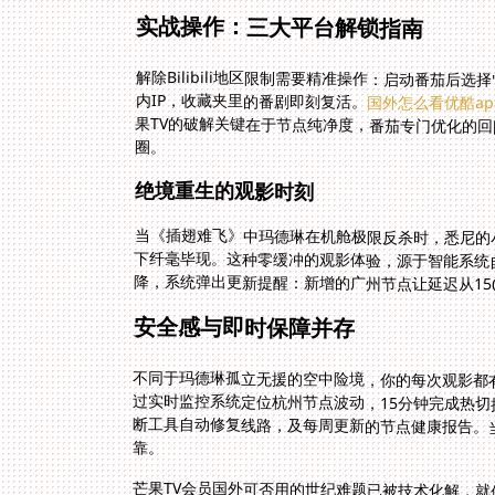
实战操作：三大平台解锁指南
解除Bilibili地区限制需要精准操作：启动番茄后
内IP，收藏夹里的番剧即刻复活。
国外怎么看优酷ap
圈。
绝境重生的观影时刻
当《插翅难飞》中玛德琳在机舱极限反杀时，悉尼的小
下纤毫毕现。这种零缓冲的观影体验，源于智能系
降，系统弹出更新提醒：新增的广州节点让延迟从150
安全感与即时保障并存
不同于玛德琳孤立无援的空中险境，你的每次观影都
过实时监控系统定位杭州节点波动，15分钟完成热
断工具自动修复线路，及每周更新的节点健康报告
靠。
芒果TV会员国外可否用的世纪难题已被技术化解，