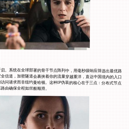
开启。系统在全球部署的骨干节点阵列中，用毫秒级响应筛选出最优路
的玛德琳建立安全信道，加密隧道会裹挟着你的流量穿越重洋，直达中国境内的入口
自北京朝阳区的访问请求而非纽约曼哈顿。这种IP伪装的核心在于三点：分布式节点
态路由确保全程如丝般顺滑。