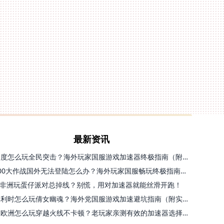
最新资讯
印度怎么玩全民突击？海外玩家国服游戏加速器终极指南（附原神延迟优化+精灵之境加速器选择）
300大作战国外无法登陆怎么办？海外玩家国服畅玩终极指南（附实测推荐）
非洲玩蛋仔派对总掉线？别慌，用对加速器就能丝滑开跑！
比利时怎么玩倩女幽魂？海外党国服游戏加速避坑指南（附实测推荐）
在欧洲怎么玩穿越火线不卡顿？老玩家亲测有效的加速器选择指南