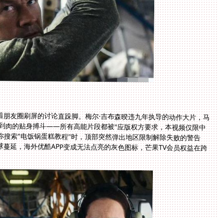
着朋友圈刷屏的讨论直跺脚。梅尔·吉布森暌违九年执导的动作大片，马
拳到肉的贴身搏斗——所有高能片段都被"应版权方要求，本视频仅限中
当你搜索"电饭锅蛋糕教程"时，顶部突然弹出地区限制解除失败的警告
蔓延，海外优酷APP变成无法点亮的灰色图标，芒果TV会员权益在跨