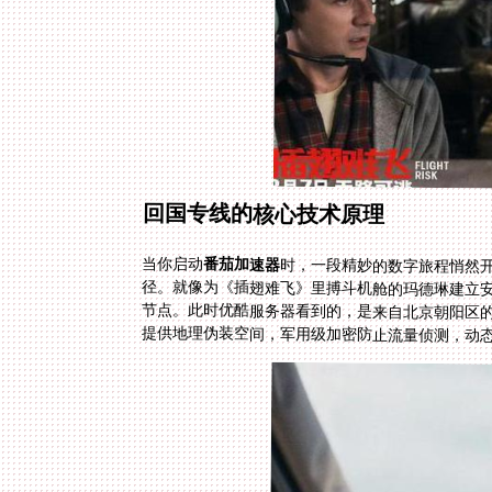
回国专线的核心技术原理
当你启动
番茄加速器
时，一段精妙的数字旅程悄然
径。就像为《插翅难飞》里搏斗机舱
节点。此时优酷服务器看到的，是来
提供地理伪装空间，军用级加密防止流量侦测，动