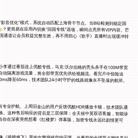
选择"影音优化"模式，系统自动匹配上海骨干节点。当B站检测到稳定国
p
？更简易在应用内切换"回国专线"选项，瞬间点亮所有VIP内容。芒
果TV的破解关键在于节点纯净度，番茄专门优化的回国通道让会员权益完整生效，再不用担心《歌手》直播时出现缓冲转
李通过番茄连上优酷专线，马克·沃尔伯格的秃头杀手在100M带宽
统自动隔离游戏流量，将全部带宽优先供给视频流。看完片中惊险迫
ms降至60ms，技术团队24小时守护的线路就像永不坠落的航班。
有专业护航。上周旧金山的用户反馈优酷HDR播放卡顿，技术团队通
切换。这种售后响应的背后是三层保障：全天候中英双语客服，智能诊
。当你在深夜突然想看《红楼梦》弹幕版，加密专线永远比剧情更可
就像《插翅难飞》里的女警突破空中囚笼。当番茄的全球节点网络亮起