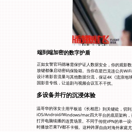
端到端加密的数字护盾
正如女警官玛德琳需保护证人数据安全，你的观影数据
放键都像启动密码保险箱。当你在星巴克连公共Wi
设计将影音流量与其他数据分流，保证4K《流浪地
国影音专线，让追剧与视频会议互不干扰。
多设备并行的沉浸体验
温哥华的张女士用平板追《长相思》到关键处，切到
时播放芒果TV都不卡顿。这种跨屏自由对海外家庭