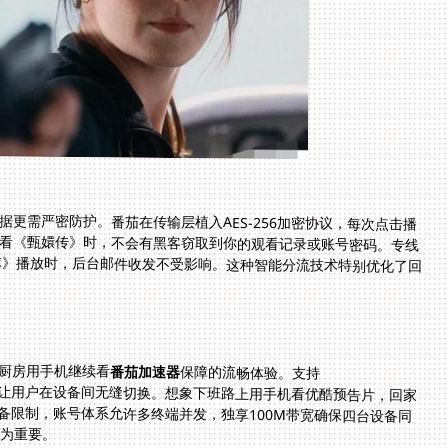
更需严密防护。番茄在传输层植入AES-256加密协议，每次点击播
Fi看《甄嬛传》时，不会有黑客窃取到你的观看记录或账号密码。专线
球》播放时，后台邮件收发不受影响。这种智能分流技术特别优化了回
厨房用手机继续看
番茄加速器
保障的流畅体验。支持
iOS/Android/Windows/mac四大平台的底层架构，让用户在设备间无缝切换。想象下班路上用手机看优酷预告片，回家
打开电脑续播的连贯场景。不同于传统VPN的单一设备限制，账号体系允许多终端并发，独享100M带宽确保四台设备同
尤为重要。