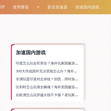
IP
使用番茄
影音加速器
加速国内游戏
加速国内游戏
印度怎么玩全民突击？海外玩家国服游戏加速器终极指南（附原神延迟优化+精灵之境加速器选择）
300大作战国外无法登陆怎么办？海外玩家国服畅玩终极指南（附实测推荐）
非洲玩蛋仔派对总掉线？别慌，用对加速器就能丝滑开跑！
比利时怎么玩倩女幽魂？海外党国服游戏加速避坑指南（附实测推荐）
在欧洲怎么玩穿越火线不卡顿？老玩家亲测有效的加速器选择指南