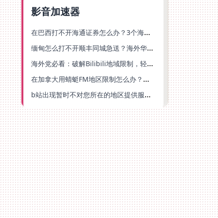
影音加速器
在巴西打不开海通证券怎么办？3个海外生活痛点的统一解决方案
缅甸怎么打不开顺丰同城急送？海外华人必备的回国加速指南（附B站会员游戏解决方案）
海外党必看：破解Bilibili地域限制，轻松追剧听歌还能流畅理财的实用指南
在加拿大用蜻蜓FM地区限制怎么办？海外党亲测有效的回国加速方案
b站出现暂时不对您所在的地区提供服务怎么回事？海外党亲测有效的回国加速方案