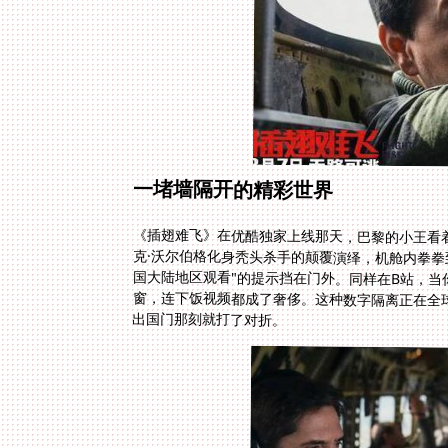
一堵墙隔开的精彩世界
《插翅难飞》在优酷独家上线那天，巴黎的小王看
克·沃尔伯格化身秃头杀手的颠覆演绎，机舱内拳
国大陆地区观看"的提示挡在门外。同样在B站，
窗，连下饭视频都成了奢侈。这种数字隔离正在全球
出国门那刻就打了对折。