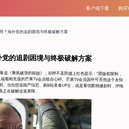
客户端下载
购买V
否用？海外党的追剧困境与终极破解方案
外党的追剧困境与终极破解方案
准备追《乘风破浪的姐姐》，却猝不及防撞上红色提示："因版权限制，
端着刚充值的芒果TV会员暗自心碎。芒果TV会员国外可否用这个永恒
。当你想追国产综艺、刷B站美食UP主，或是看优酷独播剧时，IP地
匙正在破解这道屏障。