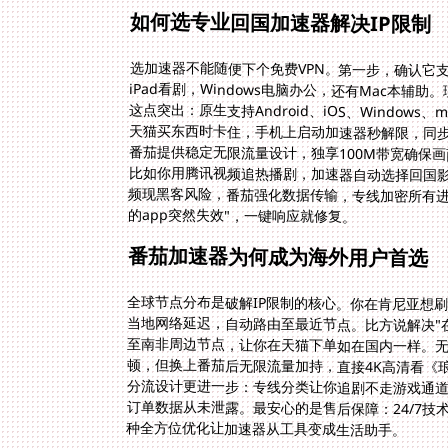
如何选专业回国加速器解决IP限制
选加速器不能随便下个免费VPN。第一步，确认它
iPad看剧，Windows电脑办公，还有Mac本
的app突然失效"，一键响应就修复。
番茄加速器为何成为海外用户首选
全球节点分布是破解IP限制的核心。你在肯尼亚想
当地网络延迟，自动路由至最近节点。比方说解决"
至南非周边节点，让你在天猫下单如在国内一样。无流
顿，但换上番茄后无限流量加持，直接4K高清看《
分流设计更进一步：专线分类让你追剧不走游戏通
订单数据从未泄露。最安心的是售后保障：24/7
种全方位优化让加速器从工具变成生活助手。