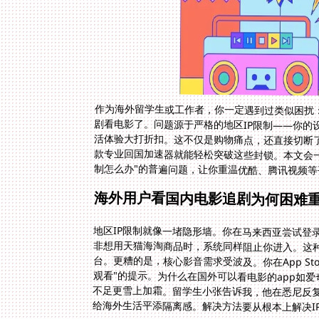
作为海外留学生或工作者，你一定遇到过类似困扰
剧看电影了。问题源于严格的地区IP限制——你的
活体验大打折扣。这不仅是购物痛点，还直接切断
款专业回国加速器就能轻松突破这些封锁。本文会
制怎么办"的普遍问题，让你重温优酷、腾讯视频
海外用户看国内电影追剧为何困难
地区IP限制就像一堵隐形墙。你在马来西亚尝试登
非想用天猫海淘商品时，系统同样阻止你进入。这
台。更糟的是，核心影音需求受波及。你在App S
观看"的提示。为什么在国外可以看电影的app如爱
不足更雪上加霜。留学生小张告诉我，他在悉尼反
给海外生活平添隔离感。解决方法要从根本上解决I