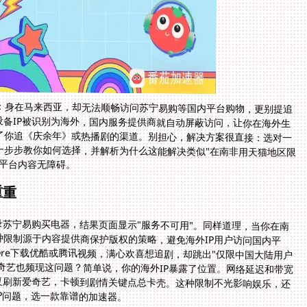
：身在马来西亚，却无法顺畅访问苏宁易购等国内平台购物，更别提追
设备IP被识别为海外，国内服务提供商就自动屏蔽访问，让你在海外生
了你追《庆余年》或热播剧的渠道。别担心，解决方案很直接：选对一
一步步教你如何选择，并解析为什么这能解决类似"在南非用天猫地区限
等平台内容无障碍。
重重
录苏宁易购买电器，结果页面显示"服务不可用"。同样道理，当你在南
种限制源于内容提供商保护版权的策略，避免海外IP用户访问国内平
tore下载优酷或腾讯视频，满心欢喜想追剧，却跳出"仅限中国大陆用户
奇艺也频现这问题？简单说，你的海外IP暴露了位置。网络延迟和带宽
复刷新爱奇艺，卡顿到剧情关键点总卡壳。这种限制不光影响娱乐，还
P问题，选一款靠谱的加速器。