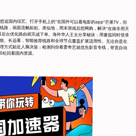
追国内综艺。打开手机上的"在国外可以看电影的app"芒果TV，但
线路，画面流畅如初。类似地，周末游戏后想网购，解决"在南非用天
单：点开天猫网页，加速器后台优化路由就完成下单。海外华人王太分享秘诀：用番茄同时登录
不误，还省去频繁切换麻烦。长远看，智能推荐线路和全球节点覆盖扩展适用性。无论你是在
它自动适配当地网络。处理方式贴近人脑决策：检测到你看爱奇艺就优先影音专线，带宽自动
轻松回看国内资源。