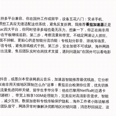
支持多平台兼容。你在国外工作或留学，设备五花八门：安卓手机、
辅助。理想工具应无缝适配这些系统，避免反复折腾。我推荐
番茄加速器
正是
这点突出：原生支持Android、iOS、Windows、mac四大平台，你同时登录多端也毫无压力。想象一下，你正在南非用
天猫买东西时卡住，手机上启动加速器秒解限，同步在平板继续追剧。第二步，考察流量和带宽。不稳定网速让人抓狂。
番茄提供稳定无限流量设计，独享100M带宽确保画面不掉帧。更贴心的是智能分流功能：专线划分影音、游戏等场景。
比如你用腾讯视频追热播剧，加速器自动选择回国影音专线，避免游戏模式干扰。第三步，安全加密不可或缺。海外网路
频现黑客风险，番茄强化数据传输，专线加密所有进出流量。售后团队实时在岗技术支援，遇到问题如"在国外可以看电影
刷抖音，或墨尔本登录网易云音乐，加速器智能推荐最优线路。它分析
在南非用天猫地区限制怎么办"这事：番茄后台检测你位置，优先切换
量焦虑同样关键。留学生李华分享：他在巴黎用Netflix时总遇卡
琅琊榜》。带宽上独享100M处理能力，完美应对高清影音需求。智能
道，减少互扰。数据加密和专线传输保护隐私，海外工作者小陈说敏感
技术团队值守，网路异常时像解决优酷地区封锁问题，消息秒回搞定。这