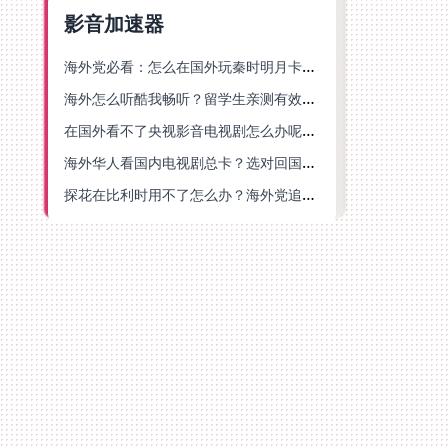
影音加速器
海外党必看：怎么在国外玩秦时明月卡牌版？附豆瓣EZCast地区限制破解法
海外怎么听酷我畅听？留学生亲测有效的华语内容解锁指南
在国外看不了央视影音电视剧怎么办呢？海外党亲测有效的回国加速方案
海外华人看国内电视剧总卡？选对回国加速器，还能解决菲律宾打不开反诈中心的问题
探花在比利时用不了怎么办？海外党追剧办事全攻略，选对加速器就够了