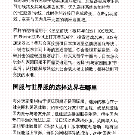
戏，享受与国内几乎无差的响应速度吧。
同样的逻辑适用于《堡垒前线：破坏与创造》iOS玩家。
在iPhone或iPad上打开番茄APP，搜索游戏名称。iOS有
加速器么？番茄会直接提供日本加速堡垒前线国服专线，
一键连接东京到上海的直通管道。你会发现开箱建造、枪
械射击的流畅度显著提升。对东京留学生而言，日本怎么
玩剑与家园国服不再需要碰运气。选择“剑与家园国服”节
点后，从技能释放延迟到公会战大场面帧数，都将达到可
竞技的水准。
国服与世界服的选择边界在哪里
海外玩家常纠结于该玩国服还是国际服。选择的核心在于
社交圈和延迟体验。如果你的好友都在国服、或是想登陆
国内账号与老友开黑，低延迟连接国服是刚需。很多国内
热门手游的玩法进度、节日活动也远超外服。英国华人玩
家想要体验最新《造梦大乱斗》版本或联动活动，唯有回
国服能追上节奏。当你的网络障碍被扫清，这种“回家”的