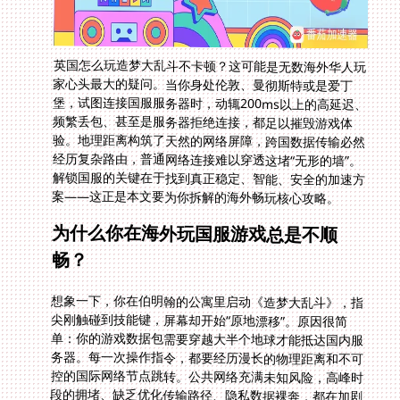
英国怎么玩造梦大乱斗不卡顿？这可能是无数海外华人玩
家心头最大的疑问。当你身处伦敦、曼彻斯特或是爱丁
堡，试图连接国服服务器时，动辄200ms以上的高延迟、
频繁丢包、甚至是服务器拒绝连接，都足以摧毁游戏体
验。地理距离构筑了天然的网络屏障，跨国数据传输必然
经历复杂路由，普通网络连接难以穿透这堵“无形的墙”。
解锁国服的关键在于找到真正稳定、智能、安全的加速方
案——这正是本文要为你拆解的海外畅玩核心攻略。
为什么你在海外玩国服游戏总是不顺
畅？
想象一下，你在伯明翰的公寓里启动《造梦大乱斗》，指
尖刚触碰到技能键，屏幕却开始“原地漂移”。原因很简
单：你的游戏数据包需要穿越大半个地球才能抵达国内服
务器。每一次操作指令，都要经历漫长的物理距离和不可
控的国际网络节点跳转。公共网络充满未知风险，高峰时
段的拥堵、缺乏优化传输路径、隐私数据裸奔，都在加剧
玩家的挫败感。同样的困境也困扰着身处东京想打《剑与
家园》国服的玩家——日本怎么玩剑与家园才能流畅放技
能？答案的核心逻辑与英国玩家并无二致：你需要一条专