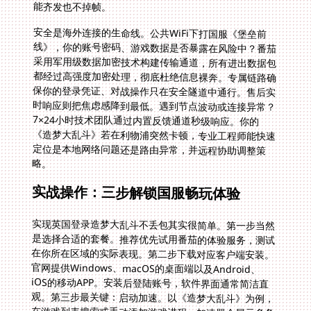
能齐发也不掉帧。
安全是海外连接的生命线。公共WiFi下打国服《堡垒前
线》，你的账号密码、游戏数据是否暴露在风险中？番茄
采用军用级数据加密技术构建传输通道，所有进出数据包
都经过高强度加密处理，彻底杜绝信息裸奔。专属链路确
保你的登录凭证、对战操作只在安全隧道中通行。售后实
时响应则把焦虑感降到最低。遇到节点波动或连接异常？
7×24小时技术团队通过内置反馈通道秒级响应。你的
《造梦大乱斗》若在利物浦突然卡顿，专业工程师能快速
定位是本地网络问题还是路由异常，并远程协助调整策
略。
实战操作：三步解锁国服畅玩体验
实现英国登录造梦大乱斗不丢包其实很简单。第一步当然
是选择合适的套餐。推荐优先试用番茄的体验服务，测试
在你所在区域的实际表现。第二步下载对应客户端安装。
官网提供Windows、macOS的桌面端以及Android、
iOS的移动APP。安装后登陆账号，软件界面通常简洁直
观。第三步最关键：启动加速。以《造梦大乱斗》为例，
在游戏列表搜索或手动添加游戏进程。加速器会展示多条
可用线路及其延迟和丢包率。优先选择系统智能推荐
的“低延迟”专线。此时你的连接已完成质变。点击启动游