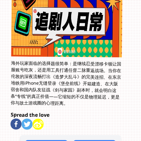
海外玩家面临的选择题很简单：是继续忍受漂移卡顿让国
服账号吃灰，还是用工具打通任督二脉重返战场。当你在
伦敦的深夜流畅打出《造梦大乱斗》的完美连招、在东京
地铁用iPhone无缝登录《堡垒前线》开箱建造、在大阪
宿舍和国内队友征战《剑与家园》副本时，就会明白这
条“专线”的真正价值——它缩短的不仅是物理延迟，更是
你与故土游戏圈的心理距离。
Spread the love