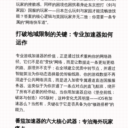
属的“网络快车道”。
打破地域限制的关键：专业加速器如何
运作
专业游戏加速器的价值，正是通过技术重构你的网络路
径。它们不是在“变快”网络，而是让数据走一条更短更稳
的路。原理并不玄乎：在全球建立优质中转节点，并通过
智能算法为你动态选择最优传输线路。你的游戏数据不再
混迹于公共网络洪流，而是进入加密专属通道直连国服服
务器。这类似于为你开通了一条点对点的直飞航班，绕开
了所有不必要的经停站。当你用加速器启动《堡垒前线：
破坏与创造》iOS版时，这种变化尤其明显——iOS有加
速器么？当然有，关键在于它是否具备为你“修路搭桥”的
能力。
番茄加速器的六大核心武器：专治海外玩家