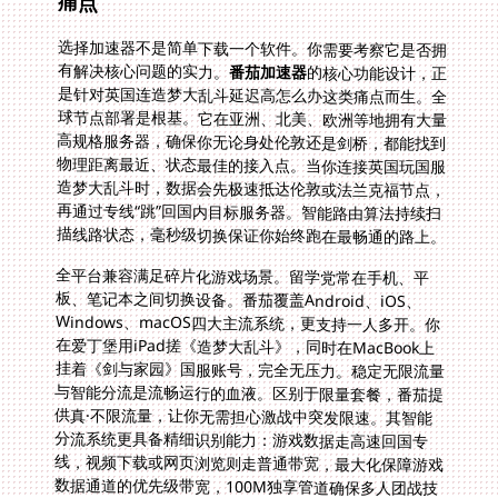
痛点
选择加速器不是简单下载一个软件。你需要考察它是否拥
有解决核心问题的实力。
番茄加速器
的核心功能设计，正
是针对英国连造梦大乱斗延迟高怎么办这类痛点而生。全
球节点部署是根基。它在亚洲、北美、欧洲等地拥有大量
高规格服务器，确保你无论身处伦敦还是剑桥，都能找到
物理距离最近、状态最佳的接入点。当你连接英国玩国服
造梦大乱斗时，数据会先极速抵达伦敦或法兰克福节点，
再通过专线“跳”回国内目标服务器。智能路由算法持续扫
描线路状态，毫秒级切换保证你始终跑在最畅通的路上。
全平台兼容满足碎片化游戏场景。留学党常在手机、平
板、笔记本之间切换设备。番茄覆盖Android、iOS、
Windows、macOS四大主流系统，更支持一人多开。你
在爱丁堡用iPad搓《造梦大乱斗》，同时在MacBook上
挂着《剑与家园》国服账号，完全无压力。稳定无限流量
与智能分流是流畅运行的血液。区别于限量套餐，番茄提
供真·不限流量，让你无需担心激战中突发限速。其智能
分流系统更具备精细识别能力：游戏数据走高速回国专
线，视频下载或网页浏览则走普通带宽，最大化保障游戏
数据通道的优先级带宽，100M独享管道确保多人团战技