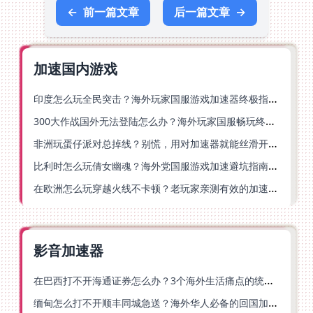
←
前一篇文章
后一篇文章
→
加速国内游戏
印度怎么玩全民突击？海外玩家国服游戏加速器终极指南（附原神延迟优化+精灵之境加速器选择）
300大作战国外无法登陆怎么办？海外玩家国服畅玩终极指南（附实测推荐）
非洲玩蛋仔派对总掉线？别慌，用对加速器就能丝滑开跑！
比利时怎么玩倩女幽魂？海外党国服游戏加速避坑指南（附实测推荐）
在欧洲怎么玩穿越火线不卡顿？老玩家亲测有效的加速器选择指南
影音加速器
在巴西打不开海通证券怎么办？3个海外生活痛点的统一解决方案
缅甸怎么打不开顺丰同城急送？海外华人必备的回国加速指南（附B站会员游戏解决方案）