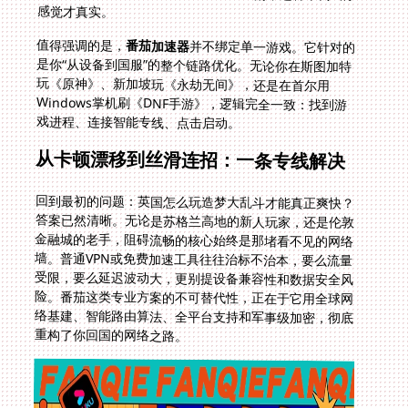
感觉才真实。
值得强调的是，
番茄加速器
并不绑定单一游戏。它针对的
是你“从设备到国服”的整个链路优化。无论你在斯图加特
玩《原神》、新加坡玩《永劫无间》，还是在首尔用
Windows掌机刷《DNF手游》，逻辑完全一致：找到游
戏进程、连接智能专线、点击启动。
从卡顿漂移到丝滑连招：一条专线解决
回到最初的问题：英国怎么玩造梦大乱斗才能真正爽快？
答案已然清晰。无论是苏格兰高地的新人玩家，还是伦敦
金融城的老手，阻碍流畅的核心始终是那堵看不见的网络
墙。普通VPN或免费加速工具往往治标不治本，要么流量
受限，要么延迟波动大，更别提设备兼容性和数据安全风
险。番茄这类专业方案的不可替代性，正在于它用全球网
络基建、智能路由算法、全平台支持和军事级加密，彻底
重构了你回国的网络之路。