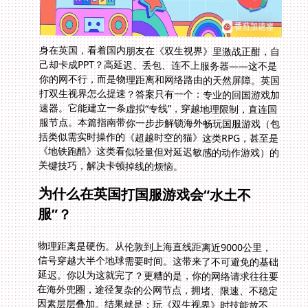
身在英国，看着国内朋友在《双生视界》里激战正酣，自
己却卡成PPT？高延迟、丢包、连不上服务器——这不是
你的网不行，而是物理距离和网络路由的天然屏障。英国
打双生视界怎么提速？答案只有一个：专业的回国游戏加
速器。它能建立一条虚拟“专线”，穿越地理限制，直连国
服节点。本篇指南带你一步步解锁海外畅玩国服游戏（包
括类似需实时操作的《超越时空的猫》这类RPG，甚至是
《地铁跑酷》这类看似轻量但对延迟敏感的动作游戏）的
关键技巧，解决卡顿掉线的烦恼。
为什么在英国打国服游戏会“水土不
服”？
物理距离是硬伤。从伦敦到上海直线距离近9000公里，
信号穿越大半个地球需要时间。这带来了不可避免的基础
延迟。你以为这就完了？更糟的是，你的网络请求往往要
在海外兜圈，途径复杂的公网节点，拥堵、限速、不稳定
因素层层叠加。结果就是：玩《双生视界》时技能放不
出、走位变漂移；玩《超越时空的猫》关键时刻加载过图
失败；就连《地铁跑酷》这样轻量级跑酷，国外玩地铁跑
酷的好处是节奏休闲，但想和国内好友同步刷新排行榜？
延迟会让你瞬间失去竞争资格。公网的未知性让英国玩超