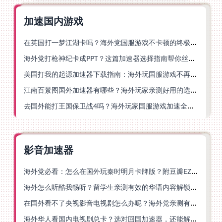
加速国内游戏
在英国打一梦江湖卡吗？海外党国服游戏不卡顿的终极解法
海外党打枪神纪卡成PPT？这篇加速器选择指南帮你丝滑上分
美国打我的起源加速器下载指南：海外玩国服游戏不再卡的终极方案
江南百景图国外加速器有哪些？海外玩家亲测好用的选择与避坑指南
去国外能打王国保卫战4吗？海外玩家国服游戏加速全攻略（附公主连结幻想江湖实测）
影音加速器
海外党必看：怎么在国外玩秦时明月卡牌版？附豆瓣EZCast地区限制破解法
海外怎么听酷我畅听？留学生亲测有效的华语内容解锁指南
在国外看不了央视影音电视剧怎么办呢？海外党亲测有效的回国加速方案
海外华人看国内电视剧总卡？选对回国加速器，还能解决菲律宾打不开反诈中心的问题