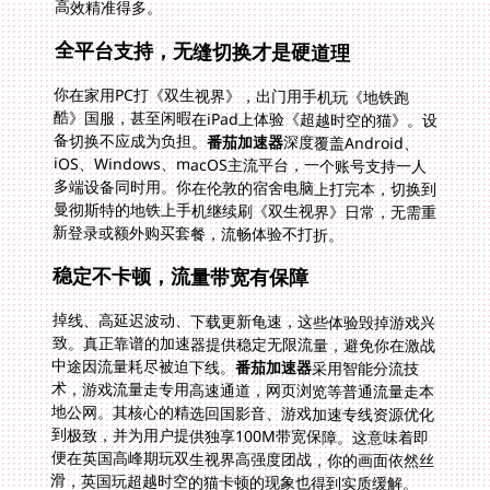
高效精准得多。
全平台支持，无缝切换才是硬道理
你在家用PC打《双生视界》，出门用手机玩《地铁跑
酷》国服，甚至闲暇在iPad上体验《超越时空的猫》。设
备切换不应成为负担。
番茄加速器
深度覆盖Android、
iOS、Windows、macOS主流平台，一个账号支持一人
多端设备同时用。你在伦敦的宿舍电脑上打完本，切换到
曼彻斯特的地铁上手机继续刷《双生视界》日常，无需重
新登录或额外购买套餐，流畅体验不打折。
稳定不卡顿，流量带宽有保障
掉线、高延迟波动、下载更新龟速，这些体验毁掉游戏兴
致。真正靠谱的加速器提供稳定无限流量，避免你在激战
中途因流量耗尽被迫下线。
番茄加速器
采用智能分流技
术，游戏流量走专用高速通道，网页浏览等普通流量走本
地公网。其核心的精选回国影音、游戏加速专线资源优化
到极致，并为用户提供独享100M带宽保障。这意味着即
便在英国高峰期玩双生视界高强度团战，你的画面依然丝
滑，英国玩超越时空的猫卡顿的现象也得到实质缓解。