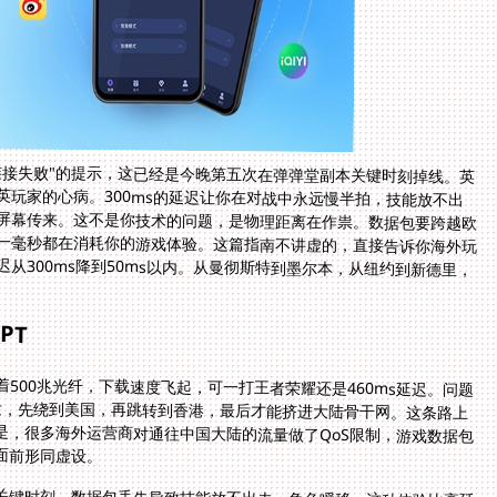
连接失败"的提示，这已经是今晚第五次在弹弹堂副本关键时刻掉线。英
英玩家的心病。300ms的延迟让你在对战中永远慢半拍，技能放不出
屏幕传来。这不是你技术的问题，是物理距离在作祟。数据包要跨越欧
一毫秒都在消耗你的游戏体验。这篇指南不讲虚的，直接告诉你海外玩
从300ms降到50ms以内。从曼彻斯特到墨尔本，从纽约到新德里，
PT
500兆光纤，下载速度飞起，可一打王者荣耀还是460ms延迟。问题
出发，先绕到美国，再跳转到香港，最后才能挤进大陆骨干网。这条路上
是，很多海外运营商对通往中国大陆的流量做了QoS限制，游戏数据包
面前形同虚设。
关键时刻，数据包丢失导致技能放不出去，角色瞬移。这种体验比高延
们的服务器面向的是网页浏览和视频观看，对游戏数据包的优化为零。有