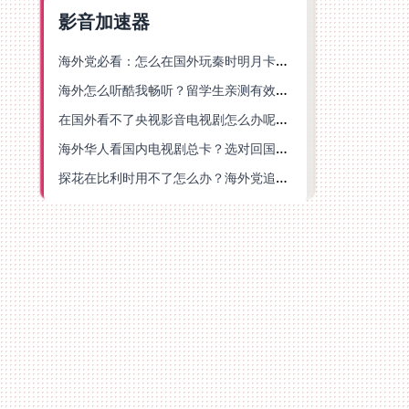
影音加速器
海外党必看：怎么在国外玩秦时明月卡牌版？附豆瓣EZCast地区限制破解法
海外怎么听酷我畅听？留学生亲测有效的华语内容解锁指南
在国外看不了央视影音电视剧怎么办呢？海外党亲测有效的回国加速方案
海外华人看国内电视剧总卡？选对回国加速器，还能解决菲律宾打不开反诈中心的问题
探花在比利时用不了怎么办？海外党追剧办事全攻略，选对加速器就够了