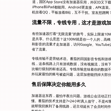
机挂着QQ，平板放着B站，互不干扰。室友想蹭网
流量不限，专线专用，这才是游戏
有些加速器打着"无限流量"的旗号，实际上限速10
是共享。什么意思？这100M就是你一个人的，高
和影音的流量才走加速器，访问Google、YouT
省了流量。
专线传输不是营销术语。番茄的回国影音专线和游
线，这条线路上只有游戏数据，没有视频流，没有下载
比银行级别的标准还高。专线传输意味着你的数据不
外玩家最怕的账号被盗问题，这层加密能挡掉大部
售后保障决定你能用多久
加速器这东西，最怕半夜出问题。游戏公会活动正打
懂。番茄的技术支持是7×24小时真人值守，不是A
就帮我切换到了备用线路，还主动延长了会员时间作