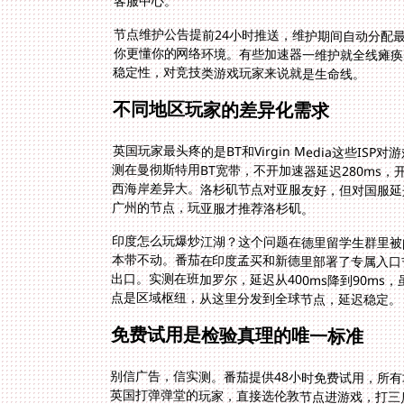
客服中心。
节点维护公告提前24小时推送，维护期间自动分配
你更懂你的网络环境。有些加速器一维护就全线瘫
稳定性，对竞技类游戏玩家来说就是生命线。
不同地区玩家的差异化需求
英国玩家最头疼的是BT和Virgin Media这些I
测在曼彻斯特用BT宽带，不开加速器延迟280ms，
西海岸差异大。洛杉矶节点对亚服友好，但对国服
广州的节点，玩亚服才推荐洛杉矶。
印度怎么玩爆炒江湖？这个问题在德里留学生群里被
本带不动。番茄在印度孟买和新德里部署了专属入口
出口。实测在班加罗尔，延迟从400ms降到90m
点是区域枢纽，从这里分发到全球节点，延迟稳定。
免费试用是检验真理的唯一标准
别信广告，信实测。番茄提供48小时免费试用，所
英国打弹弹堂的玩家，直接选伦敦节点进游戏，打三
一局标准战，看瞄准环是否跟手，开镜瞬间有没有延