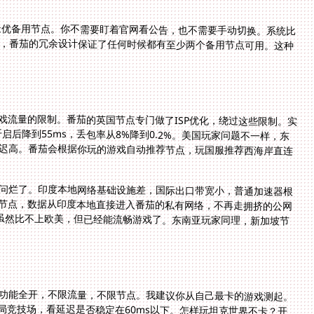
最优备用节点。你不需要盯着官网看公告，也不需要手动切换。系统比
痪，番茄的冗余设计保证了任何时候都有至少两个备用节点可用。这种
SP对游戏流量的限制。番茄的英国节点专门做了ISP优化，绕过这些限制。实
开启后降到55ms，丢包率从8%降到0.2%。美国玩家问题不一样，东
延迟高。番茄会根据你玩的游戏自动推荐节点，玩国服推荐西海岸直连
问烂了。印度本地网络基础设施差，国际出口带宽小，普通加速器根
节点，数据从印度本地直接进入番茄的私有网络，不再走拥挤的公网
s，虽然比不上欧美，但已经能流畅游戏了。东南亚玩家同理，新加坡节
有功能全开，不限流量，不限节点。我建议你从自己最卡的游戏测起。
局竞技场，看延迟是否稳定在60ms以下。怎样玩坦克世界不卡？开
迟。印度玩爆炒江湖的，重点测炒菜环节，看点击菜品到出锅有没有