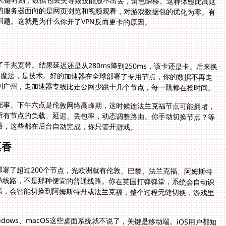
题。这就是为什么你开了VPN反而更卡的原因。
兆宽带。结果延迟还是从280ms降到250ms，该卡还是卡。后来换
不是魔法，是技术。好的加速器在全球部署了专用节点，你的数据不再走
到广州，走加速器专线比走公网少跳十几个节点，每一跳都在抢时间。
完事。下午六点是伦敦网络高峰期，这时候连法兰克福节点可能拥堵，
所有节点的负载、延迟、丢包率，动态调整路由。你手动切换节点？等
器，这些都在后台自动完成，你只管开游戏。
真香
部署了超过200个节点，光欧洲就有伦敦、巴黎、法兰克福、阿姆斯特
干节点。每个节点都是双向CN2 GIA线路，不是那种便宜的普通线路。你在英国打弹弹堂，系统会自动识
荐伦敦节点。如果伦敦节点负载过高，会智能切换到阿姆斯特丹或法兰克福，整个过程无缝切换，游戏里
ows、macOS这些桌面系统就不说了，关键是移动端。iOS用户都知
下载不了国服游戏。番茄提供了TestFlight安装和企业证书两种方式，
APK直装。最爽的是，一个账号支持五台设备同时在线。你在电脑上打副本，手