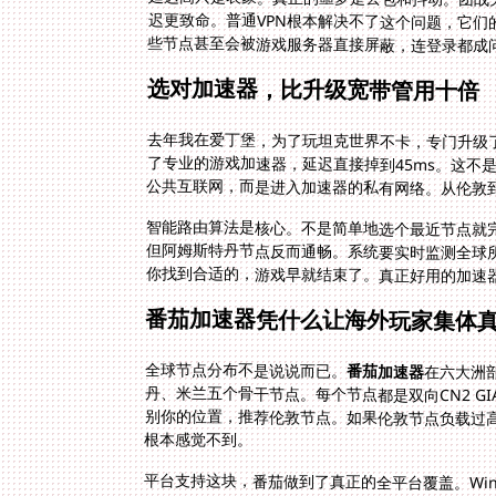
些节点甚至会被游戏服务器直接屏蔽，连登录都成问
选对加速器，比升级宽带管用十倍
去年我在爱丁堡，为了玩坦克世界不卡，专门升级了千
了专业的游戏加速器，延迟直接掉到45ms。这
公共互联网，而是进入加速器的私有网络。从伦敦
智能路由算法是核心。不是简单地选个最近节点就
但阿姆斯特丹节点反而通畅。系统要实时监测全球
你找到合适的，游戏早就结束了。真正好用的加速
番茄加速器凭什么让海外玩家集体
全球节点分布不是说说而已。
番茄加速器
在六大洲
丹、米兰五个骨
别你的位置，推
根本感觉不到。
平台支持这块，番茄做到了真正的全平台覆盖。Wind
道，国区App Store没有加速器应用，外区ID又
iPhone和iPad都能用。Android更直接，