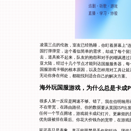
凌晨三点的伦敦，室友已经熟睡，你盯着屏幕上"
国打弹弹堂，这个看似简单的需求，却成了每个留
去，道具捡不起来，队友的抱怨和对手的嘲讽透过
亚大陆，经过十几个节点才能到达国服服务器，每
国服游戏卡顿的根本原因，以及怎样用对工具让延迟
无论你身在何处，都能找到适合自己的解决方案。
海外玩国服游戏，为什么总是卡成P
很多人第一反应是网速不够。错了。我在伯明翰用着
不在带宽，在路由路径。你的数据要从英国ISP
任何一个节点拥堵，游戏就卡成幻灯片。更麻烦的
优先级被排在最后。你花大价钱办的宽带，在游戏
延迟高只是表象。真正的噩梦是丢包和抖动。团战
迟更致命。普通VPN根本解决不了这个问题，它