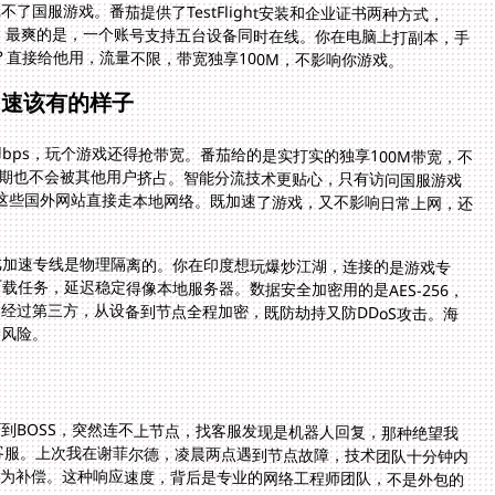
？直接给他用，流量不限，带宽独享100M，不影响你游戏。
加速该有的样子
Mbps，玩个游戏还得抢带宽。番茄给的是实打实的独享100M带宽，不
峰期也不会被其他用户挤占。智能分流技术更贴心，只有访问国服游戏
ube这些国外网站直接走本地网络。既加速了游戏，又不影响日常上网，还
戏加速专线是物理隔离的。你在印度想玩爆炒江湖，连接的是游戏专
任务，延迟稳定得像本地服务器。数据安全加密用的是AES-256，
经过第三方，从设备到节点全程加密，既防劫持又防DDoS攻击。海
分风险。
到BOSS，突然连不上节点，找客服发现是机器人回复，那种绝望我
I客服。上次我在谢菲尔德，凌晨两点遇到节点故障，技术团队十分钟内
为补偿。这种响应速度，背后是专业的网络工程师团队，不是外包的