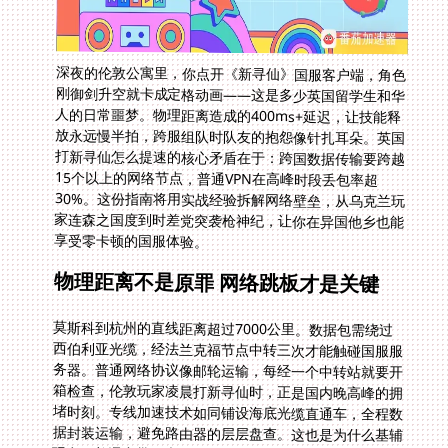
深夜的伦敦公寓里，你点开《新寻仙》国服客户端，角色
刚御剑升空就卡成定格动画——这是多少英国留学生和华
人的日常噩梦。物理距离造成的400ms+延迟，让技能释
放永远慢半拍，跨服组队时队友的抱怨像针扎耳朵。英国
打新寻仙怎么提速的核心矛盾在于：跨国数据传输要跨越
15个以上的网络节点，普通VPN在高峰时段丢包率超
30%。这份指南将用实战经验拆解网络壁垒，从乌克兰玩
家连森之国度到时差党突袭枪神纪，让你在异国他乡也能
享受零卡顿的国服体验。
物理距离不是原罪 网络跳板才是关键
莫斯科到杭州的直线距离超过7000公里。数据包需绕过
西伯利亚光缆，经法兰克福节点中转三次才能触碰国服服
务器。普通网络协议像邮轮运输，每经一个中转站就要开
箱检查，伦敦玩家凌晨打新寻仙时，正是国内晚高峰的拥
堵时刻。专线加速技术如同铺设海底光缆直通车，全程数
据封装运输，避免路由器的层层盘查。这也是为什么基辅
玩家用普通宽带玩森之国度时，轻功飞跃竹林总会掉下悬