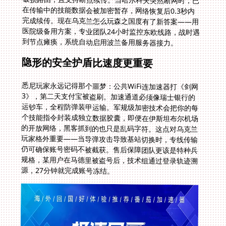
到节点瘫痪，系统自动启用波兰备用服务器接力。
隐形的安全护盾比速度更重要
悉尼玩家永远记得那个噩梦：公共WiFi连加速器打《剑网
3》，第二天支付宝被盗刷。加速通道必须像瑞士银行的
运钞车，全程防弹装甲运输。军规级加密技术会把你的每
个技能指令封装成独立数据胶囊，即便在伊斯坦布尔机场
的开放网络，黑客抓到的也只是乱码字符。这点对乌克兰
玩家格外重要——当导弹攻击导致基站切换时，专线传输
仍可确保账号密码不被截获。售后保障团队更该是特种兵
规格，某用户在马德里被盗号后，技术组通过登录轨迹溯
源，27分钟就完成账号冻结。