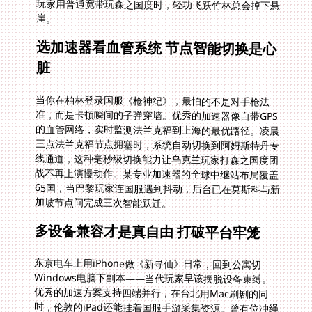
崖。
选加速器看血管系统 节点智能切换是心
脏
当你在柏林登录国服《枪神纪》，最怕的不是对手枪法
准，而是卡顿瞬间的子弹穿墙。优秀的加速器像自带GPS
的血管网络，实时监测法兰克福到上海的最优路径。凌晨
三点法兰克福节点拥塞时，系统自动切换到阿姆斯特丹专
线通道，这种毫秒级切换能力让乌克兰玩家打森之国度团
战不再上演慢动作。某专业加速器的全球中继站布局覆盖
65国，当巴黎玩家连国服遇到抖动，后台已在莫斯科与新
加坡节点间完成三次智能跃迁。
多设备兼容才是真自由 打破平台牢笼
东京电车上用iPhone做《新寻仙》日常，回到公寓切
Windows电脑下副本——当代玩家早该摆脱设备束缚。
优秀的加速方案支持四端并行，在台北用Mac刷剧的同
时，伦敦的iPad还能挂着国服手游采集资源。曾有位冲绳
留学生演示过极限操作：安卓手机挂森之国度采矿，
Windows电脑渲染设计作业，iPad播着爱奇艺，三条线
路通过智能分流各自畅行。这才是海外党该有的数字生