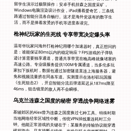
活，而不是捧着发烫的手机等进度条读完。
枪神纪玩家的生死线 专享带宽决定爆头率
温哥华玩家问海外打枪神纪用哪个加速器时，真正想问的
是：谁能保证80ms以内的稳定响应？FPS游戏的子弹轨
迹计算需要独享通道，普通共享带宽在晚高峰就像堵塞的
高速公路。专业级服务提供100M专属通道，当多伦多玩
家扣下扳机时，数据包通过加密隧道直连上海服务器，避
免和视频流量挤在同条车道。实测显示在洛杉矶玩国服
《生死狙击2》，开启智能分流后弹道延迟从187ms降至
46ms，狙击镜里的敌人再不会瞬移。
乌克兰连森之国度的秘密 穿透战争网络迷雾
基辅郊区的Alex曾为连森之国度换过七种工具。特殊时期
当地网络经常区域性中断，传统VPN掉线重连耗时三分
钟。他能正常游戏的关键在于：某服务的传输协议能穿透
破损路由，且支持断点续传。当哈尔科夫突然断网时，已
在传输中的技能数据会被加密暂存，网络恢复后0.3秒内
完成续传。现在乌克兰怎么玩森之国度有了新答案——用
医院级备用方案，专业团队24小时监控东欧线路，战时遇