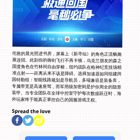
伦敦的晨光照进书房，屏幕上《新寻仙》的角色正流畅施
展连招。此刻你的御剑飞行不再卡顿，乌克兰朋友的森之
国度角色在竹林间自由穿梭，纽约战队在枪神纪竞技场精
准点射——距离从来不该是障碍。选择加速器如同组建跨
国特勤组：智能线路规划是导航员，多端兼容是装备库，
专属带宽是高速座驾，而军用级加密则是护你周全的隐形
装甲。当专业团队在全球中控室守护每次数据跃迁时，海
外玩家终于能真正掌控自己的国服游戏主权。
Spread the love