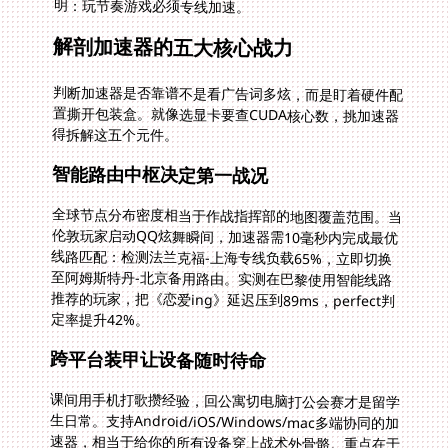
明：玩节奏游戏必须专线加速。
解剖加速器的五大核心战力
判断加速器是否靠谱不是看广告词多炫，而是盯着硬件配
置撕开包装盒。就像选显卡要查CUDA核心数，挑加速器
得拆解这五个元件。
智能路由中枢决定第一战况
全球节点分布密度相当于作战指挥部的地图覆盖范围。当
伦敦玩家启动QQ炫舞瞬间，加速器需10毫秒内完成最优
线路匹配：检测法兰克福-上海专线负载65%，立即切换
至阿姆斯特丹-北京备用路由。实测在巴黎使用智能线路
推荐的玩家，把《恋爱ing》延迟压到89ms，perfect判
定率提升42%。
跨平台装甲让设备随时待命
课间用手机打歌攒经验，回公寓切电脑打公会赛才是留学
生日常。支持Android/iOS/Windows/mac多端协同的加
速器，相当于给你的所有设备穿上战术外骨骼。重点在于
允许多设备同时在线——利物浦某玩家边用iPad挂《叫我
大掌柜》商会任务，边用Windows电脑打炫舞联赛，双