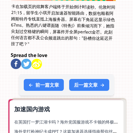
卡在加载页的炫舞客户端终于开始倒计时读秒。伦敦时间
21:15，留学生小琪开启加速器智能路由，数据包顺着阿
姆斯特丹专线直抵上海服务器。屏幕右下角延迟显示绿色
67ms。熟悉的八键谱面随《特务J》前奏倾泻而下，她指
尖划过空格键的瞬间，屏幕炸开全屏perfect金芒。此刻
任何语言都不及公会频道跳出的那句："卧槽你这延迟开
挂了吧？"
Spread the love
←
前一篇文章
后一篇文章
→
加速国内游戏
在英国打一梦江湖卡吗？海外党国服游戏不卡顿的终极解法
海外党打枪神纪卡成PPT？这篇加速器选择指南帮你丝滑上分