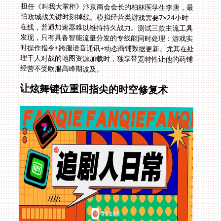
担任《叫我大掌柜》汴京商会会长的柏林医学生李唐，最
怕攻城战关键时刻掉线。模拟经营类游戏需要7×24小时
在线，普通加速器难以维持持久战力。测试三款主流工具
发现，只有具备智能流量分发的专线能同时处理：游戏实
时操作指令+跨服语音通讯+动态商铺数据更新。尤其在处
理千人对战的地图资源加载时，独享带宽特性让他的药铺
经营不受欧服高峰期波及。
让炫舞键位重回指尖的时空修复术