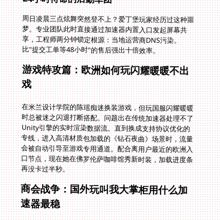
周日凌晨三点炫舞突然登不上？爱丁堡玩家经历过这种噩
梦。专业团队此时直接通过加速器内置入口发起屏幕共
享，工程师两分钟锁定根源：当地运营商DNS污染。
比"提交工单等48小时"的售后强出十倍效率。
游戏特攻篇：欧洲如何玩闪耀暖暖不出
戏
在米兰设计学院的陈瑶痴迷换装游戏，但玩国服闪耀暖暖
时总被迷之闪退打断搭配。问题出在传统加速器处理不了
Unity引擎的实时渲染数据流。直到换成支持协议优化的
专线，进入高清材质包加载的《钻石夜曲》场景时，流量
会被自动引导至游戏专用通道。配合离用户最近的欧洲入
口节点，现在她在佛罗伦萨咖啡馆秀新时装，加载进度条
再没卡过半秒。
商会战争：国外玩叫我大掌柜用什么加
速器最稳