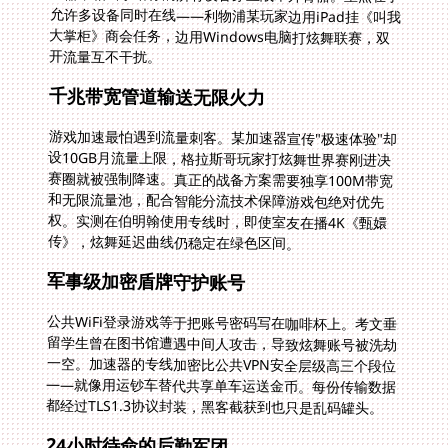
开流量互不干扰。
千兆带宽管道输送无限火力
游戏加速最怕遇到流量刺客。某加速器宣传"极速体验"却
设10GB月流量上限，格拉斯哥玩家打炫舞世界赛刚进决
赛圈就被强制降速。真正的战备方案需要独享100M带宽
和无限流量池，配合智能分流技术保障游戏包绝对优先
权。实测在伯明翰使用专线时，即使室友在播4K《甄嬛
传》，炫舞延迟曲线仍稳定在绿色区间。
军事级加密盾牌守护账号
公共WiFi登录游戏等于把账号密码写在咖啡杯上。考文垂
留学生曾在图书馆遭遇中间人攻击，导致炫舞账号被洗劫
一空。加速器的专线加密比公共VPN安全层级高三个段位
——就像用运钞车替代共享单车运送金币。每份传输数据
都经过TLS1.3协议封装，黑客截获到也只是乱码罐头。
24小时待命的后勤军团