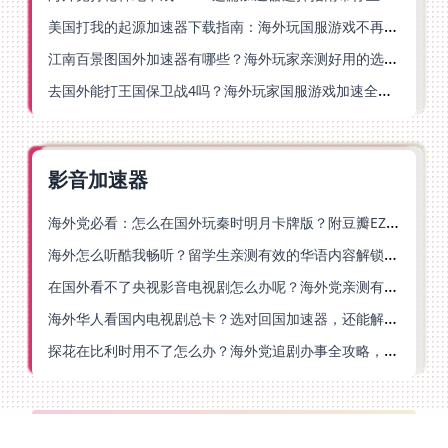
美国打我的起源加速器下载指南：海外玩国服游戏不再卡的终极方案
江南百景图国外加速器有哪些？海外玩家亲测好用的选择与避坑指南
去国外能打王国保卫战4吗？海外玩家国服游戏加速全攻略（附公主连结幻想江湖实测）
影音加速器
海外党必看：怎么在国外玩秦时明月卡牌版？附豆瓣EZCast地区限制破解法
海外怎么听酷我畅听？留学生亲测有效的华语内容解锁指南
在国外看不了央视影音电视剧怎么办呢？海外党亲测有效的回国加速方案
海外华人看国内电视剧总卡？选对回国加速器，还能解决菲律宾打不开反诈中心的问题
探花在比利时用不了怎么办？海外党追剧办事全攻略，选对加速器就够了