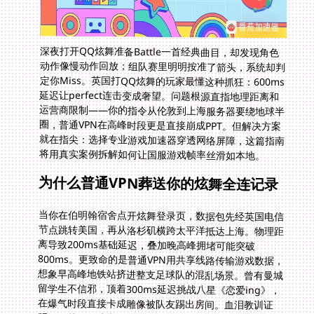
深夜打开QQ炫舞准备Battle一首经典曲目，却发现角色
动作像慢动作回放；组队赛里明明按准了箭头，系统却判
定你Miss。英国打QQ炫舞的玩家最懂这种抓狂：600ms
延迟让perfect连击变成奢望。问题根源直指地理距离和
运营商限制——你的指令从伦敦到上海服务器要绕地球半
圈，普通VPN在高峰时段更是直接崩成PPT。但解决方案
就在指尖：选择专业游戏加速器穿透网络屏障，这篇指南
将用真实案例拆解如何让国服游戏帧率丝滑如本地。
为什么普通VPN葬送你的炫舞全连记录
当你在伯明翰宿舍点开炫舞登录页，数据包先经英国电信
节点跳转美国，再从洛杉矶横跨太平洋抵达上海。物理距
离导致200ms基础延迟，叠加晚高峰拥堵可能突破
800ms。更致命的是普通VPN用共享线路传输游戏数据，
想象早高峰地铁站挤进整支足球队的混乱场景。曾有曼城
留学生不信邪，顶着300ms延迟挑战八星《恋爱ing》，
在爆气时段直接卡成雕像被队友踢出房间。血泪教训证