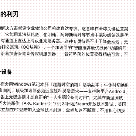
障的利刃
的解决方案就像专业物流公司构建直达专线。这意味在全球关键位置架
时，它能用算法从伦敦、伯明翰、阿姆斯特丹等节点中毫秒级筛选最优
专有通道上直达上海或北京服务器。这种专属待遇不止于降低延迟，更
哈顿公寓玩《QQ炫舞》，一个加速器的"智能推荐最优线路"功能瞬间
令沿着加密管道直传深圳服务器——音符坠落的位置变得精确可靠，不
一设备
舍用Windows笔记本肝《超越时空的猫》活动副本；午休时切换到
追两集国剧。顶级加速器必须适应这种灵活需求——支持跨平台Android、
在多个设备上无缝连接才是真正的"一人多端设备同时用"。尤其在新游测试
新作《ARC Raiders》10月24日在Steam开放技术测试，英国
家立刻在PC登陆加入全球技术封测，全程加速不断联，不用担心切换