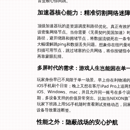
盲盒般心惊肉跳。
加速器核心能力：精准切割网络迷
顶级加速器玩的是资源调度和路径优化。真正有效
设密集网络节点。当你需要《无畏契约英国加速》
路径，避开绕路和拥堵节点，将数据流锁死在一条
大幅缓解跳ping和数据丢失问题。想象你在纽约曼
扫描可用节点，跳过堵塞的公共网络，将你按键指
再靠蒙眼乱猜。
多屏时代的需求：游戏人生岂能困在单
玩家身份早已不局限于单一场景。早上你在利物浦的宿
iOS手机刷个日常；晚上又想在客厅iPad Pro上
iOS、Windows、mac，并且允许同一账号
期，多设备支持的价值异常突出。比如当NEXON旗下大热
玩家下班路上用5G手机随时查看测试资格动态，回
设备导致重连断签。
性能之外：隐蔽战场的安心护航