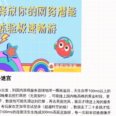
络迷宫
出发，到国内游戏服务器绕地球一圈再返回，天生自带100ms以上的
国晚餐后想打两把《无畏契约》，可能撞上国内晚高峰的黄金时段。更
带，数据包可能先溜达到巴黎，再去美国兜风，最后才绕进上海的服务
。有玩家在芝加哥尝试登录《超越时空的猫》，数据走了二十多跳才抵
100ms的连接活生生拖成300ms高延迟炼狱，每一次副本切换都像开