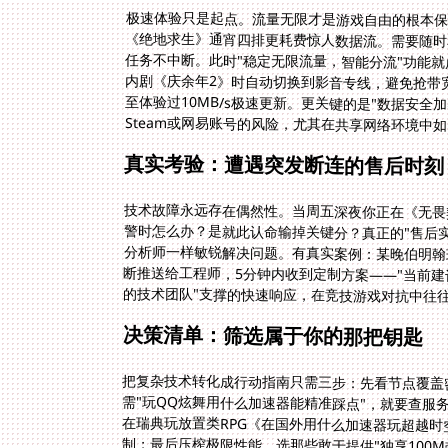
极速体验只是起点。流量无限才是游戏自由的根本保
《绝地求生》通宵四排更耗费惊人数据流。需要随时
任务不中断。此时"稳定无限流量，智能分流"功能就成
内剧《庆余年2》时自动切换到影音专线，避免抢带宽造
至体验过10MB/s极速更新。更关键的是"数据安全
Steam或网易账号的风险，尤其在共享网络环境中
真实考验：遭遇突发断连的售后时刻
技术故障永远存在偶然性。当周五深夜你正在《无畏
警时怎么办？是就此认命输掉关键分？真正的"售后
分析师一样敏锐解决问题。有真实案例：某晚伯明翰
断推送给工程师，5分钟内收到定制方案——"当前建
的技术团队"支撑的快速响应，在竞技游戏对抗中往
决策清单：筛选属于你的那把钥匙
把复杂技术转化成行动指南只需三步：先看节点覆盖
需"玩QQ炫舞用什么加速器能精准踩点"，就要查服
在瑞典玩放置类RPG《在国外用什么加速器玩超越时
制；最后压榨极限性能，选那些敢于提供"独享100