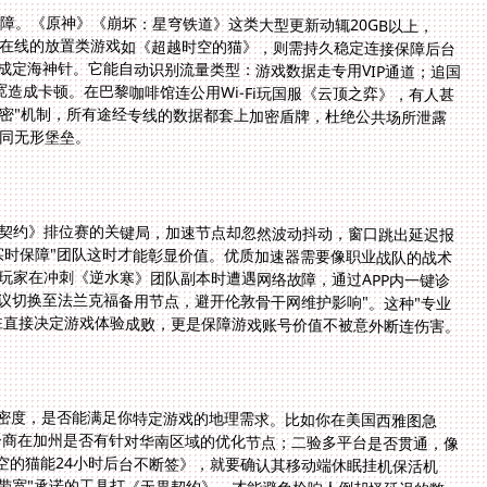
障。《原神》《崩坏：星穹铁道》这类大型更新动辄20GB以上，
在线的放置类游戏如《超越时空的猫》，则需持久稳定连接保障后台
定海神针。它能自动识别流量类型：游戏数据走专用VIP通道；追国
成卡顿。在巴黎咖啡馆连公用Wi-Fi玩国服《云顶之弈》，有人甚
加密"机制，所有途经专线的数据都套上加密盾牌，杜绝公共场所泄露
如同无形堡垒。
契约》排位赛的关键局，加速节点却忽然波动抖动，窗口跳出延迟报
实时保障"团队这时才能彰显价值。优质加速器需要像职业战队的战术
玩家在冲刺《逆水寒》团队副本时遭遇网络故障，通过APP内一键诊
议切换至法兰克福备用节点，避开伦敦骨干网维护影响"。这种"专业
往直接决定游戏体验成败，更是保障游戏账号价值不被意外断连伤害。
密度，是否能满足你特定游戏的地理需求。比如你在美国西雅图急
务商在加州是否有针对华南区域的优化节点；二验多平台是否贯通，像
空的猫能24小时后台不断签》，就要确认其移动端休眠挂机保活机
M带宽"承诺的工具打《无畏契约》，才能避免枪响人倒却怪延迟的憋