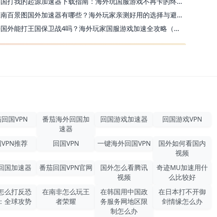
美国打我的起源加速器下载指南：海外玩国服游戏不再卡的终极方案
江南百景图国外加速器有哪些？海外玩家亲测好用的选择与避坑指南
去国外能打王国保卫战4吗？海外玩家国服游戏加速全攻略（附公主连结幻想江湖实测）
回国VPN
番茄海外回国加
回国游戏加速器
回国游戏VPN
速器
VPN推荐
回国VPN
一键海外回国VPN
国外如何看国内
视频
回国加速器
番茄回国VPN官网
国外怎么看腾讯
奇迹MU加速用什
视频
么比较好
怎么打反恐
在南非怎么玩王
在韩国用中国政
在日本打不开御
：全球攻势
者荣耀
务服务网地区限
剑情缘怎么办
制怎么办