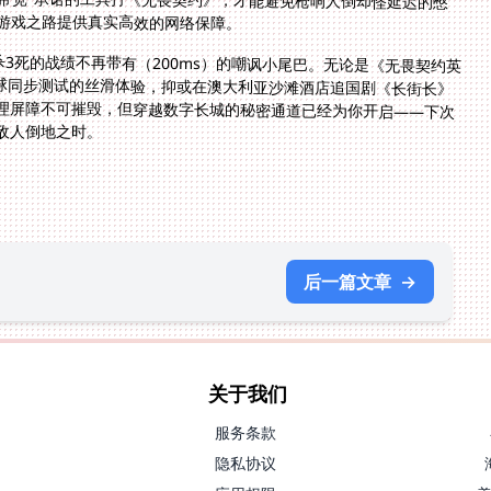
游戏之路提供真实高效的网络保障。
2杀3死的战绩不再带有（200ms）的嘲讽小尾巴。无论是《无畏契约英
这类全球同步测试的丝滑体验，抑或在澳大利亚沙滩酒店追国剧《长街长》
理屏障不可摧毁，但穿越数字长城的秘密通道已经为你开启——下次
敌人倒地之时。
后一篇文章
→
关于我们
服务条款
隐私协议