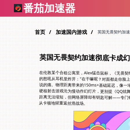
番茄加速器
首页
加速国内游戏
英国无畏契约加速
英国无畏契约加速彻底卡成幻
在伦敦某个合租公寓里，Alex猛击鼠标，《无畏
的怒吼从耳机里炸开："在干嘛呢？对面都走你脸上
说的痛。物理距离带来的150ms+基础延迟，像
硬核射击游戏沦为慢动作幻灯片，更别提《QQ炫
距离无法缩短，但网络屏障却有钥匙可解——专门
从卡顿地狱重返丝滑战场。