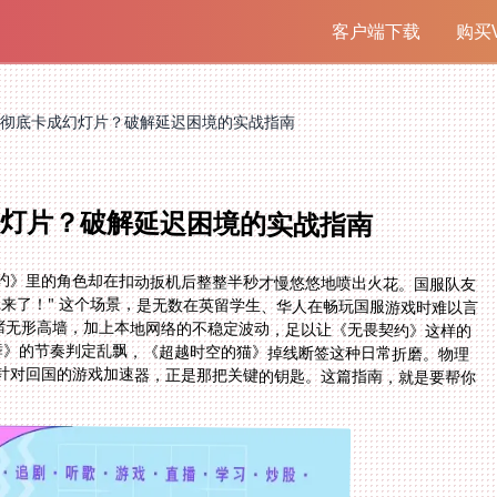
客户端下载
购买V
彻底卡成幻灯片？破解延迟困境的实战指南
灯片？破解延迟困境的实战指南
契约》里的角色却在扣动扳机后整整半秒才慢悠悠地喷出火花。国服队友
来了！" 这个场景，是无数在英留学生、华人在畅玩国服游戏时难以言
一堵无形高墙，加上本地网络的不稳定波动，足以让《无畏契约》这样的
舞》的节奏判定乱飘，《超越时空的猫》掉线断签这种日常折磨。物理
针对回国的游戏加速器，正是那把关键的钥匙。这篇指南，就是要帮你