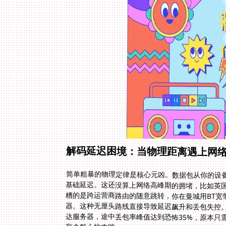
解码延迟困境：当物理距离遇上网
简单粗暴的物理定律是核心元凶。数据包从你的设备
基础延迟。这还没算上网络高峰期的拥堵，比如英
糟的是跨运营商路由的随意跳转，你在曼城用BT宽
器。这种无厘头路线直接导致延迟飙升和丢包失控
达服务器，途中丢包率峰值达到恐怖35%，原本只需