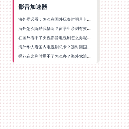
影音加速器
海外党必看：怎么在国外玩秦时明月卡牌版？附豆瓣EZCast地区限制破解法
海外怎么听酷我畅听？留学生亲测有效的华语内容解锁指南
在国外看不了央视影音电视剧怎么办呢？海外党亲测有效的回国加速方案
海外华人看国内电视剧总卡？选对回国加速器，还能解决菲律宾打不开反诈中心的问题
探花在比利时用不了怎么办？海外党追剧办事全攻略，选对加速器就够了