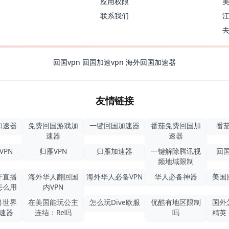
应用权限
联系我们
回国vpn
回国加速vpn
海外回国加速器
友情链接
加速器
免费回国游戏加
一键回国加速器
番茄免费回国加
番茄
速器
速器
VPN
归雁VPN
归雁加速器
一键解除腾讯视
回国
频地域限制
牙直播
海外华人翻回国
海外华人必备VPN
华人必备神器
美国
怎么用
内VPN
兽世界
在美国能玩公主
怎么玩Dive欧服
优酷有地区限制
国外
速器
连结：Re吗
吗
精英