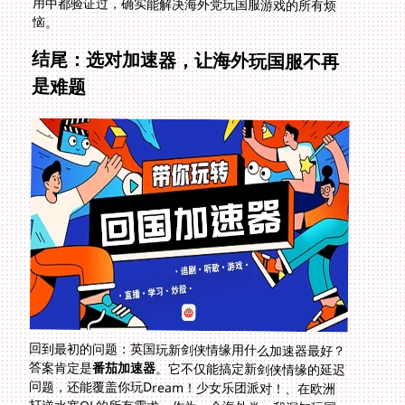
恼。
结尾：选对加速器，让海外玩国服不再
是难题
回到最初的问题：英国玩新剑侠情缘用什么加速器最好？
答案肯定是
番茄加速器
。它不仅能搞定新剑侠情缘的延迟
问题，还能覆盖你玩Dream！少女乐团派对！、在欧洲
打逆水寒OL的所有需求。作为一个海外党，我深知玩国
服游戏的不易，所以希望这篇文章能帮你少走弯路。如果