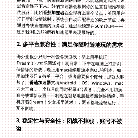
优线路，比如
番茄加速器
在全球有上百个节点，英国用户
打开新剑侠情缘时，系统会自动匹配最近的欧洲节点，再
通过专线直连国内服务器，延迟能稳定在50ms以内——
这是我测试过的所有加速器里表现最好的。
2. 多平台兼容性：满足你随时随地玩的需求
海外党很少只用一种设备玩游戏：早上用手机玩
Dream！少女乐团派对！刷日常，下午在电脑上打新剑
侠情缘的帮战，晚上用mac继续肝逆水寒OL的副本。如
果加速器只支持单一平台，或者需要多个账号，那就太麻
烦了。
番茄加速器
支持Android、iOS、Windows、mac
四大平台，一个账号能同时登录3台设备，完全不用切换
账号或重新设置——我现在就是电脑挂着新剑侠情缘，手
机开着Dream！少女乐团派对！，两者都能流畅运行，
互不影响。
3. 稳定性与安全性：团战不掉线，账号不被
盗