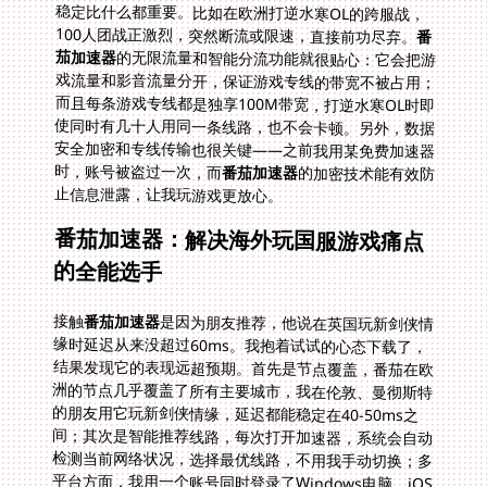
稳定比什么都重要。比如在欧洲打逆水寒OL的跨服战，
100人团战正激烈，突然断流或限速，直接前功尽弃。
番
茄加速器
的无限流量和智能分流功能就很贴心：它会把游
戏流量和影音流量分开，保证游戏专线的带宽不被占用；
而且每条游戏专线都是独享100M带宽，打逆水寒OL时即
使同时有几十人用同一条线路，也不会卡顿。另外，数据
安全加密和专线传输也很关键——之前我用某免费加速器
时，账号被盗过一次，而
番茄加速器
的加密技术能有效防
止信息泄露，让我玩游戏更放心。
番茄加速器：解决海外玩国服游戏痛点
的全能选手
接触
番茄加速器
是因为朋友推荐，他说在英国玩新剑侠情
缘时延迟从来没超过60ms。我抱着试试的心态下载了，
结果发现它的表现远超预期。首先是节点覆盖，番茄在欧
洲的节点几乎覆盖了所有主要城市，我在伦敦、曼彻斯特
的朋友用它玩新剑侠情缘，延迟都能稳定在40-50ms之
间；其次是智能推荐线路，每次打开加速器，系统会自动
检测当前网络状况，选择最优线路，不用我手动切换；多
平台方面，我用一个账号同时登录了Windows电脑、iOS
手机和macbook，电脑玩新剑侠情缘，手机玩Dream！
少女乐团派对！，mac上挂着逆水寒OL的副本，三个设