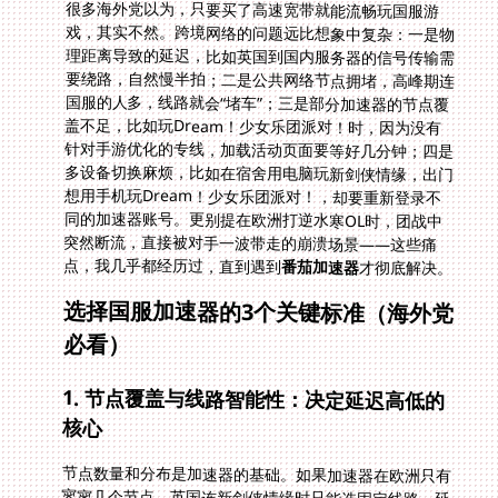
很多海外党以为，只要买了高速宽带就能流畅玩国服游
戏，其实不然。跨境网络的问题远比想象中复杂：一是物
理距离导致的延迟，比如英国到国内服务器的信号传输需
要绕路，自然慢半拍；二是公共网络节点拥堵，高峰期连
国服的人多，线路就会“堵车”；三是部分加速器的节点覆
盖不足，比如玩Dream！少女乐团派对！时，因为没有
针对手游优化的专线，加载活动页面要等好几分钟；四是
多设备切换麻烦，比如在宿舍用电脑玩新剑侠情缘，出门
想用手机玩Dream！少女乐团派对！，却要重新登录不
同的加速器账号。更别提在欧洲打逆水寒OL时，团战中
突然断流，直接被对手一波带走的崩溃场景——这些痛
点，我几乎都经历过，直到遇到
番茄加速器
才彻底解决。
选择国服加速器的3个关键标准（海外党
必看）
1. 节点覆盖与线路智能性：决定延迟高低的
核心
节点数量和分布是加速器的基础。如果加速器在欧洲只有
寥寥几个节点，英国连新剑侠情缘时只能选固定线路，延
迟肯定降不下来。好的加速器会根据你的位置智能推荐最