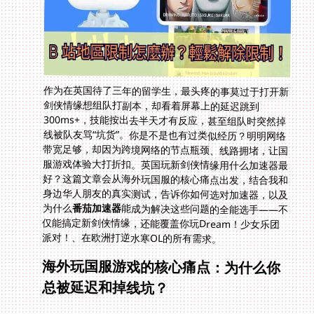
作为在英国待了三年的留学生，最头疼的事莫过于打开新
剑侠情缘想组队打副本，却看着屏幕上的延迟跳到
300ms+，技能按出去半天才有反应，甚至组队时突然掉
线被队友骂“坑货”。你是不是也有过类似经历？明明网络
带宽足够，却因为跨境网络的节点瓶颈、线路拥堵，让国
服游戏体验大打折扣。英国玩新剑侠情缘用什么加速器最
好？这篇文章会从海外玩国服的核心痛点出发，结合我和
身边华人朋友的真实测试，告诉你如何选对加速器，以及
为什么
番茄加速器
能成为解决这些问题的全能选手——不
仅能搞定新剑侠情缘，还能覆盖你玩Dream！少女乐团
派对！、在欧洲打逆水寒OL的所有需求。
海外玩国服游戏的核心痛点：为什么你
总被延迟和掉线坑？