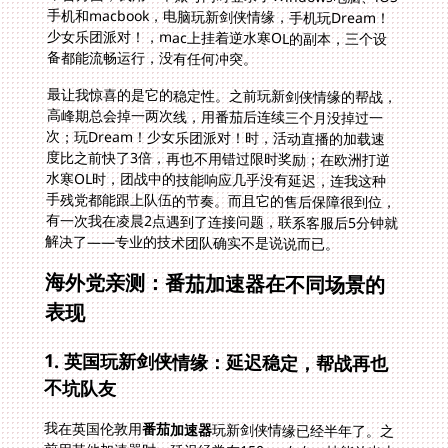
备都能流畅运行，没有任何冲突。
最让我惊喜的是它的稳定性。之前玩新剑侠情缘的帮战，
高峰期总会掉一两次线，用番茄后连续三个月没掉过一
次；玩Dream！少女乐团派对！时，活动直播的加载速
度比之前快了3倍，再也不用错过限时奖励；在欧洲打逆
水寒OL时，团战中的技能响应几乎没有延迟，连我这种
手残党都能跟上队伍的节奏。而且它的售后保障很到位，
有一次我在凌晨2点遇到了连接问题，联系客服后5分钟就
解决了——专业的技术团队确实不是说说而已。
海外党亲测：番茄加速器在不同场景的
表现
1. 英国玩新剑侠情缘：延迟稳定，帮战再也
不坑队友
我在英国伦敦用
番茄加速器
玩新剑侠情缘已经半年了。之
前用其他加速器时，延迟经常在150ms左右，技能放出去
要等一秒才有反应，组队副本时总是拖后腿。换番茄后，
延迟直接降到45ms，帮战中能精准预判对手的技能，甚
至能抢在队友前面拿到boss的最后一击。最关键的是，
即使在高峰期（国内晚上8点），延迟也不会超过60ms
——这对于需要实时操作的武侠游戏来说，简直是救命稻