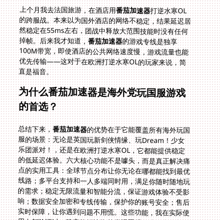
上个月我去法国旅游，在酒店用
番茄加速器
打逆水寒OL
的跨服战。本来以为国外酒店的网络不稳定，结果延迟居
然稳定在55ms左右，团战中释放大范围技能时没有任何
掉帧。后来我才知道，
番茄加速器
的游戏专线是独享
100M带宽，即使酒店的公共网络速度慢，游戏流量也能
优先传输——这对于在欧洲打逆水寒OL的玩家来说，简
直是福音。
为什么番茄加速器是海外党玩国服游戏
的首选？
总结下来，
番茄加速器
的优势在于它能覆盖所有海外玩国
服的场景：无论是英国玩新剑侠情缘、玩Dream！少女
乐团派对！，还是在欧洲打逆水寒OL，它都能提供稳定
的低延迟体验。六大核心功能不是噱头，而是真正解决痛
点的实用工具：全球节点分布让你无论在哪都能找到最优
线路；多平台支持和一人多端同时用，满足你随时随地玩
的需求；稳定无限流量和智能分流，保证游戏体验不受影
响；数据安全加密和专线传输，保护你的账号安全；售后
实时保障，让你遇到问题不用慌。这些功能，我在实际使
用中都验证过，确实能解决海外党玩国服游戏的所有烦