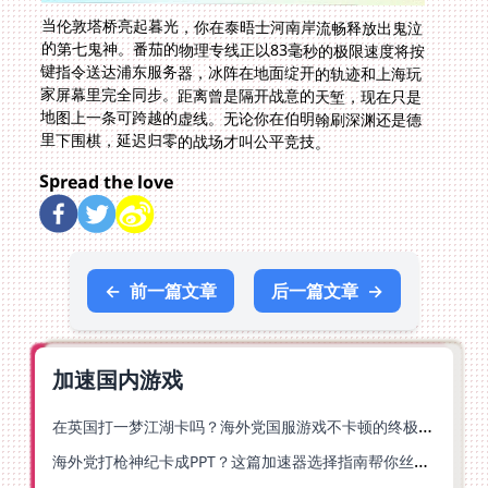
当伦敦塔桥亮起暮光，你在泰晤士河南岸流畅释放出鬼泣
的第七鬼神。番茄的物理专线正以83毫秒的极限速度将按
键指令送达浦东服务器，冰阵在地面绽开的轨迹和上海玩
家屏幕里完全同步。距离曾是隔开战意的天堑，现在只是
地图上一条可跨越的虚线。无论你在伯明翰刷深渊还是德
里下围棋，延迟归零的战场才叫公平竞技。
Spread the love
←
前一篇文章
后一篇文章
→
加速国内游戏
在英国打一梦江湖卡吗？海外党国服游戏不卡顿的终极解法
海外党打枪神纪卡成PPT？这篇加速器选择指南帮你丝滑上分