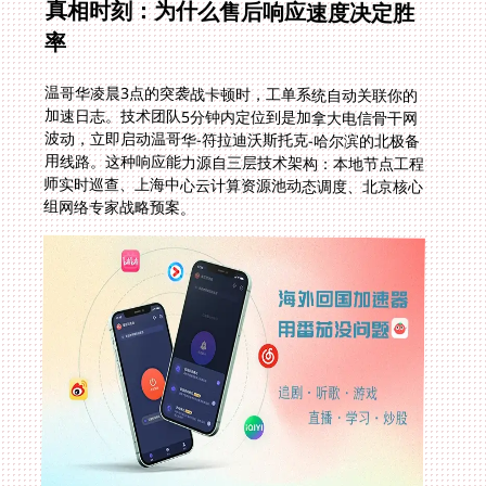
真相时刻：为什么售后响应速度决定胜
率
温哥华凌晨3点的突袭战卡顿时，工单系统自动关联你的
加速日志。技术团队5分钟内定位到是加拿大电信骨干网
波动，立即启动温哥华-符拉迪沃斯托克-哈尔滨的北极备
用线路。这种响应能力源自三层技术架构：本地节点工程
师实时巡查、上海中心云计算资源池动态调度、北京核心
组网络专家战略预案。