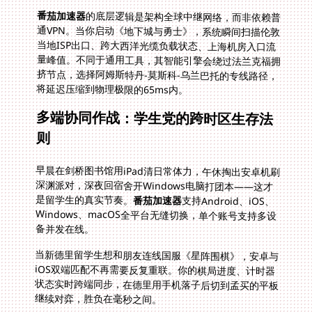
番茄加速器
的底层逻辑是架构全球中继网络，而非依赖普
通VPN。当你启动《地下城与勇士》，系统瞬间扫描伦敦
当地ISP出口、跨大西洋光缆负载状态、上海机房入口流
量峰值。不同于通用工具，其智能引擎会绕过法兰克福拥
挤节点，选择阿姆斯特丹-莫斯科-乌兰巴托的专线路径，
将延迟压缩到物理极限的65ms内。
多端协同作战：学生党的跨时区生存法
则
早晨在剑桥图书馆用iPad清日常体力，午休掏出安卓机刷
深渊派对，深夜回宿舍开Windows电脑打团本——这才
是留学生的真实节奏。
番茄加速器
支持Android、iOS、
Windows、macOS全平台无缝切换，单个账号支持多设
备并发在线。
当新德里留学生想和朋友连线国服《星阵围棋》，安卓与
iOS双端匹配不再需要反复重联。你的棋局进度、计时器
状态实时跨端同步，在德里用手机落子后切到孟买的平板
继续对弈，胜负在毫秒之间。