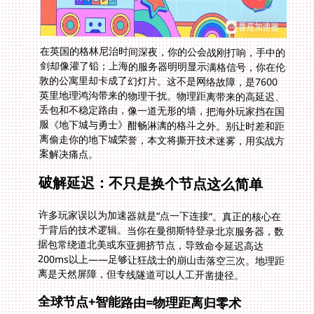
在英国的格林尼治时间深夜，你的公会战刚打响，手中的
剑却像灌了铅；上海的服务器明明显示满格信号，你在伦
敦的公寓里却卡成了幻灯片。这不是网络故障，是7600
英里地理鸿沟带来的物理干扰。物理距离带来的高延迟、
丢包和不稳定路由，像一道无形的墙，把海外玩家挡在国
服《地下城与勇士》酣畅淋漓的格斗之外。别让时差和距
离偷走你的地下城荣誉，本文将撕开技术迷雾，用实战方
案解决痛点。
破解延迟：不只是换个节点这么简单
许多玩家误以为加速器就是“点一下连接”。真正的核心在
于背后的技术逻辑。当你在曼彻斯特登录北京服务器，数
据包常绕道北美或东亚拥挤节点，导致命令延迟高达
200ms以上——足够让狂战士的崩山击落空三次。地理距
离是天然屏障，但专线隧道可以人工开凿捷径。
全球节点+智能路由=物理距离归零术