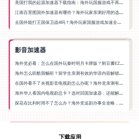
美国打我的起源加速器下载指南：海外玩国服游戏不再卡的终极方案
江南百景图国外加速器有哪些？海外玩家亲测好用的选择与避坑指南
去国外能打王国保卫战4吗？海外玩家国服游戏加速全攻略（附公主连结幻想江湖实测）
影音加速器
海外党必看：怎么在国外玩秦时明月卡牌版？附豆瓣EZCast地区限制破解法
海外怎么听酷我畅听？留学生亲测有效的华语内容解锁指南
在国外看不了央视影音电视剧怎么办呢？海外党亲测有效的回国加速方案
海外华人看国内电视剧总卡？选对回国加速器，还能解决菲律宾打不开反诈中心的问题
探花在比利时用不了怎么办？海外党追剧办事全攻略，选对加速器就够了
下载应用