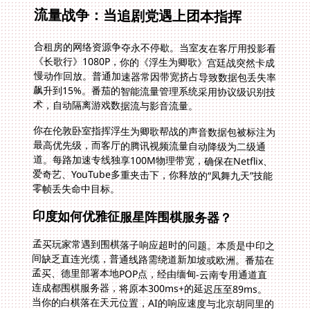
流量战争：当追剧党遇上团本指挥
合租房的网络资源争夺永不停歇。当室友在客厅用投影看
《长歌行》1080P，你的《浮生为卿歌》宫廷战突然卡成
慢动作回放。普通加速器常因带宽挤占导致数据包丢失率
飙升到15%。番茄的智能流量管理系统采用协议级识别技
术，自动隔离游戏数据流与影音流量。
你在伦敦卧室指挥浮生为卿歌帮战的声音数据包被标注为
最高优先级，而客厅的腾讯视频流量自动降级为二级通
道。每路加速专线独享100M物理带宽，确保在Netflix、
爱奇艺、YouTube多重夹击下，你释放的“凤舞九天”技能
零帧丢失命中目标。
印度如何优雅征服星阵围棋服务器？
孟买玩家常遇到围棋落子响应超时的问题。本质是中印之
间缺乏直连光缆，普通线路需绕道新加坡或欧洲。番茄在
孟买、德里部署本地POP点，经由缅甸-云南专用通道直
连成都围棋服务器，将原本300ms+的延迟压至89ms。
当你的白棋落在天元位置，AI的响应速度与北京胡同里的