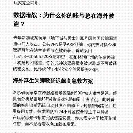
玩家完全同步。
数据暗战：为什么你的账号总在海外被
盗？
去年新加坡某玩家《地下城与勇士》账号因跨国传输漏洞
遭中间人攻击。公共VPN易受ARP欺骗，你的技能指令和
密码可能在法兰克福节点被截获。番茄采用
TLS1.3+ChaCha20双层加密，在柏林到广州的传输路径
上构建封闭隧道。你的龙神决变身指令被封装成不可破译
的密文包，比传统PPTP协议安全等级提升23倍。
海外浮生为卿歌延迟飙高急救方案
洛杉矶玩家常在跨服婚宴场景遇到500ms灾难性延迟。经
抓包分析是当地ISP误将游戏包路由到非洲节点。此时番
茄的智能诊断系统自动触发路由修正，封锁错误路径并启
用备用专线。技术团队7x24小时监控全球主干网异常，
在玩家感知卡顿前完成链路切换。你只需专注于掀开花轿
红帘，而不是看着灰色加载条发呆。