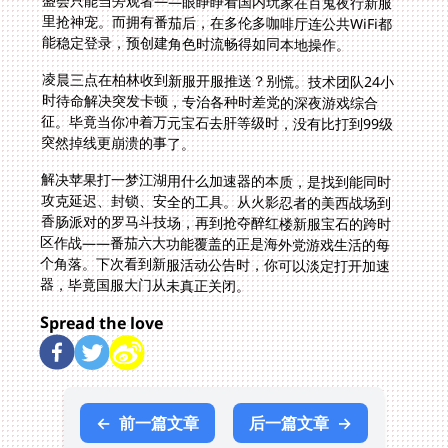
能稳定登录，预创建角色时流畅得如同本地操作。
凌晨三点在柏林收到新服开服推送？别慌。技术团队24小
时待命解决突发卡顿，专治各种时差党的深夜游戏综合
征。毕竟当你冲着万元宝石去肝等级时，没有比打到99级
突然掉线更崩溃的事了。
解决苹果打一梦江湖用什么加速器的本质，是找到能同时
攻克延迟、封锁、安全的工具。从火影忍者的美西战场到
香肠派对的罗马斗技场，再到抢夺醉红楼新服宝石的跨时
区作战——番茄六大功能覆盖的正是海外党游戏生活的每
个角落。下次看到新服活动公告时，你可以淡定打开加速
器，毕竟国服大门从未真正关闭。
Spread the love
←
前一篇文章
后一篇文章
→