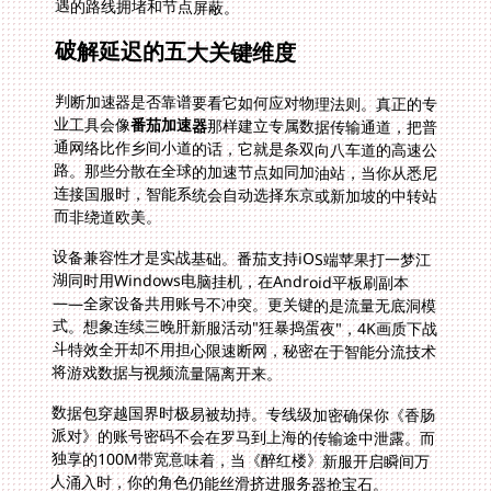
遇的路线拥堵和节点屏蔽。
破解延迟的五大关键维度
判断加速器是否靠谱要看它如何应对物理法则。真正的专
业工具会像
番茄加速器
那样建立专属数据传输通道，把普
通网络比作乡间小道的话，它就是条双向八车道的高速公
路。那些分散在全球的加速节点如同加油站，当你从悉尼
连接国服时，智能系统会自动选择东京或新加坡的中转站
而非绕道欧美。
设备兼容性才是实战基础。番茄支持iOS端苹果打一梦江
湖同时用Windows电脑挂机，在Android平板刷副本
——全家设备共用账号不冲突。更关键的是流量无底洞模
式。想象连续三晚肝新服活动"狂暴捣蛋夜"，4K画质下战
斗特效全开却不用担心限速断网，秘密在于智能分流技术
将游戏数据与视频流量隔离开来。
数据包穿越国界时极易被劫持。专线级加密确保你《香肠
派对》的账号密码不会在罗马到上海的传输途中泄露。而
独享的100M带宽意味着，当《醉红楼》新服开启瞬间万
人涌入时，你的角色仍能丝滑挤进服务器抢宝石。