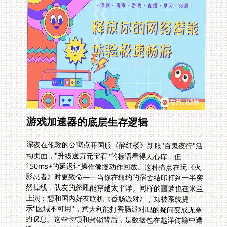
游戏加速器的底层生存逻辑
深夜在伦敦的公寓点开国服《醉红楼》新服"百鬼夜行"活
动页面，"升级送万元宝石"的标语看得人心痒，但
150ms+的延迟让操作像慢动作回放。这种痛点在玩《火
影忍者》时更致命——当你在纽约的宿舍结印打到一半突
然掉线，队友的怒吼能穿越太平洋。同样的噩梦也在米兰
上演：想和国内好友联机《香肠派对》，却被系统提
示"区域不可用"，意大利能打香肠派对吗的疑问变成无奈
的叹息。这些卡顿和封锁背后，是数据包在越洋传输中遭