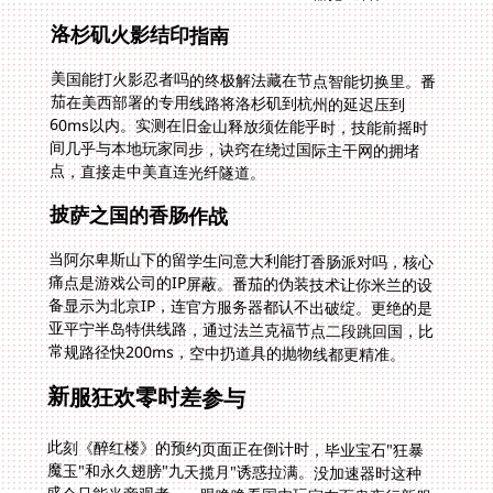
洛杉矶火影结印指南
美国能打火影忍者吗的终极解法藏在节点智能切换里。番
茄在美西部署的专用线路将洛杉矶到杭州的延迟压到
60ms以内。实测在旧金山释放须佐能乎时，技能前摇时
间几乎与本地玩家同步，诀窍在绕过国际主干网的拥堵
点，直接走中美直连光纤隧道。
披萨之国的香肠作战
当阿尔卑斯山下的留学生问意大利能打香肠派对吗，核心
痛点是游戏公司的IP屏蔽。番茄的伪装技术让你米兰的设
备显示为北京IP，连官方服务器都认不出破绽。更绝的是
亚平宁半岛特供线路，通过法兰克福节点二段跳回国，比
常规路径快200ms，空中扔道具的抛物线都更精准。
新服狂欢零时差参与
此刻《醉红楼》的预约页面正在倒计时，毕业宝石"狂暴
魔玉"和永久翅膀"九天揽月"诱惑拉满。没加速器时这种
盛会只能当旁观者——眼睁睁看国内玩家在百鬼夜行新服
里抢神宠。而拥有番茄后，在多伦多咖啡厅连公共WiFi都