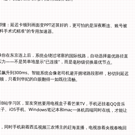
懂：延迟卡顿到画面变PPT还算好的，更可怕的是深夜断连、账号被
科手术式精准"的专用加速器。
像你在东京连上后，系统会绕过堵塞的国际线路，自动选择最优路径直
力——不是简单地显示"已连接"，而是毫秒级切换最优节点。
飙升到300ms。智能系统会像老司机避开拥堵路段那样，秒切到延迟
卡顿，只看到华妃的白眼翻得一如既往流畅。
B站学习区，室友突然要用电视盒子看芒果TV，手机还挂着QQ音乐
子、iOS手机、Windows笔记本和mac一体机四端同时在线，才能让
版，同时手机刷着西瓜视频三农博主的赶海直播，电视放着央视春晚回