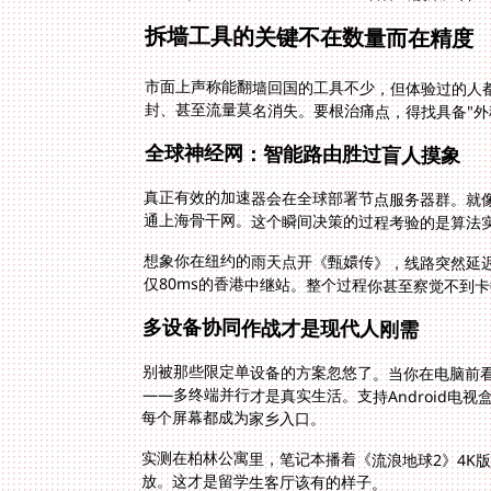
拆墙工具的关键不在数量而在精度
市面上声称能翻墙回国的工具不少，但体验过的人都
封、甚至流量莫名消失。要根治痛点，得找具备"外
全球神经网：智能路由胜过盲人摸象
真正有效的加速器会在全球部署节点服务器群。就
通上海骨干网。这个瞬间决策的过程考验的是算法实
想象你在纽约的雨天点开《甄嬛传》，线路突然延迟
仅80ms的香港中继站。整个过程你甚至察觉不到
多设备协同作战才是现代人刚需
别被那些限定单设备的方案忽悠了。当你在电脑前看
——多终端并行才是真实生活。支持Android电视盒
每个屏幕都成为家乡入口。
实测在柏林公寓里，笔记本播着《流浪地球2》4K
放。这才是留学生客厅该有的样子。