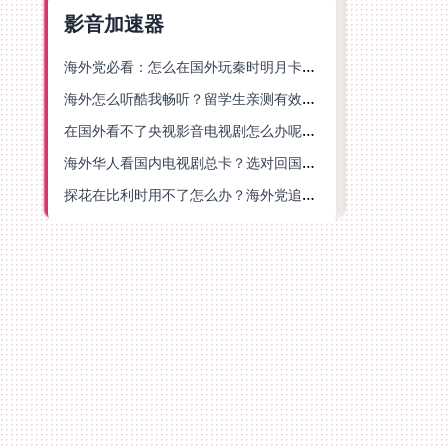
影音加速器
海外党必看：怎么在国外玩秦时明月卡牌版？附豆瓣EZCast地区限制破解法
海外怎么听酷我畅听？留学生亲测有效的华语内容解锁指南
在国外看不了央视影音电视剧怎么办呢？海外党亲测有效的回国加速方案
海外华人看国内电视剧总卡？选对回国加速器，还能解决菲律宾打不开反诈中心的问题
探花在比利时用不了怎么办？海外党追剧办事全攻略，选对加速器就够了