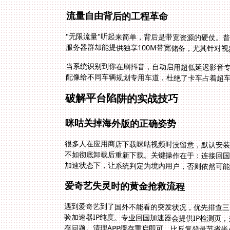
流量自由背后的工程革命
"无限流量"听起来简单，背后是带宽资源的硬仗。
服务器群却能提供独享100M带宽储备，尤其针对
当系统识别到你在刷抖音，自动启用超低延迟影音
配像给不同车辆规划专用车道，杜绝了卡车占着超
破解平台陷阱的实战技巧
咪咕关掉海外版的正确姿势
很多人在应用商店下载咪咕视频时没留意，默认安装
不如彻底卸载后重新下载。关键操作在于：连接回国
加速状态下，让系统判定为境内用户，否则依然可
爱奇艺失灵时的黄金抢救流程
遇到爱奇艺到了国外不能看的突发状况，优先排查三
验加速器IP纯度。专业回国加速器会提供IP检测页，
存问题。清理APP缓存重启即可，比反复登录节省半