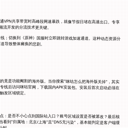
普通VPN共享带宽时高峰段网速暴跌，就像节假日堵在高速出口。专享
视频流开发的分流技术更关键。
专线；切换到《原神》国服时立即跳转游戏加速通道。这种动态资源分
车道导致整体瘫痪的悲剧。
的竟是功能阉割的海外版。当你搜索"咪咕怎么把海外版关掉"，其实
专线后访问咪咕官网，下载国内APK安装包。安装后首次启动必须在
能触发区域锁定。
点：是否不小心点到国际站入口？账号区域设置是否被篡改？最后核
当看到"归属地：北京/上海"且"DNS无污染"，基本能判定是客户端缓
小时。