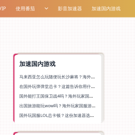
IP
使用番茄
影音加速器
加速国内游戏
加速国内游戏
马来西亚怎么玩随便玩长沙麻将？海外党国服游戏加速终极指南（含跑跑无尽冬日解决方案）
在国外玩弹弹堂总卡？这篇告诉你用什么加速器好用（附印尼玩模拟农场流放之路秘籍）
国外能打王国保卫战4吗？海外玩家国服游戏加速全攻略（附实测推荐）
出国旅游能玩wow吗？海外玩家国服游戏畅玩终极指南（附FF14激战2解决方案）
国外玩国服LOL总卡顿？这份加速器选择指南帮你告别延迟烦恼