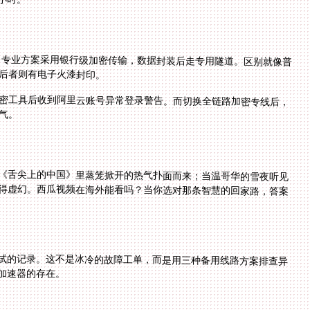
险。专业方案采用银行级加密传输，数据封装后走专用隧道。区别就像普
后者则有电子火漆封印。
密工具后收到阿里云账号异常登录警告。而切换全链路加密专线后，
气。
《舌尖上的中国》里蒸笼掀开的热气扑面而来；当温哥华的雪夜听见
得虚幻。西瓜视频在海外能看吗？当你选对那条智慧的回家路，答案
试的记录。这不是冰冷的故障工单，而是用三种备用线路方案排查异
加速器的存在。