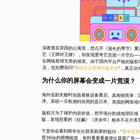
深夜窝在异国的公寓里，想点开《漫长的季节》重
艺《王牌对王牌》，却发现爱奇艺页面一片空白—
在网络那堵无形的墙里。由于国内平台严格的版权
员，也别费劲问"
咪咕怎么把海外版关掉
"，真正治
为什么你的屏幕会变成一片荒漠？
海外追剧失败时别急着换设备重启。真相很简单：
序。系统一旦检测到你用的是日本、美国的网络地
版权方为了保护内容价值，把市场分割成地理区域
版，发现想看的《狂飙》《庆余年》根本不在片库
于是你会看到留学生社群里刷屏的疑问："
爱奇艺到
受360p的模糊画质，有时看着看着弹出菠菜广告