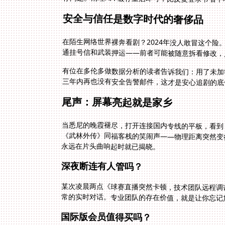
安全与信任是数字时代的奢侈品
在陌生网络世界裸奔看剧？2024年没人敢冒这个
通挂号信和武装押运——前者可能被随意拆看修改，
有位在多伦多做数据分析的读者告诉我们：用了未加
三年内再也没有安全告警邮件，这才是安心追剧的底
尾声：屏幕亮起就是家乡
当悉尼的晚霞褪尽，打开连接国内专线的平板，看到
《武林外传》同福客栈的笑闹声——物理距离突然变
永远在片头曲响起时就已揭晓。
深夜断连有人管吗？
某次凌晨两点《球赛直播突然卡顿，技术团队远程调
常的实时对话。专业团队的存在价值，就是让你忘记
国际版会员值得买吗？