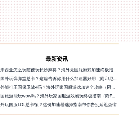
最新资讯
马来西亚怎么玩随便玩长沙麻将？海外党国服游戏加速终极指南（含跑跑无尽冬日解决方案）
在国外玩弹弹堂总卡？这篇告诉你用什么加速器好用（附印尼玩模拟农场流放之路秘籍）
国外能打王国保卫战4吗？海外玩家国服游戏加速全攻略（附实测推荐）
出国旅游能玩wow吗？海外玩家国服游戏畅玩终极指南（附FF14激战2解决方案）
国外玩国服LOL总卡顿？这份加速器选择指南帮你告别延迟烦恼