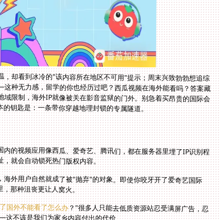
温，却看到冰冷的"该内容所在地区不可用"提示；周末兴致勃勃想追综
—这种无力感，留学的你也经历过吧？西瓜视频在海外能看吗？答案藏
地域限制，海外IP就像被关在影音监狱的门外。别急着买昂贵的国际会
本的钥匙是：一条带你穿越地理封锁的专属隧道。
国内的视频应用像西瓜、爱奇艺、腾讯们，都在服务器里埋了IP识别程
址，就会自动锁死热门版权内容。
，海外用户自然就成了被"抛弃"的对象。即使你咬牙开了爱奇艺国际
里，那种沮丧更让人窝火。
了国外不能看了怎么办
？"很多人只能去低质资源站忍受满屏广告，忍
——这不该是我们为家乡内容付出的代价。