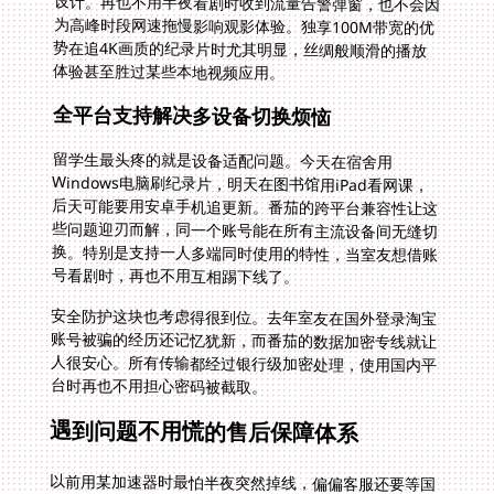
体验甚至胜过某些本地视频应用。
全平台支持解决多设备切换烦恼
留学生最头疼的就是设备适配问题。今天在宿舍用
Windows电脑刷纪录片，明天在图书馆用iPad看网课，
后天可能要用安卓手机追更新。番茄的跨平台兼容性让这
些问题迎刃而解，同一个账号能在所有主流设备间无缝切
换。特别是支持一人多端同时使用的特性，当室友想借账
号看剧时，再也不用互相踢下线了。
安全防护这块也考虑得很到位。去年室友在国外登录淘宝
账号被骗的经历还记忆犹新，而番茄的数据加密专线就让
人很安心。所有传输都经过银行级加密处理，使用国内平
台时再也不用担心密码被截取。
遇到问题不用慌的售后保障体系
以前用某加速器时最怕半夜突然掉线，偏偏客服还要等国
内上班时间才回复。番茄的24小时技术响应彻底打破时差
困局，有次我在新西兰凌晨追世界杯直播时线路不稳，值
班工程师居然5分钟就给出了解决方案。专业团队还经常
针对各平台政策调整优化策略，比如当腾讯视频升级检测