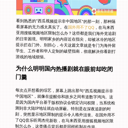
看到熟悉的"西瓜视频提示非中国地区"的那一刻，那种隔
着屏幕的无力感太真实了。在
国外用不了QQ
，在马来西
亚用搜狐视频地区限制怎么办？这些都是我们海外党追剧
的日常困境。明明家乡的内容近在指尖，却被冰冷的地区
提示拦在门外。别担心，今天这篇文章就是专门为海外留
学生、工作者和华人定制的破壁指南，彻底解决你看剧打
游戏的地域烦恼。
为什么明明国内热播剧就在眼前却吃闭
门羹
每次点开想看的综艺，屏幕上跳出那句"西瓜视频提示非
中国地区"，就像在提醒你和故乡之间有道数字鸿沟。这
是因为国内平台基于版权协议会锁定访问权限，当系统检
测到非大陆IP地址就自动屏蔽。特别是在深夜追剧的时
刻，突然显示地区限制的提示令人格外沮丧。在国外用不
了QQ音乐听周杰伦新歌，在马来西亚用搜狐视频地区限
制怎么办，这类痛点背后都是同样机制在作祟。