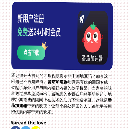
还记得开头提到的西瓜视频提示非中国地区吗？如今这个
问题已不再是障碍。
番茄加速器
用真实有效的回国专线，
架起了海外用户与国内精彩内容的数字桥梁。当家乡的味
道透过屏幕流淌而出，当熟悉的乡音在耳畔重新响起，地
理距离造成的隔阂正在技术的助力下快速消融。这就是
番
茄加速器
带来的改变：让每个身处异国的人，都能平等拥
抱优质内容带来的欢乐。
Spread the love