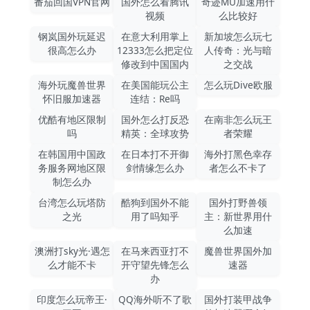
番茄回国VPN官网
国外怎么看腾讯
奇迹MU加速用什
视频
么比较好
钢岚国外玩延迟
在意大利用掌上
新加坡怎么玩七
很高怎么办
12333怎么把定位
人传奇：光与暗
修改到中国国内
之交战
海外玩魔兽世界
在美国能玩公主
怎么玩Dive欧服
怀旧服加速器
连结：Re吗
优酷有地区限制
国外怎么打反恐
在南非怎么玩王
吗
精英：全球攻势
者荣耀
在韩国用中国政
在日本打不开御
海外打黑色幸存
务服务网地区限
剑情缘怎么办
者怎么不卡了
制怎么办
台湾怎么玩塔防
酷狗到国外不能
国外打野兽领
之光
用了吗知乎
主：新世界用什
么加速
澳洲打sky光·遇怎
在马来西亚打不
魔兽世界国外加
么才能不卡
开守望先锋怎么
速器
办
印度怎么玩帝王·
QQ海外听不了歌
国外打装甲战争