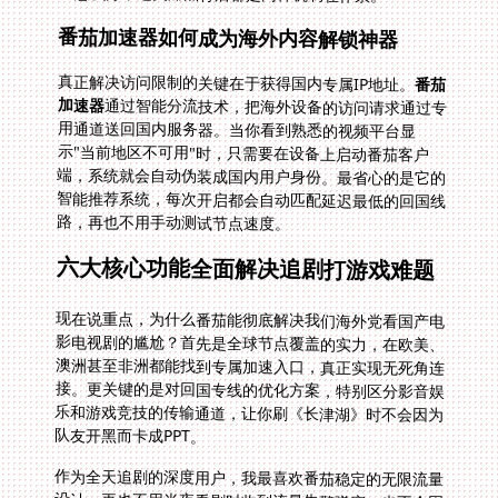
番茄加速器如何成为海外内容解锁神器
真正解决访问限制的关键在于获得国内专属IP地址。
番茄
加速器
通过智能分流技术，把海外设备的访问请求通过专
用通道送回国内服务器。当你看到熟悉的视频平台显
示"当前地区不可用"时，只需要在设备上启动番茄客户
端，系统就会自动伪装成国内用户身份。最省心的是它的
智能推荐系统，每次开启都会自动匹配延迟最低的回国线
路，再也不用手动测试节点速度。
六大核心功能全面解决追剧打游戏难题
现在说重点，为什么番茄能彻底解决我们海外党看国产电
影电视剧的尴尬？首先是全球节点覆盖的实力，在欧美、
澳洲甚至非洲都能找到专属加速入口，真正实现无死角连
接。更关键的是对回国专线的优化方案，特别区分影音娱
乐和游戏竞技的传输通道，让你刷《长津湖》时不会因为
队友开黑而卡成PPT。
作为全天追剧的深度用户，我最喜欢番茄稳定的无限流量
设计。再也不用半夜看剧时收到流量告警弹窗，也不会因
为高峰时段网速拖慢影响观影体验。独享100M带宽的优
势在追4K画质的纪录片时尤其明显，丝绸般顺滑的播放