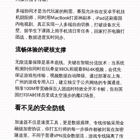
多端协同才是当代玩家的刚需。番茄允许你在安卓手机挂
机阴阳师，同时用MacBook打原神副本，iPad还刷着国
内电视剧。真正实现一人多端自由切换，打破设备次元
壁。留学生下课路上用手机清日常任务，回家打开电脑打
团战，数据进度实时同步。
流畅体验的硬核支撑
无限流量保障是基本底线。关键在智能分流技术：当系统
检测到你同时在玩拳皇98OL和观看B站4K视频，会优先
保证游戏包传输，视频数据自动降级。通过部署在上海、
广州的游戏专用入口，建立独立于公共网络的专属通道。
独享100M带宽确保百人团战时特效全开不卡帧，告别英
国打FIFA时球员变成太空漫步的魔幻场景。
看不见的安全防线
加速器不仅是速度工具，更是数据盾牌。专线传输采用金
融级加密协议，你打五行师的每一步操作都被封装在加密
隧道里。不同于普通VPN混杂数据流，游戏专线隔离了传
输环境，账户安全多一道保障。曾有墨尔本玩家用公共节