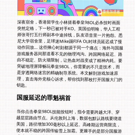
深夜宿舍，香港留学生小林搓着拳皇98OL必杀技时画面
突然定格，下一秒已被对手KO。英国伯明翰，华人工程
师张哥打五行师副本中途掉线，队友语音里一片抱怨。悉
尼大学宿舍里，足球迷Mike踢FIFA OL时球员延迟成了慢
动作回放... 这些揪心时刻都源于同一个痛点：海外与国服
游戏服务器间那道看不见的物理鸿沟。跨国网络延迟、路
由不稳定、防火墙限制，让热血对战变成了精神内耗。要
突破地理屏障畅玩拳皇98OL，你需要的不只是技术，而
是穿透网络迷宫的精确制导系统。本文解剖游戏加速原
理，直击海外党核心诉求，帮你找到那枚打开国服大门的
钥匙。
国服延迟的罪魁祸首
当你点击拳皇98OL技能按钮时，指令需要跨越大洋、穿
越层层路由节点。从伦敦到上海，数据包默认路线要绕道
美国，路径增加300毫秒以上延迟。高峰期运营商限流，
使本就不稳的跨国传输雪上加霜。更棘手的是部分国服游
戏采用地域隔离机制，海外IP直接被拒。普通VPN解决不
了问题，因为它本质是通用管道，而非为游戏数据包定制