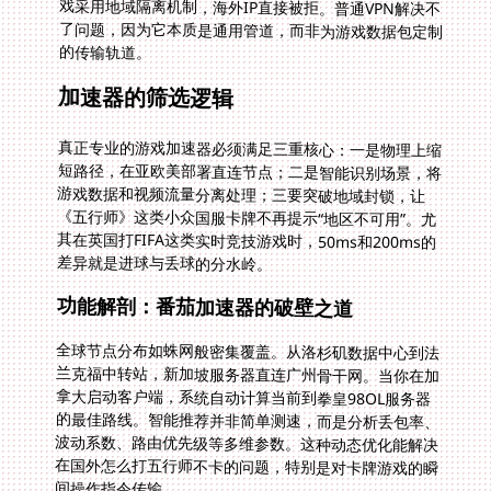
的传输轨道。
加速器的筛选逻辑
真正专业的游戏加速器必须满足三重核心：一是物理上缩
短路径，在亚欧美部署直连节点；二是智能识别场景，将
游戏数据和视频流量分离处理；三要突破地域封锁，让
《五行师》这类小众国服卡牌不再提示“地区不可用”。尤
其在英国打FIFA这类实时竞技游戏时，50ms和200ms的
差异就是进球与丢球的分水岭。
功能解剖：番茄加速器的破壁之道
全球节点分布如蛛网般密集覆盖。从洛杉矶数据中心到法
兰克福中转站，新加坡服务器直连广州骨干网。当你在加
拿大启动客户端，系统自动计算当前到拳皇98OL服务器
的最佳路线。智能推荐并非简单测速，而是分析丢包率、
波动系数、路由优先级等多维参数。这种动态优化能解决
在国外怎么打五行师不卡的问题，特别是对卡牌游戏的瞬
间操作指令传输。