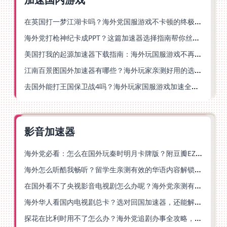
在英国打一梦江湖卡吗？海外党国服游戏不卡顿的终极解法
海外党打枪神纪卡成PPT？这篇加速器选择指南帮你丝滑上分
美国打我的起源加速器下载指南：海外玩国服游戏不再卡的终极方案
江南百景图国外加速器有哪些？海外玩家亲测好用的选择与避坑指南
去国外能打王国保卫战4吗？海外玩家国服游戏加速全攻略（附公主连结幻想江湖实测）
影音加速器
海外党必看：怎么在国外玩秦时明月卡牌版？附豆瓣EZCast地区限制破解法
海外怎么听酷我畅听？留学生亲测有效的华语内容解锁指南
在国外看不了央视影音电视剧怎么办呢？海外党亲测有效的回国加速方案
海外华人看国内电视剧总卡？选对回国加速器，还能解决菲律宾打不开反诈中心的问题
探花在比利时用不了怎么办？海外党追剧办事全攻略，选对加速器就够了