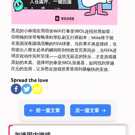
悉尼的小林现在用宿舍WiFi打拳皇98OL连招丝滑如缎；
伯明翰的张哥每晚准时带队刷五行师副本；Mike终于能
在英国深夜踢场流畅的FIFA球赛。当距离不再是障碍，当
你搓出八稚女必杀的瞬间听到特效音完美同步，当FIFA进
球庆祝动作实时呈现——这些无延迟的快乐，才是游戏最
原始的本真。选择对的拳皇98OL加速器，如同找到穿越
次元的虫洞，让乡愁在游戏世界里得到最畅快的安放。
Spread the love
←
前一篇文章
后一篇文章
→
加速国内游戏