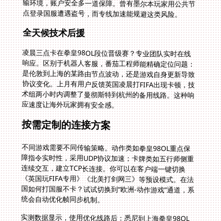
点登录国服遭遇盗号，而专线加速能规避这类风险。
全天候技术后援
凌晨三点卡在拳皇98OL段位晋级赛？专业团队实时在线
响应。区别于机器人客服，番茄工程师能精确定位问题：
是伦敦到上海的某路由节点波动，还是游戏自身更新导致
协议变化。上月有用户反馈英国凌晨打FIFA出现卡顿，技
术组两小时内调整了曼彻斯特到杭州的备用线路。这种响
应速度让海外玩家拥有安全感。
按需定制的连接方案
不同游戏需要不同传输策略。动作类如拳皇98OL重点保
障指令实时性，采用UDP协议加速；卡牌类如五行师侧重
连续交互，建立TCP长连接。你可以在客户端一键切换
《英国玩FIFA专用》《北美打剑网三》等预设模式。在法
国如何打国服不卡？试试切换到“欧洲-动作游戏”通道，系
统会自动优化帧同步机制。
实测数据显示，使用优化线路后：悉尼到上海拳皇98OL
延迟从286ms降至89ms；伦敦玩五行师的丢包率从15%
降至0.2%；在多伦多踢FIFA时球员响应速度提升3倍。这
些数据背后是真金白银的跨境带宽投入，以及深度优化的