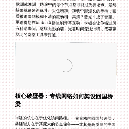
聪明的网络工具来打通。
核心破壁器：专线网络如何架设回国桥
梁
问题的核心在于优化访问路径。一台合格的回国加速器，
基础能力在于其庞大的节点储备——尤其是高质量的中国
大陆入口节点。节点分布够广、够多，才能就近接入，缩
短数据跑腿的距离。但这仅是入门，真正的实力在于它能
否智能地挑选最优访问线路。如同在复杂的立交桥网络
中，为你的每次视频请求找到最通畅的VIP通道。这就依
赖技术的精准识别和实时优化能力，确保你的视频请求能