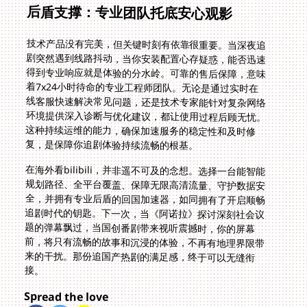
后盾支撑：专业团队托底安心观影
技术产品没有完美，但关键时刻有依靠很重要。当深夜追
剧突然遇到线路抖动，当你安装配置心存疑惑，能否迅速
得到专业响应就是体验的分水岭。可靠的售后保障，意味
着7x24小时待命的专业工程师团队。无论是通过实时在
线客服快速解决常见问题，还是技术专家能针对复杂网络
环境提供深入诊断与优化建议，都让使用过程后顾无忧。
这种持续运维的能力，确保加速服务的稳定性和及时修
复，是保障你追剧体验持续流畅的根基。
在海外看bilibili，并非遥不可及的念想。选择一台能智能
规划路径、全平台覆盖、保障无限高清流量、守护数据安
全，并拥有专业后盾的回国加速器，如同拥有了开启顺畅
追剧时代的钥匙。下一次，当《阿诺拉》探讨深刻社会议
题的弹幕飘过，当国创番剧带来视听震撼时，你的屏幕
前，将只有流畅的故事和沉浸的体验，不再有地理界限带
来的干扰。那份追国产热剧的满足感，终于可以无缝衔
接。
Spread the love