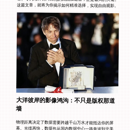
这篇文章，就将为你揭示如何精准选择，实现自由观影。
大洋彼岸的影像鸿沟：不只是版权那道
墙
物理距离决定了数据需要跨越千山万水才能抵达你的屏
幕。光缆再快，数据包从国内数据中心一路奔波到北美、
欧洲或澳洲，路途中的每个节点都可能成为拥堵点。最终
结果就是延迟飙升、丢包增加。加载中那漫长的等待，画
质被迫降到模糊不清的流畅档，高清？蓝光？成了奢望。
更别提想在bilibili直播区刷弹幕互动，卡顿会让你错过所
有精彩瞬间。这堵无形的墙，光靠时间无法消弭，需要更