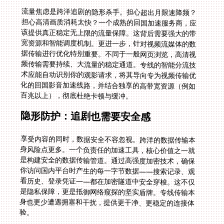
流量焦虑是跨洋追剧的隐形杀手。担心超出月限速降频？
担心高清画质消耗太快？一个成熟的回国加速服务商，应
该提供真正稳定无上限的流量保障。这背后需要强大的带
宽资源和智能调度机制。更进一步，针对视频流媒体的数
据传输进行优化特别重要。不同于一般网页浏览，高清视
频传输需要持续、大流量的稳定通道。专线的智能分流技
术应能自动识别你的观影请求，将其导向专为视频传输优
化的回国影音加速线路，并结合独享的高带宽资源（例如
百兆以上），彻底杜绝卡顿与缓冲。
隐形防护：追剧也需要安全感
享受内容的同时，数据安全不容忽视。跨洋的数据传输本
身风险点更多。一个负责任的加速工具，核心价值之一就
是构建安全的数据传输管道。通过高强度加密技术，确保
你访问国内平台时产生的每一字节数据——搜索记录、观
看历史、登录凭证——都在加密隧道中安全穿梭。这不仅
是隐私保障，更是抵御网络窥探的坚实盾牌。专线传输本
身也更少遭遇拥塞和干扰，提供更干净、更稳定的连接体
验。