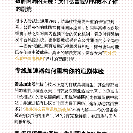
破解困局的关键：为什么普通VPN救不了你
的剧荒
很多人尝试过通用VPN，结局往往是更严重的卡顿或封
号。普通VPN的线路常挤满国际流量，如同早高峰地铁般
拥挤；缺乏针对国内视频平台的优化机制，看剧时频繁触
发平台风控系统。更别提数据裸奔在公共通道的安全隐患
——当你想通过网页版腾讯视频缓解相思，账号密码可能
已在传输中被截获。真正的解决方案，需要专为“
海外怎
么看中国电视剧
”设计的智能引擎。
专线加速器如何重构你的追剧体验
番茄加速器
的核心技术正是为打破高墙而生。其全球部署
的加速节点覆盖欧美、日韩及东南亚热点地区，当你点击
《长相思》的播放键瞬间，系统智能匹配离你最近的中转
站，并通过私有协议直连国内骨干网络。这项动态路由技
术让"
海外怎么看腾讯视频会员
"不再无解——你的设备会
被识别为"境内用户"，VIP片库完整解锁，4K画质与国内
同步加载。