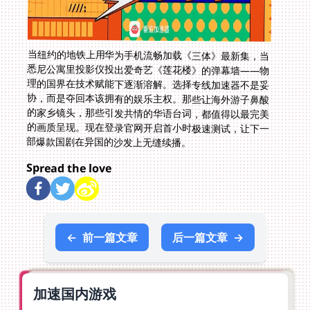
当纽约的地铁上用华为手机流畅加载《三体》最新集，当
悉尼公寓里投影仪投出爱奇艺《莲花楼》的弹幕墙——物
理的国界在技术赋能下逐渐溶解。选择专线加速器不是妥
协，而是夺回本该拥有的娱乐主权。那些让海外游子鼻酸
的家乡镜头，那些引发共情的华语台词，都值得以最完美
的画质呈现。现在登录官网开启首小时极速测试，让下一
部爆款国剧在异国的沙发上无缝续播。
Spread the love
←
前一篇文章
后一篇文章
→
加速国内游戏