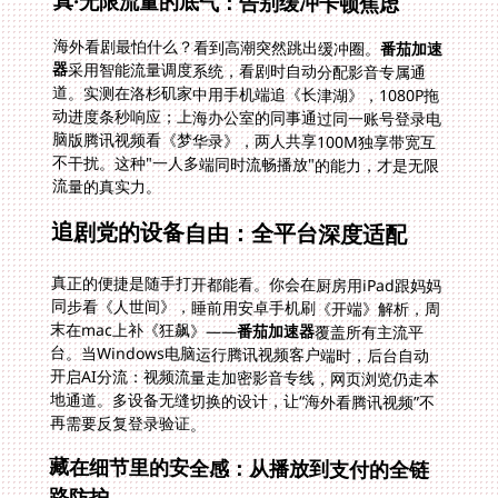
真·无限流量的底气：告别缓冲卡顿焦虑
海外看剧最怕什么？看到高潮突然跳出缓冲圈。
番茄加速
器
采用智能流量调度系统，看剧时自动分配影音专属通
道。实测在洛杉矶家中用手机端追《长津湖》，1080P拖
动进度条秒响应；上海办公室的同事通过同一账号登录电
脑版腾讯视频看《梦华录》，两人共享100M独享带宽互
不干扰。这种"一人多端同时流畅播放"的能力，才是无限
流量的真实力。
追剧党的设备自由：全平台深度适配
真正的便捷是随手打开都能看。你会在厨房用iPad跟妈妈
同步看《人世间》，睡前用安卓手机刷《开端》解析，周
末在mac上补《狂飙》——
番茄加速器
覆盖所有主流平
台。当Windows电脑运行腾讯视频客户端时，后台自动
开启AI分流：视频流量走加密影音专线，网页浏览仍走本
地通道。多设备无缝切换的设计，让“海外看腾讯视频”不
再需要反复登录验证。
藏在细节里的安全感：从播放到支付的全链
路防护