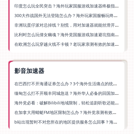
印度怎么玩全民突击？海外玩家国服游戏加速器终极指南（附原神延迟优化+精灵之境加速器选择）
300大作战国外无法登陆怎么办？海外玩家国服畅玩终极指南（附实测推荐）
非洲玩蛋仔派对总掉线？别慌，用对加速器就能丝滑开跑！
比利时怎么玩倩女幽魂？海外党国服游戏加速避坑指南（附实测推荐）
在欧洲怎么玩穿越火线不卡顿？老玩家亲测有效的加速器选择指南
影音加速器
在巴西打不开海通证券怎么办？3个海外生活痛点的统一解决方案
缅甸怎么打不开顺丰同城急送？海外华人必备的回国加速指南（附B站会员游戏解决方案）
海外党必看：破解Bilibili地域限制，轻松追剧听歌还能流畅理财的实用指南
在加拿大用蜻蜓FM地区限制怎么办？海外党亲测有效的回国加速方案
b站出现暂时不对您所在的地区提供服务怎么回事？海外党亲测有效的回国加速方案