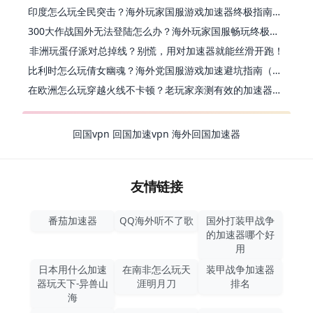
印度怎么玩全民突击？海外玩家国服游戏加速器终极指南（附原神延迟优化+精灵之境加速器选择）
300大作战国外无法登陆怎么办？海外玩家国服畅玩终极指南（附实测推荐）
非洲玩蛋仔派对总掉线？别慌，用对加速器就能丝滑开跑！
比利时怎么玩倩女幽魂？海外党国服游戏加速避坑指南（附实测推荐）
在欧洲怎么玩穿越火线不卡顿？老玩家亲测有效的加速器选择指南
回国vpn
回国加速vpn
海外回国加速器
友情链接
番茄加速器
QQ海外听不了歌
国外打装甲战争
的加速器哪个好
用
日本用什么加速
在南非怎么玩天
装甲战争加速器
器玩天下-异兽山
涯明月刀
排名
海