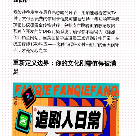
危险往往发生在最容易忽略的环节。用加速器看芒果TV
时，支付会员费的信用卡信息可能被劫持？番茄的军事级
加密协议覆盖全传输过程，包括支付跳转页的敏感数据。
其独立开发的防DNS污染系统，确保你不会误入《甄嬛
传》钓鱼网站。当英国留学生凌晨三点遇到连接异常，在
线工程师15秒响应——这种“追剧+支付+售后”的全天候守
护，才是安心之本。
重新定义边界：你的文化刚需值得被满
足