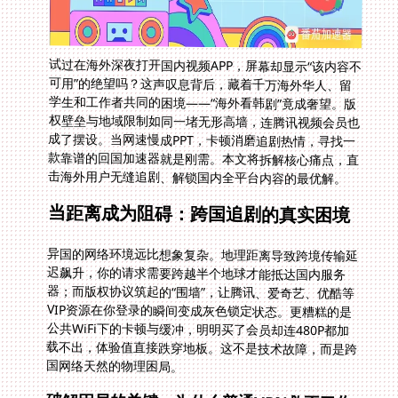
试过在海外深夜打开国内视频APP，屏幕却显示“该内容不
可用”的绝望吗？这声叹息背后，藏着千万海外华人、留
学生和工作者共同的困境——“海外看韩剧”竟成奢望。版
权壁垒与地域限制如同一堵无形高墙，连腾讯视频会员也
成了摆设。当网速慢成PPT，卡顿消磨追剧热情，寻找一
款靠谱的回国加速器就是刚需。本文将拆解核心痛点，直
击海外用户无缝追剧、解锁国内全平台内容的最优解。
当距离成为阻碍：跨国追剧的真实困境
异国的网络环境远比想象复杂。地理距离导致跨境传输延
迟飙升，你的请求需要跨越半个地球才能抵达国内服务
器；而版权协议筑起的“围墙”，让腾讯、爱奇艺、优酷等
VIP资源在你登录的瞬间变成灰色锁定状态。更糟糕的是
公共WiFi下的卡顿与缓冲，明明买了会员却连480P都加
载不出，体验值直接跌穿地板。这不是技术故障，而是跨
国网络天然的物理困局。