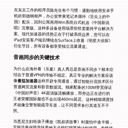
在东京工作的程序员陈先生有个习惯：通勤地铁用安卓手
机听郭德纲相声，办公室苹果笔记本循环《舌尖上的中
国》配乐，回到公寓再用Win系统台式机追《中国新说
唱》完整版。这种多设备使用场景恰恰需要跨平台解决方
案。现代加速器的优势正在于打破系统边界，您可以在
iPad安装客户端后继续在Surface上收看《明星大侦探》
衍生节目，所有设备都享受独立流量通道。
音画同步的关键技术
为什么在海外看《乐夏》真人秀总是音画不同步？根本症
结在于普通VPN的传输不稳定。真正专业的解决方案应该
像
番茄加速器
这样开辟专用通道，通过智能分流技术区分
普通网页流量和影音数据流。独家配备的100M带宽保证
《中国好声音》4K超清版流畅播放，而旁边正在进行的
王者荣耀国际服也不会出现460ms延迟。这种精细调度技
术就像交警智能疏导车道，让不同需求各行其道互不干
扰。
当悉尼主妇给孩子播放《凯叔讲故事》时最怕中途卡顿，
无限流量保障意味着她不必精打细算地计时使用。专线传
输配合AES-256加密形成的双重保险，即使是在图书馆公
共wifi环境，也不用担心账号密码在传输过程中被黑客截
获。这种安全设计对需要支付会员费的平台尤其重要，毕