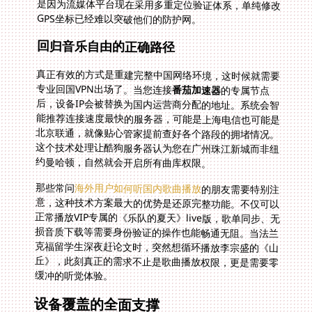
GPS坐标已经难以突破他们的防护网。
回归音乐自由的正确路径
真正有效的方式是重建完整中国网络环境，这时候就需要
专业回国VPN出场了。当您连接
番茄加速器
的专属节点
后，设备IP会被替换为国内运营商分配的地址。系统会智
能推荐连接速度最快的服务器，可能是上海电信也可能是
北京联通，就像贴心管家提前查好各个路段的拥堵情况。
这个技术处理让酷狗服务器认为您在广州珠江新城而非纽
约曼哈顿，自然就会开启所有曲库权限。
那些常问
海外用户如何听国内歌曲播放
的朋友需要特别注
意，这种技术方案最大的优势是还原完整功能。不仅可以
正常播放VIP专属的《乐队的夏天》live版，歌单同步、无
损音质下载等需要身份验证的操作也能畅通无阻。当法兰
克福留学生深夜赶论文时，突然想循环播放李宗盛的《山
丘》，此刻真正的需求不止是歌曲播放权限，更是需要零
缓冲的听觉体验。
设备覆盖的全面支撑