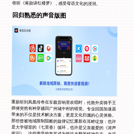
收听《蒋勋讲红楼梦》，感受母语文化的浸润。
回归熟悉的声音版图
重新听到凤凰传奇在车载音响里欢唱时，伦敦外卖骑手王
师傅突然有种穿越回广州城中村的错觉。专业回国加速器
带来的不仅是技术解决方案，更是文化归属的心灵体验。
那些曾被地域限制阻断的旋律记忆重新在耳畔绽放：也许
是大学寝室的《七里香》循环，也许是父亲最爱的《涛声
依旧》，这些声音的复苏成为抵抗乡愁的精神良方。当温
哥华的冬夜飘起雪花时，一首毛不易的《消愁》可能就是