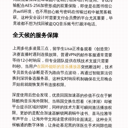
竟谁都不想为找回被盗QQ音乐账号打越洋电话。
全天候的服务保障
上周多伦多凌晨三点，留学生Lisa正准备观看《创造营》
决赛直播时遇到连接故障。普通VPN的邮件客服通常需要
等待12小时响应，但专业团队提供在线技术支援只需要
89秒。当用户
在国外能听的音乐播放器
突然断连时，技术
专员首先会诊断是否为路由节点波动，再通过智能算法切
换到深圳备选服务器。这种实时响应机制确保在元旦晚会
开始前就能恢复所有连接权限。
深度使用后您会发现，优质回国加速器的价值不仅在于解
除酷狗音乐海外限制。当韩国交换生想看《长津湖》却被
平台提示区域封锁时，同样的技术方案可瞬间激活播放权
限。更妙的是配合加速器解锁网易蜗牛读书、喜马拉雅等
有声平台，让海外华文阅读需求得到全面满足。这种全天
候畅通的数字体验，让身处慕尼黑的张医生手术间隙也能