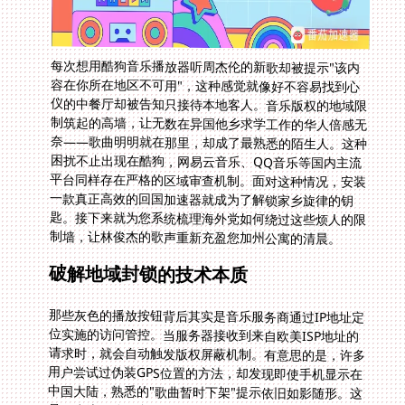
每次想用酷狗音乐播放器听周杰伦的新歌却被提示"该内
容在你所在地区不可用"，这种感觉就像好不容易找到心
仪的中餐厅却被告知只接待本地客人。音乐版权的地域限
制筑起的高墙，让无数在异国他乡求学工作的华人倍感无
奈——歌曲明明就在那里，却成了最熟悉的陌生人。这种
困扰不止出现在酷狗，网易云音乐、QQ音乐等国内主流
平台同样存在严格的区域审查机制。面对这种情况，安装
一款真正高效的回国加速器就成为了解锁家乡旋律的钥
匙。接下来就为您系统梳理海外党如何绕过这些烦人的限
制墙，让林俊杰的歌声重新充盈您加州公寓的清晨。
破解地域封锁的技术本质
那些灰色的播放按钮背后其实是音乐服务商通过IP地址定
位实施的访问管控。当服务器接收到来自欧美ISP地址的
请求时，就会自动触发版权屏蔽机制。有意思的是，许多
用户尝试过伪装GPS位置的方法，却发现即使手机显示在
中国大陆，熟悉的"歌曲暂时下架"提示依旧如影随形。这
是因为流媒体平台现在采用多重定位验证体系，单纯修改