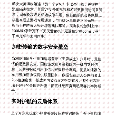
解决大英博物馆连《另一个伊甸》卡读条问题，关键在于
流量隔离技术。普通VPN把4K视频和游戏数据混进同条管
道，周末晚高峰必然堵成停车场。但智能系统会将象棋走
棋指令送进游戏专用通道，与TikTok直播走不同光纤——
相当于在跨海大桥开辟游戏快车道。实测从伦敦到上海，
100M独享带宽下《天天爱象棋》延迟稳定在60ms，落
子声几乎与国内同步。
加密传输的数字安全壁垒
当利物浦留学生用加速器登录《王牌战士》账号时，最担
忧的是数据安全。国服游戏账号绑着国内手机与支付信
息，公共VPN如同用明信片寄银行卡密码。优质加速器的
军用级加密协议提供双重防护：数据包在进入公网前套上
256位加密壳，抵达国内节点后才拆封转发。整个过程比
瑞士银行的金库更严密，彻底杜绝西贡网吧黑客的半路截
击。
实时护航的云盾体系
上个月东京玩家小林在关键段位赛突遇断连，专业售后团
队的交钥匙服务成为转折点。通过远程诊断发现是本地路
由器冲突，工程师直接推送定制固件——这种深度响应在
传统加速器堪称天方夜谭。云盾系统的真正价值在于：当
你在诺丁山地下室连不上《另一个伊甸》服务器时，技术
组已提前三小时监测到海底光缆波动，自动将流量切到法