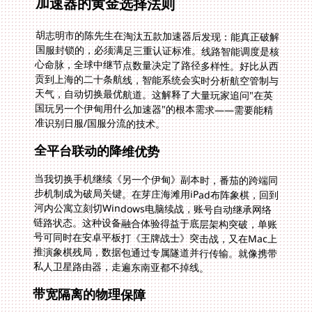
加速器的黄金选择法则
胡志明市的陈先生在淘汰五款加速器后发现：能真正破解
国服封锁的，必须满足三重认证标准。线路智能调度是核
心命脉，全球中继节点数量决定了路径多样性。好比从西
贡到上海的二十条航线，智能系统会实时分析航空管制与
天气，自动切换最优航道。这解释了大量玩家追问"在英
国玩另一个伊甸用什么加速器"的根本需求——需要能精
准识别日服/国服分流的技术。
全平台联动的降维优势
当我切换手机继续《另一个伊甸》副本时，番茄的跨端同
步机制成为破局关键。在芽庄海滩用iPad布阵象棋，回到
河内公寓立刻切Windows电脑续战，账号自动继承网络
链路状态。这种设备融合体验得益于底层架构突破，单账
号可同时在安卓平板打《王牌战士》突击战，又在Mac上
推演象棋残局，数据包通过专属隧道并行传输。就像携带
私人卫星路由器，走遍东南亚都不掉线。
带宽隔离的物理保障