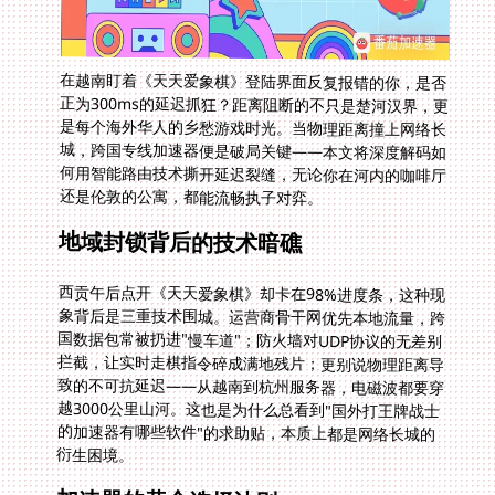
在越南盯着《天天爱象棋》登陆界面反复报错的你，是否
正为300ms的延迟抓狂？距离阻断的不只是楚河汉界，更
是每个海外华人的乡愁游戏时光。当物理距离撞上网络长
城，跨国专线加速器便是破局关键——本文将深度解码如
何用智能路由技术撕开延迟裂缝，无论你在河内的咖啡厅
还是伦敦的公寓，都能流畅执子对弈。
地域封锁背后的技术暗礁
西贡午后点开《天天爱象棋》却卡在98%进度条，这种现
象背后是三重技术围城。运营商骨干网优先本地流量，跨
国数据包常被扔进"慢车道"；防火墙对UDP协议的无差别
拦截，让实时走棋指令碎成满地残片；更别说物理距离导
致的不可抗延迟——从越南到杭州服务器，电磁波都要穿
越3000公里山河。这也是为什么总看到"国外打王牌战士
的加速器有哪些软件"的求助贴，本质上都是网络长城的
衍生困境。