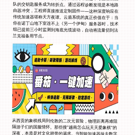
兰克福备用节点。
从西贡的象棋残局到伦敦的二次元冒险，物理距离再难阻
隔游子们的国服情怀。那些搜"越南怎么玩天天爱象棋"的
深夜，本质是对文化脐带的渴求。当智能加速器抹去数字
疆界，楚河汉界的棋子终将在云端顺畅奔袭——这不仅是