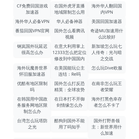
CF免费回国游戏
在国外虎牙直播
海外华人翻回国
加速器
地域限制怎么用
内VPN
海外华人必备VPN
华人必备神器
美国回国加速器
番茄回国VPN官网
国外怎么看腾讯
奇迹MU加速用什
视频
么比较好
钢岚国外玩延迟
在意大利用掌上
新加坡怎么玩七
很高怎么办
12333怎么把定位
人传奇：光与暗
修改到中国国内
之交战
海外玩魔兽世界
在美国能玩公主
怎么玩Dive欧服
怀旧服加速器
连结：Re吗
优酷有地区限制
国外怎么打反恐
在南非怎么玩王
吗
精英：全球攻势
者荣耀
在韩国用中国政
在日本打不开御
海外打黑色幸存
务服务网地区限
剑情缘怎么办
者怎么不卡了
制怎么办
台湾怎么玩塔防
酷狗到国外不能
国外打野兽领
之光
用了吗知乎
主：新世界用什
么加速