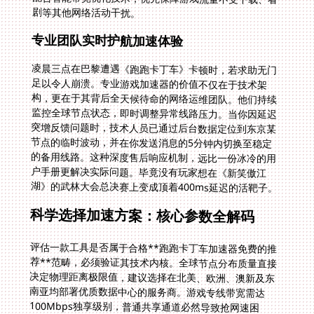
剧等其他网络活动干扰。
专业团队实时护航加速体验
凌晨三点在巴黎遭遇《跑跑卡丁车》卡顿时，若求助无门
足以令人崩溃。专业游戏加速器的价值不仅在于技术架
构，更在于其背后全天候待命的网络运维团队。他们持续
监控全球节点状态，即时调整异常线路压力。当你因延迟
突增反馈问题时，技术人员已通过后台数据定位到东京某
节点的临时波动，并在你发送消息的5分钟内切换至稳定
的备用线路。这种深度售后响应机制，远比一份冰冷的用
户手册更解决实际问题。毕竟没有玩家想在《新笑傲江
湖》的武林大会总决赛上变成顶着400ms延迟的活靶子。
科学选择加速方案：核心参数全解码
评估一款工具是否属于合格**跑跑卡丁车加速器免费的推
荐**范畴，必须验证其技术内核。全球节点分布质量直接
决定物理距离极限值，建议选择在北美、欧洲、澳新及东
南亚均部署优质数据中心的服务商。游戏专线带宽需达
100Mbps独享级别，普通共享通道必然导致抢网速困
局。操作便利性同样关键，真正有效的**国外打闪耀暖暖
怎么才能不卡**解决方案应具备游戏自动识别与一键加速
功能，避免每次手动配置代理参数的繁琐流程。这里特别
强调，没有任何所谓永久免费的午餐能同时满足以上所有
需求，优质技术和服务必然对应合理成本。但你可以通过