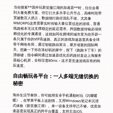
当你搜索**国外玩新笑傲江湖的加速器**时，往往会看
到大量免费方案。但它们大多共享公共节点，高峰时段带
宽被数百人挤占，数据绕行路径混乱不堪。尤其像
MMORPG这类需要实时传输大量位置信息的游戏，普通
线路根本无法支撑稳定的延迟需求。跨国数据传输必须依
赖优化的专属通道，这就如同在拥堵的城市里为你开辟一
条只属于你的VIP高速路。真正的游戏加速器需具备全球
骨干网络布局，通过智能路由算法，避开堵塞的国际网
关。想象一下你在洛杉矶的家中，按下《跑跑卡丁车》的
漂移键，指令瞬间通过加速器优化后的路径直达上海服务
器核心机房，全程仅需80ms – 这才是竞速游戏应有的响
应速度。
自由畅玩各平台：一人多端无缝切换的
秘密
海外生活节奏快，你可能用安卓手机通勤时玩《闪耀暖
暖》，在苹果平板上追剧情，又用Windows笔记本沉浸
式体验《新笑傲江湖》。单一设备支持早已不够。优质加
速器需实现真正的跨平台覆盖，支持主流iOS、
Android、Windows、Mac设备，允许你在多个设备上
共享同一高性能网络通道。不必为每个设备重复付费或配
置复杂参数，这种打破平台壁垒的能力让游戏体验获得质
的自由化升级。想象下班路上用手机完成《闪耀暖暖》日
常任务，回家后打开电脑直接接续挑战高阶副本的流程连
续性优化。多平台同时在线意味着生活场景切换时，游戏