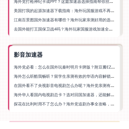
海外党打枪神纪卡成PPT？这篇加速器选择指南帮你丝滑上分
美国打我的起源加速器下载指南：海外玩国服游戏不再卡的终极方案
江南百景图国外加速器有哪些？海外玩家亲测好用的选择与避坑指南
去国外能打王国保卫战4吗？海外玩家国服游戏加速全攻略（附公主连结幻想江湖实测）
影音加速器
海外党必看：怎么在国外玩秦时明月卡牌版？附豆瓣EZCast地区限制破解法
海外怎么听酷我畅听？留学生亲测有效的华语内容解锁指南
在国外看不了央视影音电视剧怎么办呢？海外党亲测有效的回国加速方案
海外华人看国内电视剧总卡？选对回国加速器，还能解决菲律宾打不开反诈中心的问题
探花在比利时用不了怎么办？海外党追剧办事全攻略，选对加速器就够了