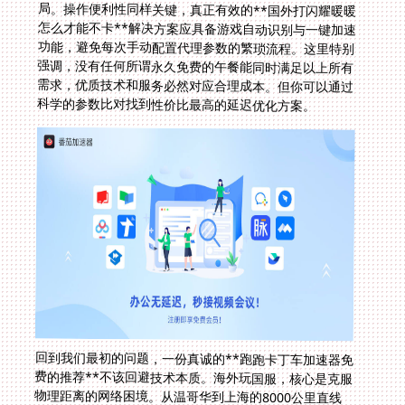
科学的参数比对找到性价比最高的延迟优化方案。
回到我们最初的问题，一份真诚的**跑跑卡丁车加速器免
费的推荐**不该回避技术本质。海外玩国服，核心是克服
物理距离的网络困境。从温哥华到上海的8000公里直线
距离无法缩短，但优秀加速器能重构数据流路径，在毫秒
之间为你搭建高速桥梁。无论是漂移集气的《跑跑卡丁
车》，还是需要极速连招的《新笑傲江湖》，亦或是对低
延迟渲染有严苛要求的《闪耀暖暖》，选择具备专用游戏
数据通道、全平台无缝覆盖且拥有工程师实时护航的工
具，才能真正突破地理限制。毕竟流畅的操作反馈与视觉
体验，才是游戏乐趣的终极保障。下次登录国服前，记得