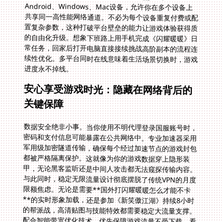
进度永不掉线。
安心享受游戏时光：隐藏在网络背后的
关键保障
数据安全绝非小事。当你使用不明代理登录国服账号时，
密码和支付信息可能暴露在公共网络中。专业加速器采用
军用级加密隧道传输，确保每个经过加速节点的游戏封包
都被严格隔离保护。这就像为你的游戏数据穿上隐形装
甲，无论黑客监听还是中间人攻击都无法窥探传输内容。
与此同时，稳定无限流量设计彻底摆脱了传统VPN的月度
限额焦虑。无论是需要**国外打闪耀暖暖怎么才能不卡
**的实时形象加载，还是参加《新笑傲江湖》持续8小时
的帮派战，高清贴图与技能特效都需要稳定大流量支撑。
配合智能带宽优化技术，优先保障游戏流量不受下载、看