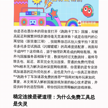
你是否在墨尔本的宿舍里打开《跑跑卡丁车》国服，却被
高延迟和频繁掉线折磨得毫无竞速体验？或是在纽约的公
寓登陆《新笑傲江湖》，技能释放总比别人慢半拍？甚至
在多伦多尝试挑战《闪耀暖暖》的高难度搭配赛，画面却
卡成PPT？这些痛点，源于物理距离造成的网络瓶颈。海
外与国服服务器相隔千里，数据包经过无数跳转，最终导
致丢包、延迟、甚至完全无法连接。普通的免费代理或
VPN根本无力解决这种深度网络拥塞。你需要的是专业游
戏加速器的定向优化技术，这也是为什么一份真正靠谱的
**跑跑卡丁车加速器免费的推荐**指南对海外玩家如此
重要。本文将深入解析国服游戏加速的核心技术逻辑，并
提供科学的选型指南，帮你找回丝滑顺畅的游戏体验。
稳定连接是硬道理：为什么免费工具总
是失灵