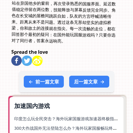
站在异国他乡的窗前，再次登录熟悉的国服界面。延迟数
值稳定停留在两位数，技能释放与屏幕反馈完全同步。角
色在长安城的屋檐间跳跃自如，队友的方言呼喊清晰传
来。距离从来不是问题。透过这条无形却坚实的虚拟桥
梁，你和故土的连接就在指尖。每一次流畅的走位，都在
回答那个最初的疑问：在国外能玩国服游戏吗？只要你选
对了同行者，答案永远响亮。
Spread the love
←
前一篇文章
后一篇文章
→
加速国内游戏
印度怎么玩全民突击？海外玩家国服游戏加速器终极指南（附原神延迟优化+精灵之境加速器选择）
300大作战国外无法登陆怎么办？海外玩家国服畅玩终极指南（附实测推荐）