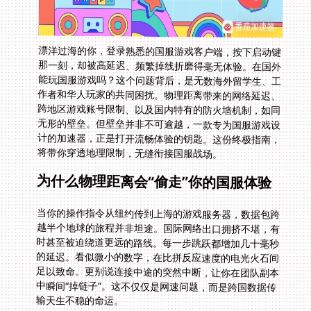
漂洋过海的你，登录熟悉的国服游戏客户端，按下启动键
那一刻，却被高延迟、频繁掉线折磨得毫无体验。在国外
能玩国服游戏吗？这个问题背后，是无数海外留学生、工
作者和华人玩家的共同困扰。物理距离带来的网络延迟、
跨地区游戏账号限制、以及国内特有的防火墙机制，如同
无形的壁垒。但壁垒并非不可逾越，一款专为国服游戏设
计的加速器，正是打开流畅体验的钥匙。这份终极指南，
将带你穿透地理限制，无缝衔接国服战场。
为什么物理距离会“偷走”你的国服体验
当你的操作指令从纽约传到上海的游戏服务器，数据包跨
越半个地球的旅程并非坦途。国际网络出口拥挤不堪，有
时甚至被迫绕道更远的路线。每一步跳跃都增加几十毫秒
的延迟。看似微小的数字，在比拼反应速度的电光火石间
足以致命。更别说连接中途的突然中断，让你在团队副本
中瞬间“掉链子”。这不仅仅是网速问题，而是跨国数据传
输天生不稳的命运。