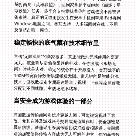
反复挤占唯一席位。
稳定畅快的底气藏在技术细节里
宣传“无限流量”的商家很多，真正能做到无感使用的寥寥
无几。流量耗尽后偷偷限速的把戏，在你激战《永劫无
间》时就是灾难。稳定的核心在于资源投入，番茄独享的
100M带宽保障数据洪流畅通无阻。更关键的是智能分流
技术，游戏数据走专属高速通道，视频、下载等流量智能
分配到不同线路。主战场绝不堵车。
当安全成为游戏体验的一部分
跨国数据传输如同明信片穿越人海，可能被窥视甚至篡
改。尤其在涉及游戏账号交易或充值操作时，安全加密是
最后防线。番茄采用专属传输协议打造虚拟隧道，金融级
别的加密使得传输内容成为无人可解的密文。你的暴击数