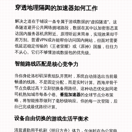
穿透地理隔阂的加速器如何工作
解决之道在于铺设一条专属于游戏数据的“虚拟隧道”。这
条隧道避开公共网络拥堵路段，数据在其中以加密形态直
达国内服务器机房附近。原理听起来简单，实现效果却千
差万别。普通VPN或许能帮你访问国内网站，但面对需要
低延迟稳定传输的《王者荣耀》或《原神》国服，往往力
不从心。它们不够懂游戏数据包的优先级。
智能路线匹配是核心竞争力
当你身处洛杉矶深夜组队开黑时，系统自动筛选出当前最
畅通的线路。不是固定分配，而是实时计算。西海岸骨干
节点负载过高？立刻切换备用路径。这种动态优化如同老
司机熟知城市每条小巷。
番茄加速器
的全球节点分布策
略，将智能推荐做到了毫秒级响应。你的每一次登陆，后
台已完成最优路径计算。
设备自由切换的游戏生活平衡术
清晨通勤用手机刷《明日方舟》体力，午休时在办公室电
脑打两局《英雄联盟》，回到家拿起平板继续《崩坏：星
穹铁道》任务。多平台支持意味着你的游戏进度不再被设
备束缚。真正的无缝衔接发生在安卓手机到苹果iPad再到
Windows电脑之间。番茄支持一人多端同时在线，不用