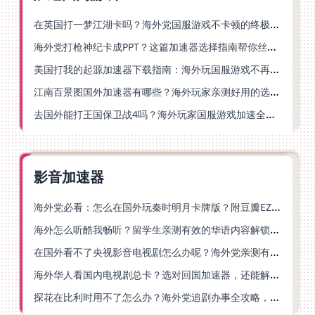
在英国打一梦江湖卡吗？海外党国服游戏不卡顿的终极解法
海外党打枪神纪卡成PPT？这篇加速器选择指南帮你丝滑上分
美国打我的起源加速器下载指南：海外玩国服游戏不再卡的终极方案
江南百景图国外加速器有哪些？海外玩家亲测好用的选择与避坑指南
去国外能打王国保卫战4吗？海外玩家国服游戏加速全攻略（附公主连结幻想江湖实测）
影音加速器
海外党必看：怎么在国外玩秦时明月卡牌版？附豆瓣EZCast地区限制破解法
海外怎么听酷我畅听？留学生亲测有效的华语内容解锁指南
在国外看不了央视影音电视剧怎么办呢？海外党亲测有效的回国加速方案
海外华人看国内电视剧总卡？选对回国加速器，还能解决菲律宾打不开反诈中心的问题
探花在比利时用不了怎么办？海外党追剧办事全攻略，选对加速器就够了