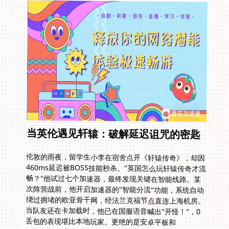
当英伦遇见轩辕：破解延迟诅咒的密匙
伦敦的雨夜，留学生小李在宿舍点开《轩辕传奇》，却因
460ms延迟被BOSS技能秒杀。"英国怎么玩轩辕传奇才流
畅？"他试过七个加速器，最终发现关键在智能线路。某
次阵营战前，他开启加速器的"智能分流"功能，系统自动
绕过拥堵的欧亚骨干网，经法兰克福节点直连上海机房。
当队友还在卡加载时，他已在国服语音喊出"开怪！"，0
丢包的表现堪比本地玩家。更绝的是安卓平板和
Windows电脑同时加速，让他能边挂机采矿边用手机聊