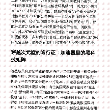
上周《推理学院》"万圣夜惊魂"活动堪称教科书案例。当
全服玩家疯抢"每日首位破解密码奖励"时，悉尼的小悠却
在14：05才加载出密码图。她眼睁睁看"万圣夜怪谈家具
池概率提升70%"的公告失效——直到发现加速器的流量
保护开关。启动"回国影音专线+游戏加速双通道"后，智
能分流将活动页面与游戏数据传输分开管控。倒数第二
天，她以97ms响应速度成为澳洲首个猜中《生化危机》
彩蛋的玩家，实时保障的售后工程师甚至帮她在掉线10秒
内恢复连接，最终踩着限时门槛集齐"万圣夜惊魂"阁楼。
穿越次元壁的通行证：加速器里的黑科
技矩阵
这些场景背后是精密的技术协作。当你用安卓手机登录国
服账号时，东京节点可能正通过256位加密隧道直连杭州
机房；当你在芝加哥用Mac打副本，加速器会动态分配带
宽优先保障技能指令流。有位英国玩家在轩辕传奇"魔王
入侵"活动期间，靠三端设备同时刷积分——PC挂机领"怪
物糖"道具，iPad抽"万圣衣橱"，手机随时补位组队。这
得益于智能流量调度系统，当检测到跨服战场数据激增
时，自动将90%带宽分配给游戏端口，影音流量则走备用