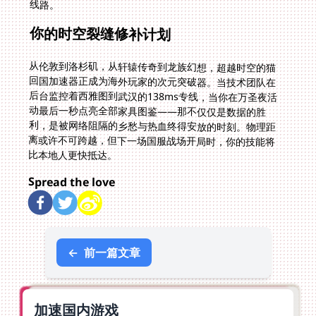
线路。
你的时空裂缝修补计划
从伦敦到洛杉矶，从轩辕传奇到龙族幻想，超越时空的猫
回国加速器正成为海外玩家的次元突破器。当技术团队在
后台监控着西雅图到武汉的138ms专线，当你在万圣夜活
动最后一秒点亮全部家具图鉴——那不仅仅是数据的胜
利，是被网络阻隔的乡愁与热血终得安放的时刻。物理距
离或许不可跨越，但下一场国服战场开局时，你的技能将
比本地人更快抵达。
Spread the love
←
前一篇文章
加速国内游戏