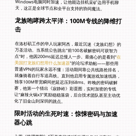
天，这正是全球节点和全平台支持的协同魔法。
龙族咆哮跨太平洋：100M专线的降维打
击
在洛杉矶工作的华人玩家阿杰，最近沉迷《龙族幻想》的
万圣活动。当系统公告跳出"前100名破解密码可获智力
点"时，他因200ms延迟总慢人一步。最痛心的是看到"
在
美国打龙族幻想用什么加速器
"的论坛求助帖——那些用
普通VPN的玩家永远不懂：活动期间靠公共线路抢排名，
就像骑着自行车追高铁。直到他启用专属游戏加速线路，
独享100M带宽瞬间把延迟压到68ms。昨晚的密码破解
赛，他第一个猜出《寂静岭》彩蛋图，实时加密的专线
让"麻辣火锅x3"奖励稳稳落袋，后台技术团队甚至主动优
化了旧金山到深圳的跳点。
限时活动的生死时速：惊悚密码与加速
器心跳