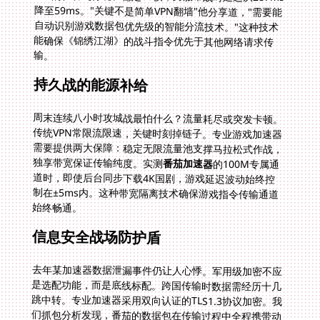
输。
持久战的能源补给
周末连续八小时攻城战最怕什么？流量耗尽或突发卡顿。
传统VPN常限流限速，关键时刻掉链子。专业游戏加速器
需要提供两大保障：稳定无限流量池支撑马拉松式作战，
独享带宽保证传输纯度。实测
番茄加速器
的100M专属通
道时，即使后台同步下载4K国剧，游戏延迟波动始终控
制在±5ms内。这种带宽隔离技术确保游戏指令传输通道
始终畅通。
信息安全战场防护盾
去年某加速器数据泄漏事件仍让人心悸。军用级加密不应
是选配功能，而是底线标配。跨国传输时数据需经历十几
跳中转。专业加速器采用双向认证的TLS1.3协议加密。我
们抓包分析发现，番茄的数据包在传输过程中全程携带动
态密钥标记，即使在中途节点被截获，呈现的也只是无法
解读的碎片数据。这种安全等级与银行跨境转账系统相