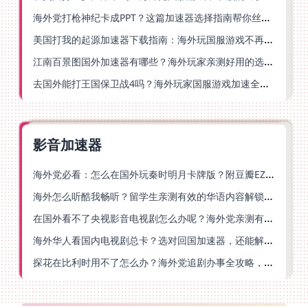
海外党打枪神纪卡成PPT？这篇加速器选择指南帮你丝滑上分
美国打我的起源加速器下载指南：海外玩国服游戏不再卡的终极方案
江南百景图国外加速器有哪些？海外玩家亲测好用的选择与避坑指南
去国外能打王国保卫战4吗？海外玩家国服游戏加速全攻略（附公主连结幻想江湖实测）
影音加速器
海外党必看：怎么在国外玩秦时明月卡牌版？附豆瓣EZCast地区限制破解法
海外怎么听酷我畅听？留学生亲测有效的华语内容解锁指南
在国外看不了央视影音电视剧怎么办呢？海外党亲测有效的回国加速方案
海外华人看国内电视剧总卡？选对回国加速器，还能解决菲律宾打不开反诈中心的问题
探花在比利时用不了怎么办？海外党追剧办事全攻略，选对加速器就够了