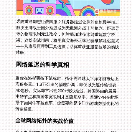
远隔重洋却想征战国服？服务器延迟让你的狙枪慢半拍。
解决王牌战士国外延迟成为无数海外战士的执念。距离导
致的物理限制无法改变，但智能加速技术能重建数字桥
梁。这份实战指南，将用真实海外玩家经验破解延迟魔咒
——从底层原理到工具选择，助你重获亚服竞技场的畅快
体验。
网络延迟的科学真相
当你在洛杉矶按下鼠标时，指令需跨越太平洋才能抵达上
海服务器。1.3万公里的物理距离，即便以光速传输也要
40毫秒。实际却常出现200+毫秒延迟。跨国路由的层层
中转节点和跨国带宽限制才是隐形杀手。普通VPN在此场
景下如同牛车拉跑车。你需要的是专门为游戏数据优化的
传输通道。
全球网络拓扑的实战价值