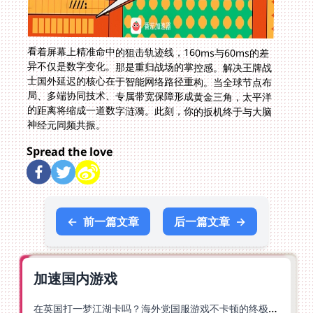
看着屏幕上精准命中的狙击轨迹线，160ms与60ms的差
异不仅是数字变化。那是重归战场的掌控感。解决王牌战
士国外延迟的核心在于智能网络路径重构。当全球节点布
局、多端协同技术、专属带宽保障形成黄金三角，太平洋
的距离将缩成一道数字涟漪。此刻，你的扳机终于与大脑
神经元同频共振。
Spread the love
←
前一篇文章
后一篇文章
→
加速国内游戏
在英国打一梦江湖卡吗？海外党国服游戏不卡顿的终极解法