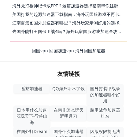
海外党打枪神纪卡成PPT？这篇加速器选择指南帮你丝滑上分
美国打我的起源加速器下载指南：海外玩国服游戏不再卡的终极方案
江南百景图国外加速器有哪些？海外玩家亲测好用的选择与避坑指南
去国外能打王国保卫战4吗？海外玩家国服游戏加速全攻略（附公主连结幻想江湖实测）
回国vpn
回国加速vpn
海外回国加速器
友情链接
番茄加速器
QQ海外听不了歌
国外打装甲战争
的加速器哪个好
用
日本用什么加速
在南非怎么玩天
装甲战争加速器
器玩天下-异兽山
涯明月刀
排名
海
在国外打Dream
国外什么加速器
因版权限制无法