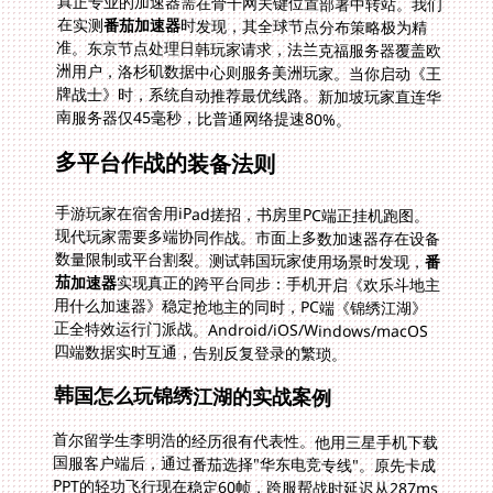
真正专业的加速器需在骨干网关键位置部署中转站。我们
在实测
番茄加速器
时发现，其全球节点分布策略极为精
准。东京节点处理日韩玩家请求，法兰克福服务器覆盖欧
洲用户，洛杉矶数据中心则服务美洲玩家。当你启动《王
牌战士》时，系统自动推荐最优线路。新加坡玩家直连华
南服务器仅45毫秒，比普通网络提速80%。
多平台作战的装备法则
手游玩家在宿舍用iPad搓招，书房里PC端正挂机跑图。
现代玩家需要多端协同作战。市面上多数加速器存在设备
数量限制或平台割裂。测试韩国玩家使用场景时发现，
番
茄加速器
实现真正的跨平台同步：手机开启《欢乐斗地主
用什么加速器》稳定抢地主的同时，PC端《锦绣江湖》
正全特效运行门派战。Android/iOS/Windows/macOS
四端数据实时互通，告别反复登录的繁琐。
韩国怎么玩锦绣江湖的实战案例
首尔留学生李明浩的经历很有代表性。他用三星手机下载
国服客户端后，通过番茄选择"华东电竞专线"。原先卡成
PPT的轻功飞行现在稳定60帧，跨服帮战时延迟从287ms
降至59ms。"关键不是简单VPN翻墙"他分享道，"需要能
自动识别游戏数据包优先级的智能分流技术。"这种技术
能确保《锦绣江湖》的战斗指令优先于其他网络请求传