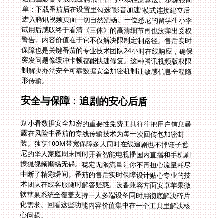
形传输。
安全与保障：追剧的安心后盾
别小看数据安全加密的重要性免费工具往往把用户信息暴
露在风险中番茄的专线传输技术为每一次回传包加密封
装。独享100M带宽保障多人同时在线追剧也不掉链子悉
尼的华人家庭周末同时开着智能电视播国内直播和手机刷
搜狐视频顺畅无碍。稳定无限流量让你不再担心流量耗尽
中断了精彩瞬间。番茄的售后实时保障设计贴心专业的技
术团队在线客服随时解答疑惑。设备兼容方面安卓苹果微
软苹果系统全覆盖支持一人多端设备同时用彻底解决碎片
化需求。回看这些功能内容价值集中在一个工具里解决核
心问题。