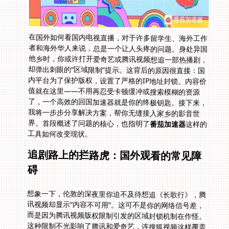
在国外如何看国内电视直播，对于许多留学生、海外工作
者和海外华人来说，总是一个让人头疼的问题。身处异国
他乡时，你或许打开爱奇艺或腾讯视频想追一部热播剧，
却弹出刺眼的“区域限制”提示。这背后的原因很直接：国
内平台为了保护版权，设置了严格的IP地址封锁。内容价
值就在这里——不用再忍受卡顿缓冲或搜索模糊的资源
了，一个高效的回国加速器就是你的终极钥匙。接下来，
我将一步步分享解决方案，帮你无缝接入家乡的影音世
界。首段概述了问题的核心，也指明了
番茄加速器
这样的
工具如何改变现状。
追剧路上的拦路虎：国外观看的常见障
碍
想象一下，伦敦的深夜里你迫不及待想追《长歌行》，腾
讯视频却显示“内容不可用”。这可不是你的网络信号差，
而是因为腾讯视频版权限制引发的区域封锁机制在作怪。
这种限制不光影响了腾讯和爱奇艺，连搜狐视频这样覆盖
广泛的平台也把海外用户拒之门外。留学生小张在新加坡
的经历很典型：他尝试用VPN连接搜狐视频海外页面，结
果画面模糊卡顿，更别提看高清直播了。这些痛点归结为
一句话——版权保护和地区差异让国外追剧成为挑战。问
题的根源在于服务器IP不被识别，内容价值就藏在打破这