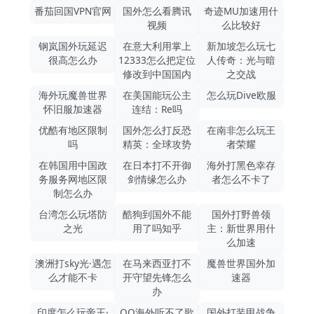
番茄回国VPN官网
国外怎么看腾讯
奇迹MU加速用什
视频
么比较好
钢岚国外玩延迟
在意大利用掌上
新加坡怎么玩七
很高怎么办
12333怎么把定位
人传奇：光与暗
修改到中国国内
之交战
海外玩魔兽世界
在美国能玩公主
怎么玩Dive欧服
怀旧服加速器
连结：Re吗
优酷有地区限制
国外怎么打反恐
在南非怎么玩王
吗
精英：全球攻势
者荣耀
在韩国用中国政
在日本打不开御
海外打黑色幸存
务服务网地区限
剑情缘怎么办
者怎么不卡了
制怎么办
台湾怎么玩塔防
酷狗到国外不能
国外打野兽领
之光
用了吗知乎
主：新世界用什
么加速
澳洲打sky光·遇怎
在马来西亚打不
魔兽世界国外加
么才能不卡
开守望先锋怎么
速器
办
印度怎么玩帝王·
QQ海外听不了歌
国外打装甲战争