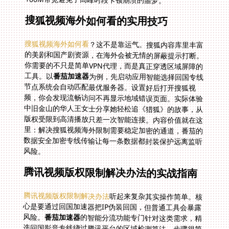
搜狐视频海外如何看的实用技巧
搜狐视频海外如何看
？这不是靠运气。搜狐内容库里丰富
的美剧和国产剧资源，在海外会被无情的屏蔽提示打断。
你需要的不只是简单VPN代理，而是真正穿透区域屏障的
工具。以
番茄加速器
为例，先启动应用智能选择回国专线
节点系统会自动匹配最优服务器。设置好后打开搜狐视
频，你会发现流畅访问不再显示地域错误页面。实际体验
中旧金山的华人王女士分享她轻松追《猎狐》的故事，从
版权受限到高清播放只差一次智能连接。内容价值就在这
里：解决搜狐视频海外限制需要稳定加密的通道，番茄的
数据安全加密专线传输让每一条数据都封装保护远离监听
风险。
腾讯视频版权限制解决办法的实战指南
腾讯视频版权限制解决办法
听起来复杂其实操作简单。核
心是要通过回国加速器把IP伪装回国，但普通工具会暴露
风险。
番茄加速器
的智能分流功能专门针对这类需求，精
选回国影音专线绕过腾讯平台的区域检测算法。步骤很简
单：下载番茄后在设置里勾选“影音加速”模式连接建立后
进入腾讯视频页面一切自然流畅。一位悉尼的留学生小李
试用后感叹终于看清《三体》的高清细节再也没弹出受权
警告。内容价值在于它不仅解决限制定制路径。售后实时
保障也是关键番茄的专业技术团队24小时在线响应，确保
突发问题像缓冲卡顿都能快速修复。这种腾讯视频版权限
制解决办法安全可靠数据安全加密机制让敏感信息全程隐