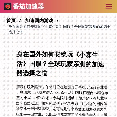
番茄加速器
首页
加速国内游戏
身在国外如何安稳玩《小森生活》国服？全球玩家亲测的加速器
选择之道
身在国外如何安稳玩《小森生
活》国服？全球玩家亲测的加速
器选择之道
清晨在欧洲醒来，午休时分在澳洲打开手机，深夜在北美
下班回家... 想随时进入《小森生活》国服打理自己精心布
置的小屋、照料农场、参与限时活动，却总是卡在加载界
面？画面延迟、频繁掉线甚至登录失败，让温馨的田园体
验变成一场网络噩梦。这可能是每个热爱国服游戏的海外
玩家——留学生、长期工作者或在异乡扎根的华人——最
深的共鸣体验。物理距离带来的天然高延迟，加上部分地
区的网络环境限制（你懂的），构成了核心阻碍。那么，