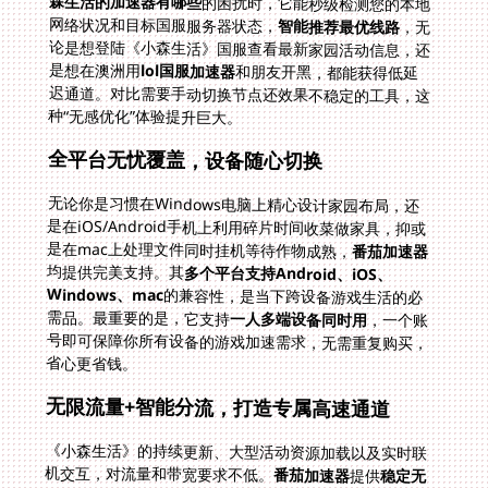
森生活的加速器有哪些
的困扰时，它能秒级检测您的本地
网络状况和目标国服服务器状态，
智能推荐最优线路
，无
论是想登陆《小森生活》国服查看最新家园活动信息，还
是想在澳洲用
lol国服加速器
和朋友开黑，都能获得低延
迟通道。对比需要手动切换节点还效果不稳定的工具，这
种“无感优化”体验提升巨大。
全平台无忧覆盖，设备随心切换
无论你是习惯在Windows电脑上精心设计家园布局，还
是在iOS/Android手机上利用碎片时间收菜做家具，抑或
是在mac上处理文件同时挂机等待作物成熟，
番茄加速器
均提供完美支持。其
多个平台支持Android、iOS、
Windows、mac
的兼容性，是当下跨设备游戏生活的必
需品。最重要的是，它支持
一人多端设备同时用
，一个账
号即可保障你所有设备的游戏加速需求，无需重复购买，
省心更省钱。
无限流量+智能分流，打造专属高速通道
《小森生活》的持续更新、大型活动资源加载以及实时联
机交互，对流量和带宽要求不低。
番茄加速器
提供
稳定无