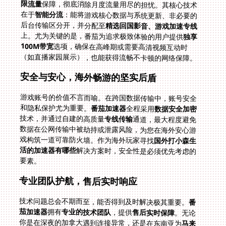
限流量
保障，彻底消除月度流量用尽的担忧。其核心技术
在于
智能分流
：能将游戏核心数据与系统更新、非必要的
后台传输区分开，并分配至
精选回国影音、游戏加速专线
上。尤为关键的是，番茄为追求极致体验的用户提供
独享
100M带宽
选项，确保在高峰期或需要高清视频互动时
（如直播家园展示），也能获得流畅不卡顿的网络保障。
安全与安心，海外畅游的坚实后盾
游戏账号的价值不言而喻。在跨国数据传输中，账号安全
和隐私保护尤为重要。
番茄加速器
全程采用
数据安全加密
技术，并通过自建的高质量
专线传输
通道，最大程度避免
数据在公网传输中被劫持或泄露风险，为您在海外安心游
戏构筑一道可靠防火墙。作为海外玩家寻找
国外打小森生
活的加速器有哪些
解决方案时，安全性是必须优先考虑的
要素。
专业团队护航，售后实时响应
技术问题总会不期而至，能否得到及时解决极其重要。
番
茄加速器
拥有
专业的技术团队
，提供
售后实时保障
。无论
你是在深夜的加拿大遇到连接异常，还是在东南亚为
马来