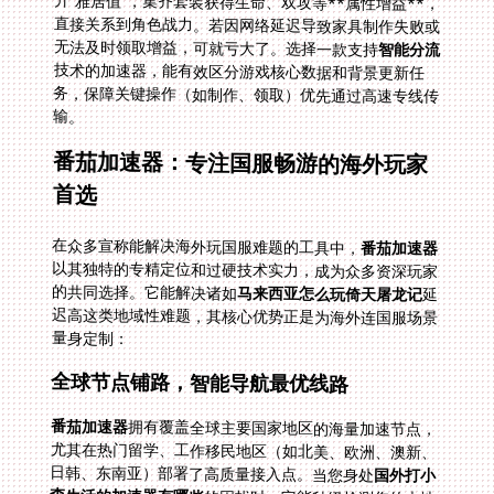
无法及时领取增益，可就亏大了。选择一款支持
智能分流
技术的加速器，能有效区分游戏核心数据和背景更新任
务，保障关键操作（如制作、领取）优先通过高速专线传
输。
番茄加速器：专注国服畅游的海外玩家
首选
在众多宣称能解决海外玩国服难题的工具中，
番茄加速器
以其独特的专精定位和过硬技术实力，成为众多资深玩家
的共同选择。它能解决诸如
马来西亚怎么玩倚天屠龙记
延
迟高这类地域性难题，其核心优势正是为海外连国服场景
量身定制：
全球节点铺路，智能导航最优线路
番茄加速器
拥有覆盖全球主要国家地区的海量加速节点，
尤其在热门留学、工作移民地区（如北美、欧洲、澳新、
日韩、东南亚）部署了高质量接入点。当您身处
国外打小