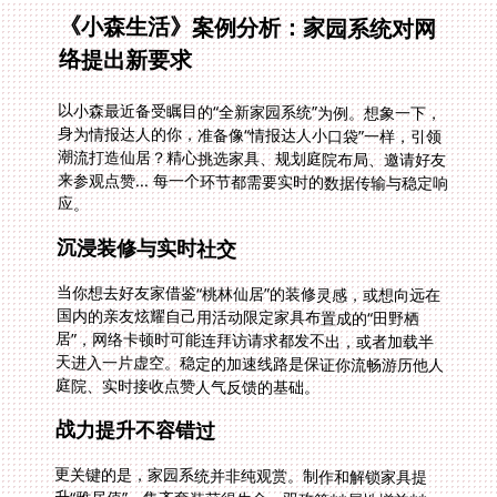
《小森生活》案例分析：家园系统对网
络提出新要求
以小森最近备受瞩目的“全新家园系统”为例。想象一下，
身为情报达人的你，准备像“情报达人小口袋”一样，引领
潮流打造仙居？精心挑选家具、规划庭院布局、邀请好友
来参观点赞... 每一个环节都需要实时的数据传输与稳定响
应。
沉浸装修与实时社交
当你想去好友家借鉴“桃林仙居”的装修灵感，或想向远在
国内的亲友炫耀自己用活动限定家具布置成的“田野栖
居”，网络卡顿时可能连拜访请求都发不出，或者加载半
天进入一片虚空。稳定的加速线路是保证你流畅游历他人
庭院、实时接收点赞人气反馈的基础。
战力提升不容错过
更关键的是，家园系统并非纯观赏。制作和解锁家具提
升“雅居值”，集齐套装获得生命、双攻等**属性增益**，
直接关系到角色战力。若因网络延迟导致家具制作失败或