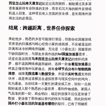
西亚怎么玩倚天屠龙记
延迟过高而困扰，都能通过其多渠
道客服获得专业快速的支持，而非石沉大海的邮件反馈或
机器人回复。这种背后有人兜底的安全感，是长期海外游
戏生活的必需品。
结尾：跨越距离，世界任你探索
身处他乡，熟悉的乡音可能渐行渐远，但那份在国服游戏
世界里的归属感与精心经营小家的成就感，不应被遥远的
距离和冰冷的网络所隔断。无论是《小森生活》国服里的
宁静田园时光，与朋友并肩作战的
lol国服加速器
需求，
还是在遥远国度
马来西亚怎么玩倚天屠龙记
的情怀武侠
梦，都不该因网络难题而破碎。选择一款像
番茄加速器
这
样真正懂得海外玩家痛点、拥有
全球节点分布
和
智能线路
推荐
、保障
无限流量
与
数据安全
、并提供
实时售后
支持的
伙伴，就是将这道横亘在虚拟世界与现实空间中的鸿沟，
化为通途。当你结束一天繁忙的课业或工作，轻轻一点就
能秒速进入那个熟悉的小森世界，看到作物成熟、家园人
气高涨的那一刻，就会明白，稳定的连接不仅仅是加速了
数据，更连接了那份难以替代的快乐与温暖。而此刻你对
国外打小森生活的加速器有哪些
的疑问，已有了明确答