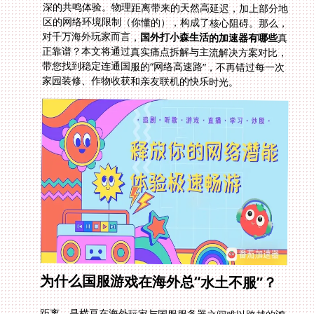
对千万海外玩家而言，
国外打小森生活的加速器有哪些
真
正靠谱？本文将通过真实痛点拆解与主流解决方案对比，
带您找到稳定连通国服的“网络高速路”，不再错过每一次
家园装修、作物收获和亲友联机的快乐时光。
为什么国服游戏在海外总“水土不服”？
距离，是横亘在海外玩家与国服服务器之间难以跨越的鸿
沟。数据信号需要跨越半个地球，途中节点越多，损耗越
大。普通网络连接，并非为如此远距离、低延迟的游戏需
求设计。同时，国服游戏（如《小森生活》、《英雄联
盟》国服乃至经典武侠《倚天屠龙记》等）的数据传输路