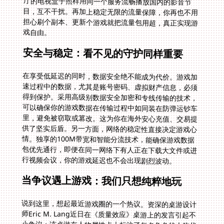
戏自由。
安全与稳定：看不见的守护同样重要
在享受低延迟的同时，数据安全绝不能成为代价。游戏加
速过程中的数据，尤其是账号密码、虚拟财产信息，必须
得到保护。采用高级别数据安全加密和专线传输的技术，
可以确保你的游戏数据在传输过程中如同装在防弹运钞车
里，避免被窃取或篡改。这为你在海外安心充值、交易提
供了坚实后盾。另一方面，网络的稳定性直接决定游戏心
情。独享的100M带宽和智能分流技术，能确保游戏数据
包优先通行，即便在同一网络下有人正在下载大文件或进
行视频会议，你的游戏延迟也不会出现剧烈波动。
当争议遇上游戏：我们只想纯粹地玩
说到这里，想起最近游戏圈的一个热议。资深的桌游设计
师Eric M. Lang近日在《质量效应》桌游上的发言引起不
小争议：该桌游在人物属性卡上标注了每名角色的人称代
词，而被一些玩家给出差评，于是Lang便发推称这些玩
家全是“男宝”。这也引起了反ZZZQ先锋Grummz的注
意，对其过往推文进行了深挖，发现Eric M. Lang早就投
身于DEI了，早在今年1月时他就转发了一则麦肯锡的文
章，表示DEI对游戏有好处。除此之外，后续推文也能看
见他对DEI十分有好感，在招聘设计人员时都遵从了相关
原则，还时不时发推怒喷看不惯DEI的网友。看来，政治