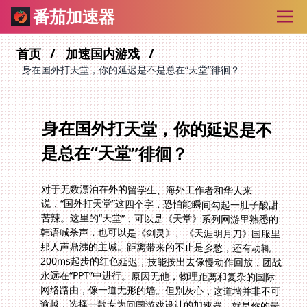
番茄加速器
首页
加速国内游戏
身在国外打天堂，你的延迟是不是总在“天堂”徘徊？
身在国外打天堂，你的延迟是不
是总在“天堂”徘徊？
对于无数漂泊在外的留学生、海外工作者和华人来
说，“国外打天堂”这四个字，恐怕能瞬间勾起一肚子酸甜
苦辣。这里的“天堂”，可以是《天堂》系列网游里熟悉的
韩语喊杀声，也可以是《剑灵》、《天涯明月刀》国服里
那人声鼎沸的主城。距离带来的不止是乡愁，还有动辄
200ms起步的红色延迟，技能按出去像慢动作回放，团战
永远在“PPT”中进行。原因无他，物理距离和复杂的国际
网络路由，像一道无形的墙。但别灰心，这道墙并非不可
逾越，选择一款专为回国游戏设计的加速器，就是你的最
佳通行证。这篇文章，就是为你厘清思路，找到那把打开