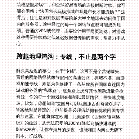
心。
跨越地理鸿沟：专线，不止是两个字
解决高延迟的核心，在于“专线”。这可不是个营销噱头。
普通的网络路径就像节假日的高速公路，拥堵不堪。而游
戏加速专线，则是为你修建了一条从你所在国家直连国内
游戏服务器的“私家路”。这条路上没有其他闲杂流量争抢
资源，你的每一个游戏指令都能以最短路径、最快速度抵
达。比如，你想知道“去国外可以玩国服古剑奇谭OL吗”，
答案绝对是肯定的，但前提是必须借助拥有优质回国专线
的加速器。它能将你在欧洲、北美操作《古剑奇谭网络
版》的延迟，从无法忍受的300ms降低到畅快淋漓的
80ms左右，让你在海外的深夜，也能和国内亲友无缝下
副本、打战场。