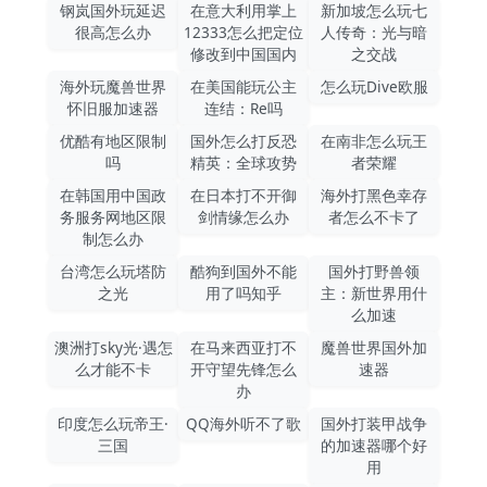
钢岚国外玩延迟
在意大利用掌上
新加坡怎么玩七
很高怎么办
12333怎么把定位
人传奇：光与暗
修改到中国国内
之交战
海外玩魔兽世界
在美国能玩公主
怎么玩Dive欧服
怀旧服加速器
连结：Re吗
优酷有地区限制
国外怎么打反恐
在南非怎么玩王
吗
精英：全球攻势
者荣耀
在韩国用中国政
在日本打不开御
海外打黑色幸存
务服务网地区限
剑情缘怎么办
者怎么不卡了
制怎么办
台湾怎么玩塔防
酷狗到国外不能
国外打野兽领
之光
用了吗知乎
主：新世界用什
么加速
澳洲打sky光·遇怎
在马来西亚打不
魔兽世界国外加
么才能不卡
开守望先锋怎么
速器
办
印度怎么玩帝王·
QQ海外听不了歌
国外打装甲战争
三国
的加速器哪个好
用