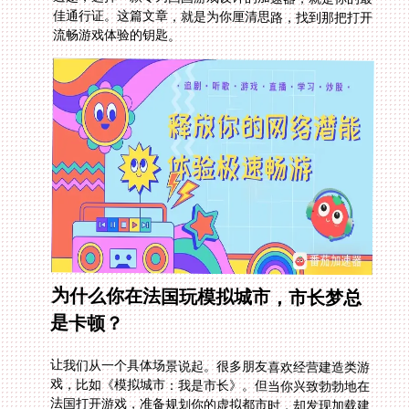
流畅游戏体验的钥匙。
为什么你在法国玩模拟城市，市长梦总
是卡顿？
让我们从一个具体场景说起。很多朋友喜欢经营建造类游
戏，比如《模拟城市：我是市长》。但当你兴致勃勃地在
法国打开游戏，准备规划你的虚拟都市时，却发现加载建
筑模型慢如蜗牛，和全球贸易市场的连接时断时续。你可
能会困惑：“法国怎么玩模拟城市我是市长才能流畅？” 这
背后，往往是游戏数据需要跨越大半个地球去访问位于国
内的服务器，途中经过的每一个网络节点都可能成为瓶
颈。普通的VPN或代理，主要设计用于网页浏览，对游戏
这种需要持续稳定低延迟数据包传输的需求，常常力不从