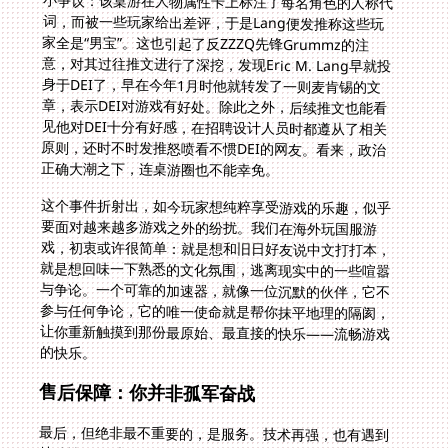
正确大潮之下，连桌游圈也不能幸免。
这个事件折射出，如今玩家想纯粹享受游戏的乐趣，似乎
要面对越来越多游戏之外的纷扰。我们在海外玩国服游
戏，初衷或许很简单：就是想和旧日好友说中文打打本，
就是想回味一下熟悉的文化氛围，逃离现实中的一些喧嚣
与争论。一个可靠的加速器，就像一位沉默的伙伴，它不
参与任何争论，它的唯一使命就是帮你抹平地理的隔阂，
让你重新触摸到那份最原始、最直接的快乐——流畅游戏
的快乐。
售后保障：你并非孤军奋战
最后，但绝非最不重要的，是服务。技术再强，也有遇到
特殊情况的时候。可能是某个特定游戏突然无法连接，也
可能是你的网络环境比较特殊。这时候，一个拥有专业的
技术团队、能提供实时售后保障的加速器，价值就凸显出
来了。无论是通过在线客服快速响应，还是提供详细的手
动配置教程，都能让你感觉背后有支撑，而非一个人在面