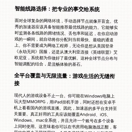
智能线路选择：把专业的事交给系统
面对全球复杂的网络环境，手动选择节点就像开盲盒。优
秀的加速器应该具备智能推荐最优线路的能力。它能够实
时监测各条线路的拥堵情况、丢包率和延迟，在你启动游
戏的一瞬间，就自动将你分配到当前最快、最稳的通道
上。你不需要成为网络工程师，无论你是想从美国登录
《永劫无间》国服，还是从澳大利亚连接《英雄联盟》艾
欧尼亚，系统都为你做好了最优解。这种全球节点分布与
智能调配的结合，是流畅体验的基石。
全平台覆盖与无限流量：游戏生活的无缝衔
接
现代人的游戏设备不止一台。你可能在Windows电脑上
玩大型MMORPG，用iPad挂机手游，同时还想在安卓手
机上看看国内的游戏直播。因此，加速器的多平台支持至
关重要。真正好用的工具应该能覆盖Android、iOS、
Windows、mac全系统，并且允许一个账号在多个设备
上同时使用。这意味着你可以在书房用电脑激战正酣，客
厅的电视盒子照样用同一个服务流畅播放国内的影音节
目，互不干扰。再加上稳定无限的流量保障，你再也不用
担心刷个副本、更新个游戏就把流量包用超，真正实现游