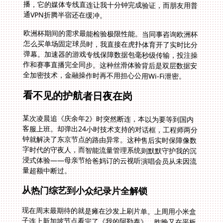
通VPN折腾半宿还在缓冲。
欧洲杯期间的需求最能检验极限性能。当同事咨询欧洲杯
怎么买单场固定球员时，我直接在虎扑体育开了实时比分
弹幕。加速器的游戏专线保障数据包毫秒级传输，投注操
作和赛事直播完全同步。这种丝滑体验背后是双层数据安
全加密技术，金融操作时再不用担心公用Wi-Fi泄密。
看不见的护航者日夜在岗
某次凌晨追《庆余年2》时突然断连，本以为要等到国内
客服上班。却弹出24小时技术支持的对话框，工程师两分
钟就解决了东京节点的路由异常。这种售后实时保障像数
字时代的守夜人，而智能流量管理系统则默默守护我的沉
浸式体验——母亲节给爸妈订的云视听演唱会员从未因流
量超额中断过。
从热门综艺到小众纪录片全解锁
现在周末最期待的就是瘫在沙发上刷片单。上周用小米盒
子连上新加坡节点看完了《我的阿勒泰》，昨晚又在平板
上开弹幕追《墨雨云间》。惊喜的是发现了许多地域专属
内容，比如潮汕方言版的《舌尖》特别篇，这是在谷歌片
单里永远搜不到的隐藏彩蛋。当德国室友跟着我看《家有