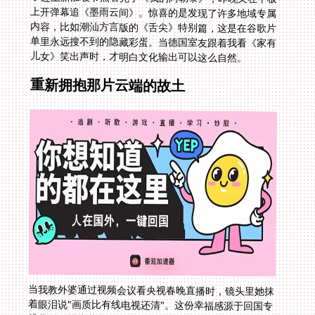
儿女》笑出声时，才明白文化输出可以这么自然。
重新拥抱那片云端的故土
当我教外婆通过视频会议看央视春晚直播时，镜头里她抹
着眼泪说"画质比有线电视还清"。这份幸福感源于回国专
线背后的技术革命，让八千公里外的巴塞罗那公寓能秒连
爱奇艺官网的最新热播剧。当加速器标识亮起的瞬间，不
仅是连接了视频服务器，更是找回了与家乡同频共振的生
活脉搏。你的追剧自由不该向物理距离妥协，此刻就该重