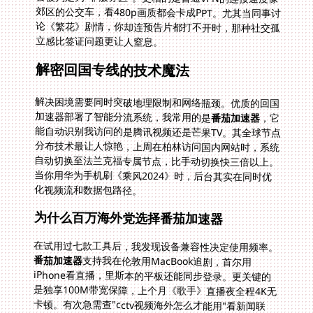
立感比签证问题更让人窒息。
解密回国专线的技术魔法
解决困境需要同时突破地理限制和网络瓶颈。优质的回国
加速器部署了智能分流系统，我常用的是
番茄加速器
，它
能自动识别我访问的是腾讯视频还是芒果TV。其全球节点
分布技术最让人惊艳，上周在柏林访问国内网站时，系统
自动切换至法兰克福专属节点，比手动切换快三倍以上。
当你用华为手机刷《乘风2024》时，后台其实在同时优
化视频流和数据包路径。
为什么百万海外党选择番茄加速器
在试用过七款工具后，我发现设备兼容性决定使用频率。
番茄加速器
支持我在伦敦用MacBook追剧，首尔用
iPhone看直播，里斯本的平板还能同步登录。更关键的
是独享100M带宽保障，上个月《歌手》直播夜全程4K无
卡顿。有次急需查"cctv视频海外怎么才能用"看新闻联
播，它的媒体专线直连让我十分钟完成验证，而朋友用普