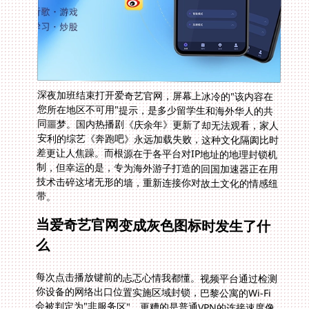
深夜加班结束打开爱奇艺官网，屏幕上冰冷的"该内容在
您所在地区不可用"提示，是多少留学生和海外华人的共
同噩梦。国内热播剧《庆余年》更新了却无法观看，家人
安利的综艺《奔跑吧》永远加载失败，这种文化隔阂比时
差更让人焦躁。而根源在于各平台对IP地址的地理封锁机
制，但幸运的是，专为海外游子打造的回国加速器正在用
技术击碎这堵无形的墙，重新连接你对故土文化的情感纽
带。
当爱奇艺官网变成灰色图标时发生了什
么
每次点击播放键前的忐忑心情我都懂。视频平台通过检测
你设备的网络出口位置实施区域封锁，巴黎公寓的Wi-Fi
会被判定为"非服务区"。更糟的是普通VPN的连接速度像
郊区的公交车，看480p画质都会卡成PPT。尤其当同事讨
论《繁花》剧情，你却连预告片都打不开时，那种社交孤