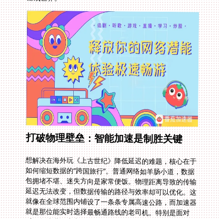
打破物理壁垒：智能加速是制胜关键
想解决在海外玩《上古世纪》降低延迟的难题，核心在于
如何缩短数据的“跨国旅行”。普通网络如羊肠小道，数据
包拥堵不堪、迷失方向是家常便饭。物理距离导致的传输
延迟无法改变，但数据传输的路径与效率却可以优化。这
就像在全球范围内铺设了一条条专属高速公路，而加速器
就是那位能实时选择最畅通路线的老司机。特别是面对
《红色沙漠》这类画面精美、操作精细度要求极高的大
作，差之毫秒的延迟都可能毁掉整个战斗体验。所以，真
正有效的方案，必须能精准识别你的位置，并动态匹配最