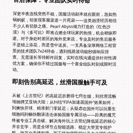
深更半夜连线突然不稳，国服活动副本就在眼前，急如热
锅蚂蚁，却发现客服渠道一片死寂——这类崩溃经历相信
不少人有切肤之痛。Pearl Abyss倾力打造的《红色沙
漠》与《多可比》即将点燃全球玩家的热情，机会稍纵即
逝。对于身处时差区的海外党来说，专业及时的售后服务
不是锦上添花，而是雪中送炭。一支具备深厚网络工程背
景的技术团队7x24待命，遇到线路波动能秒级响应排
查。无需漫长等待邮件回复，实时在线沟通提供针对性调
优方案，确保你不错过国服每一个黄金组队时刻或限时活
动。
即刻告别高延迟，丝滑国服触手可及
从被《上古世纪》的高延迟折磨得七窍生烟，到丝滑流畅
地驰骋艾亚纳大陆；从纠结“FIFA加速器国外”效果如何，
到爽快开球、精准射门零延迟；从疑虑在国外可以玩重生
细胞吗到畅快翻滚连击体验国服专属活动——距离的魔咒
终被专业工具击破。解决海外玩上古世纪降低延迟的核心
并非玄学，而是全球节点智能选路、稳定大带宽专线护
航、跨平台无缝衔接、军工级加密防护以及专业团队实时
保障的共同发力。别再让物理距离偷走你的游戏乐趣。无
论是迎战即将震撼上市的《红色沙漠》，还是探索《多可
比》的奇幻收集之旅，此刻，只需做出一个选择，就能与