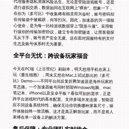
生态及账号体系时尤为重要。
全平台无忧：跨设备玩家福音
今天在PC端《上古世纪》刷副本，明天想用手机在床上
玩《重生细胞》，周末又想在Mac上试试新出的《多可
比》Demo——不同平台间反复折腾加速器是海外玩家的
常态痛。一个加速器账号同时登陆Windows电脑、mac
笔记本、iPhone以及安卓平板？看似苛刻的需求，正是
跨平台游戏时代的基本配置。支持多端并发连接，智能适
应不同设备系统特性，确保无论你切换哪种屏幕尺寸，操
作体验始终一致流畅。这才是真正解放玩家，而不是将人
束缚在单一设备上的解决方案。
售后保障：专业团队实时待命