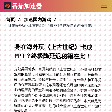
番茄加速器
首页
加速国内游戏
身在海外玩《上古世纪》卡成PPT？终极降延迟秘籍在此！
身在海外玩《上古世纪》卡成
PPT？终极降延迟秘籍在此！
身处异国他乡，点开熟悉的《上古世纪》，怀揣着征战艾
亚纳的豪情，却被瞬间上千的延迟狠狠打脸——技能漂
移、画面冻结、掉线三连击，留学生、海外华人和工作党
们的心声震耳欲聋：这破延迟还怎么玩国服啊？原因无外
乎物理距离的天堑和网络环境的错综复杂。难道只能眼睁
睁看着国内小伙伴攻城掠地？别急，选对专业游戏加速
器，物理距离不再是阻碍，高延迟瞬间蒸发！本文就是为
解除你心头大患而来，助你丝滑畅游《上古世纪》等国服
游戏世界。