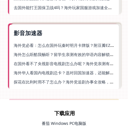
去国外能打王国保卫战4吗？海外玩家国服游戏加速全攻略（附公主连结幻想江湖实测）
影音加速器
海外党必看：怎么在国外玩秦时明月卡牌版？附豆瓣EZCast地区限制破解法
海外怎么听酷我畅听？留学生亲测有效的华语内容解锁指南
在国外看不了央视影音电视剧怎么办呢？海外党亲测有效的回国加速方案
海外华人看国内电视剧总卡？选对回国加速器，还能解决菲律宾打不开反诈中心的问题
探花在比利时用不了怎么办？海外党追剧办事全攻略，选对加速器就够了
下载应用
番茄 Windows PC电脑版