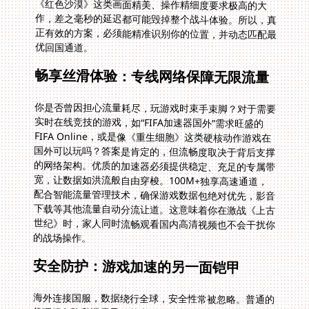
优回国通道。
畅享丝滑体验：专线网络保障无限流量
你是否曾因担心流量耗尽，玩游戏时束手束脚？对于需要
实时在线竞技的游戏，如“FIFA加速器国外”需求旺盛的
FIFA Online，或是像《重生细胞》这类硬核动作游戏在
国外可以玩吗？答案是肯定的，但流畅度取决于背后支撑
的网络架构。优质的加速器必须提供稳定、充足的专属带
宽，让数据如洪流般自由穿梭。100M+独享高速通道，
配合智能流量管理技术，确保游戏数据包绝对优先，影音
下载等其他流量自动分流让道。这意味着你在激战《上古
世纪》时，家人同时流畅观看国内高清视频也不会干扰你
的战场操作。
安全防护：游戏加速的另一面铠甲
海外连接国服，数据绕行全球，安全性常被忽略。普通的
代理服务隐私泄露风险丛生。无论是登陆游戏账号，还是
进行虚拟交易，数据如同在互联网上“裸奔”。想象一下，
在你为《多可比》中收集稀有精灵而兴奋时，账号密码却
在传输途中被截获，何等扫兴。因此，加速器的另一项核
心使命，是为每一比特游戏数据穿上“隐形斗篷”。采用银
行级别的传输加密协议，建立专有加密隧道，让黑客窥探
无从下手，账号资产安全无虞。这在面对国服特有的支付