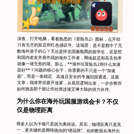
深夜，打开电脑，看着熟悉的《冒险岛2》图标，点开却
只有无尽的延迟和红色感叹号。这场景，是不是戳中了无
数海外游子的心？无论是怀念国服氛围的留学生，还是想
和国内老友并肩作战的海外工作者，网络延迟和高丢包率
就像一堵无形的墙。那么，**海外玩冒险岛2用什么加速
器好**？问题的核心在于，你需要的不只是一个“加速
器”，而是一条稳定、高速且安全的专属回国通道。这篇
文章，我将带你拨开迷雾，从底层逻辑出发，一步步教你
如何挑选那个能让你丝滑连接艾琳大陆的得力伙伴。
为什么你在海外玩国服游戏会卡？不仅
仅是物理距离
很多人以为卡顿只是因为离得远。其实，物理距离只是其
一，更关键的是网络路由的“绕远路”。你的数据从海外出
发，需要经过多个国际节点和运营商，最终才能抵达游戏
服务器。这条公网路径拥堵不堪，就像高峰期堵车的环
路。普通VPN只是换个IP，对这条拥堵路径无能为力。专
业的游戏加速器，其价值在于用优质的专属线路替代这段
公网，实现“点对点”的直连效果。理解了这一点，你就能
明白，选择加速器，本质是在选择它的线路质量和技术实