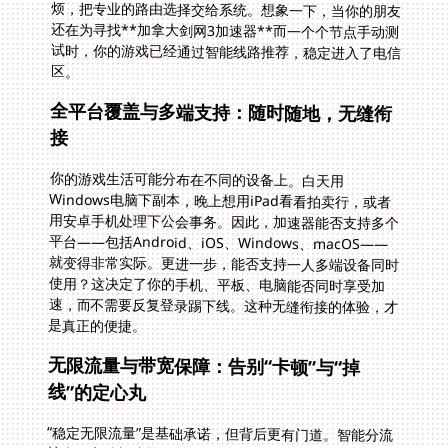
区。
全平台覆盖与多端支持：随时随地，无缝衔
接
你的游戏生活可能分布在不同的设备上。白天用
Windows电脑下副本，晚上想用iPad看看拍卖行，或者
用安卓手机处理下公会事务。因此，加速器能否支持多个
平台——包括Android、iOS、Windows、macOS——
就变得非常实际。更进一步，能否支持一人多端设备同时
使用？这决定了你的手机、平板、电脑能否同时享受加
速，而不需要反复登录踢下线。这种无缝衔接的体验，才
是真正的便捷。
无限流量与带宽保障：告别“卡顿”与“掉
线”的定心丸
“稳定无限流量”是基础承诺，但背后更有门道。智能分流
技术是高端加速器的标志，它能精准识别游戏数据，让其
跑在高速专线上，而将网页浏览、视频下载等流量分流到
普通通道，互不干扰。精选的回国影音、游戏加速专线，
特别是独享100M带宽的配置，确保了在高峰时段也不会
出现集体拥堵。这对于需要持续稳定连接的MMORPG或
竞技类游戏尤为关键。比如玩《坦克世界》这类需要极低
延迟和零丢包的游戏，稳定的专线就是胜负手。那么**坦
克世界美国加速器怎么用**？其实很简单，选择具备上述
线路保障的加速器，通常一键加速后，游戏内的炮弹飞行