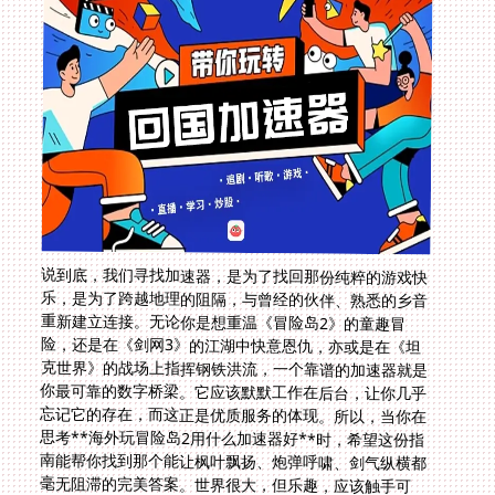
说到底，我们寻找加速器，是为了找回那份纯粹的游戏快
乐，是为了跨越地理的阻隔，与曾经的伙伴、熟悉的乡音
重新建立连接。无论你是想重温《冒险岛2》的童趣冒
险，还是在《剑网3》的江湖中快意恩仇，亦或是在《坦
克世界》的战场上指挥钢铁洪流，一个靠谱的加速器就是
你最可靠的数字桥梁。它应该默默工作在后台，让你几乎
忘记它的存在，而这正是优质服务的体现。所以，当你在
思考**海外玩冒险岛2用什么加速器好**时，希望这份指
南能帮你找到那个能让枫叶飘扬、炮弹呼啸、剑气纵横都
毫无阻滞的完美答案。世界很大，但乐趣，应该触手可