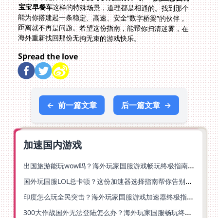
宝宝早餐车
这样的特殊场景，道理都是相通的。找到那个
能为你搭建起一条稳定、高速、安全“数字桥梁”的伙伴，
距离就不再是问题。希望这份指南，能帮你扫清迷雾，在
海外重新找回那份无拘无束的游戏快乐。
Spread the love
←
前一篇文章
后一篇文章
→
加速国内游戏
出国旅游能玩wow吗？海外玩家国服游戏畅玩终极指南（附FF14激战2解决方案）
国外玩国服LOL总卡顿？这份加速器选择指南帮你告别延迟烦恼
印度怎么玩全民突击？海外玩家国服游戏加速器终极指南（附原神延迟优化+精灵之境加速器选择）
300大作战国外无法登陆怎么办？海外玩家国服畅玩终极指南（附实测推荐）