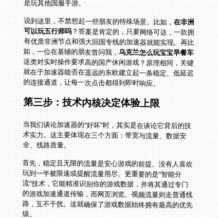
是玩其他国服手游。
说到这里，不禁想起一些朋友的特殊场景。比如，
在非洲
可以玩五行师吗
？答案是肯定的，只要网络可达，一款拥
有优质非洲节点和强大回国专线的加速器就能实现。再比
如，一位在基辅的朋友曾问我，
乌克兰怎么玩宝宝早餐车
这类对实时操作要求高的国产休闲游戏？原理相同，关键
就在于加速器能否在遥远的东欧建立起一条稳定、低延迟
的连接通道，让每一次点击都得到即时响应。
第三步：技术内核决定体验上限
当我们谈论加速器的“好坏”时，其实是在谈论它背后的技
术实力。这主要体现在三个方面：带宽与流量、数据安
全、线路质量。
首先，稳定且无限的流量是安心游戏的前提。没有人喜欢
玩到一半被限速或提醒流量用尽。更重要的是“智能分
流”技术，它能精准识别你的游戏数据，并将其通过专门
的游戏加速通道传输，而网页浏览、视频流量则走普通线
路，互不干扰。这就确保了游戏数据始终拥有最高的优先
级。