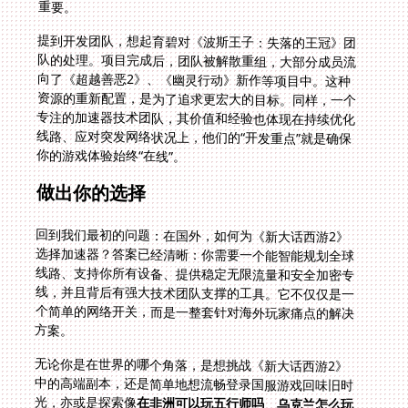
重要。
提到开发团队，想起育碧对《波斯王子：失落的王冠》团
队的处理。项目完成后，团队被解散重组，大部分成员流
向了《超越善恶2》、《幽灵行动》新作等项目中。这种
资源的重新配置，是为了追求更宏大的目标。同样，一个
专注的加速器技术团队，其价值和经验也体现在持续优化
线路、应对突发网络状况上，他们的“开发重点”就是确保
你的游戏体验始终“在线”。
做出你的选择
回到我们最初的问题：在国外，如何为《新大话西游2》
选择加速器？答案已经清晰：你需要一个能智能规划全球
线路、支持你所有设备、提供稳定无限流量和安全加密专
线，并且背后有强大技术团队支撑的工具。它不仅仅是一
个简单的网络开关，而是一整套针对海外玩家痛点的解决
方案。
无论你是在世界的哪个角落，是想挑战《新大话西游2》
中的高端副本，还是简单地想流畅登录国服游戏回味旧时
光，亦或是探索像
在非洲可以玩五行师吗
、
乌克兰怎么玩