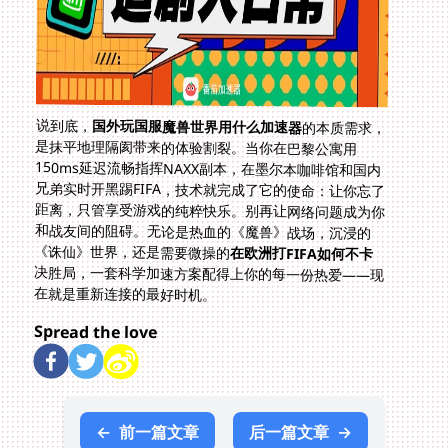
说到底，
国外玩国服魔兽世界用什么加速器
的本质需求，
是抹平地理隔阂带来的体验割裂。当你在巴黎公寓用
150ms延迟流畅指挥NAXX副本，在墨尔本咖啡馆和国内
兄弟实时开黑踢FIFA，技术就完成了它的使命：让你忘了
距离，只管享受游戏的纯粹快乐。别再让网络问题成为你
和战友间的阻碍。无论是热血的《魔兽》战场，沉浸的
《诛仙》世界，还是需要微操的
在欧洲打FIFA如何不卡
决胜局，一套科学加速方案配得上你的每一份热爱——现
在就是重新连接的最好时机。
Spread the love
←
前一篇文章
后一篇文章
→