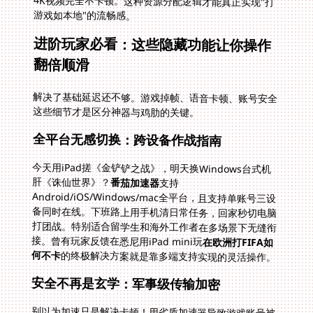
游戏如本地"的流畅感。
进阶玩家必看：这些隐藏功能让你操作
翻倍顺滑
解决了基础延迟还不够。游戏掉帧、语音卡顿、账号安全
这些细节才是区分神器与鸡肋的关键。
全平台无感切换：跨设备作战指南
今天用iPad搓《金铲铲之战》，明天换Windows台式机
肝《诛仙世界》？
番茄加速器
支持
Android/iOS/Windows/mac全平台，且支持单账号三设
备同时在线。下班路上用手机清日常任务，回家秒切电脑
打团战。特别适合留学生和海外工作者在多场景下无缝衔
接。曾有玩家反馈在悉尼用iPad mini玩
在欧洲打FIFA如
何不卡
的终极解决方案就是靠多端支持实现的灵活操作。
安全不再是玄学：军事级传输加密
别以为加速只是解决卡顿！用劣质加速器导致游戏账号被
盗的案例屡见不鲜。番茄采用企业级TLS+私有协议双重
加密，所有游戏数据在专线隧道传输，完全避开公网监
听。打《剑网3》拍玄晶时最怕被劫持？专线物理隔离比
软件加密靠谱得多。更实用的是，它不会更改你的IP归属