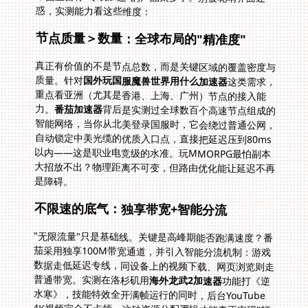
惑，实测能力看这些维度：
节点质量＞数量：全球布局的"精准度"
真正有价值的不是节点总数，而是关键区域的覆盖密度与
质量。针对
国外玩国服魔兽世界用什么加速器
这类需求，
重点看亚洲（尤其是香港、上海、广州）节点的接入能
力。
番茄加速器
背后是实测过全球数百个高速节点组成的
智能网络，当你从北美登录国服时，它会绕过普通公网，
自动锁定中美光缆的优质入口点，直接把延迟压到80ms
以内——这是职业电竞级的水准。玩MMORPG最怕副本
大招放不出？物理距离不可变，但路由优化能让延迟不再
是障碍。
不限速的底气：独享带宽+智能分流
"无限流量"只是基础线。关键是高峰期能否跑满速度？番
茄采用独享100M带宽通道，并引入智能分流机制：游戏
数据走低延迟专线，同设备上的视频下载、网页浏览则走
普通带宽。实测在洛杉矶用
海外龙武2加速器
功能打《逆
水寒》，技能特效全开满帧运行的同时，后台YouTube
4K视频完全不卡顿。这种资源分配逻辑才能真正实现"打