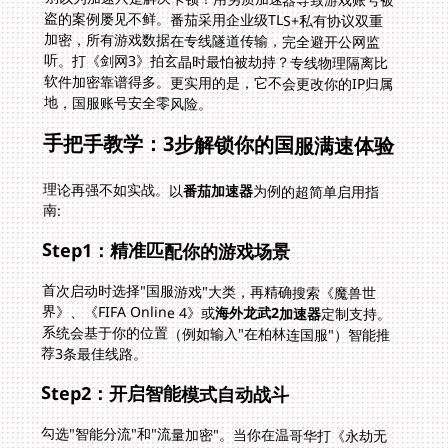
地，国服账号安全零风险。
手把手教学：3步解锁你的国服满速体验
理论再强不如实战。以
番茄加速器
为例的超简单启用指
南:
Step1：精准匹配你的游戏场景
首次启动时选择"国服游戏"大类，再精确搜索《魔兽世
界》、《FIFA Online 4》或
海外龙武2加速器
定制支持。
系统会基于你的位置（例如输入"在柏林连国服"）智能推
荐3条最佳线路。
Step2：开启智能模式自动战斗
勾选"智能分流"和"流量加密"。当你在温哥华打《永劫无
间》时，它会自动识别UE4引擎数据包优先传输；而同时
进行的微信语音则走优化通道，彻底告别队友听你电流麦