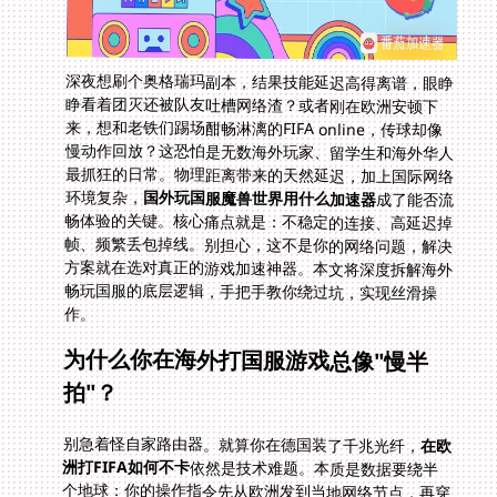
深夜想刷个奥格瑞玛副本，结果技能延迟高得离谱，眼睁
睁看着团灭还被队友吐槽网络渣？或者刚在欧洲安顿下
来，想和老铁们踢场酣畅淋漓的FIFA online，传球却像
慢动作回放？这恐怕是无数海外玩家、留学生和海外华人
最抓狂的日常。物理距离带来的天然延迟，加上国际网络
环境复杂，
国外玩国服魔兽世界用什么加速器
成了能否流
畅体验的关键。核心痛点就是：不稳定的连接、高延迟掉
帧、频繁丢包掉线。别担心，这不是你的网络问题，解决
方案就在选对真正的游戏加速神器。本文将深度拆解海外
畅玩国服的底层逻辑，手把手教你绕过坑，实现丝滑操
作。
为什么你在海外打国服游戏总像"慢半
拍"？
别急着怪自家路由器。就算你在德国装了千兆光纤，
在欧
洲打FIFA如何不卡
依然是技术难题。本质是数据要绕半
个地球：你的操作指令先从欧洲发到当地网络节点，再穿
越拥挤的国际主干网，最后抵达国内服务器。物理距离不
可变，但路由路径的效率和稳定性是加速器的核心战场。
普通VPN只会把数据粗暴"扔"回国，而专业游戏加速器通
过智能算法在全球节点间动态选路，避免高峰拥堵，如同