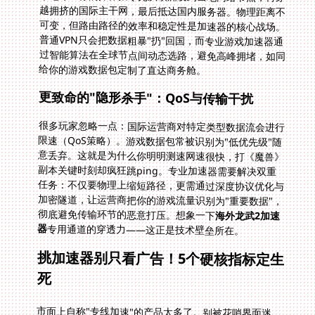
给你的游戏数据包定制了直达商务舱。
更致命的"隐形杀手"：QoS与传输干扰
很多玩家忽略一点：国际运营商对特定类型数据流会进行
限速（QoS策略）。游戏数据包常被识别为"低优先级"随
意丢弃。这就是为什么你明明测速网速很快，打《魔兽》
副本关键时刻却疯狂跳ping。专业加速器需要解决双重
任务：不仅要物理上缩短路径，更需通过深度协议优化与
加密隧道，让运营商把你的游戏流量识别为"重要数据"，
彻底避免传输环节的恶意打压。想象一下
海外龙武2加速
器
专用通道的穿透力——这正是技术壁垒所在。
挑加速器别只看广告！5个硬核指标定生
死
市面上自称"专线加速"的产品太多了。别被花哨界面迷