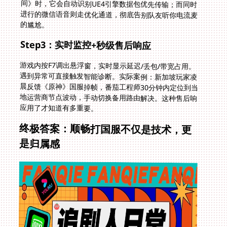
的尴尬。
Step3：实时监控+秒级售后响应
游戏内按F7调出悬浮窗，实时显示延迟/丢包/带宽占用。
遇到异常可直接触发智能诊断。实际案例：新加坡玩家凌
晨反馈《原神》国服掉帧，番茄工程师30分钟内定位到当
地运营商节点波动，手动切换备用路由解决。这种售后响
应用了才知道有多重要。
终极答案：顺畅打国服不仅是技术，更
是归属感