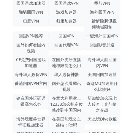
回国游戏加速器
回国游戏VPN
番茄VPN
翻墙回国VPN
游戏加速器
海外回国VPN
归雁VPN
归雁加速器
一键解除腾讯视
频地域限制
回国VPN推荐
回国VPN
一键海外回国VPN
国外如何看国内
回国代理VPN
回国影音加速
视频
CF免费回国游戏
在国外虎牙直播
海外华人翻回国
加速器
地域限制怎么用
内VPN
海外华人必备VPN
华人必备神器
美国回国加速器
番茄回国VPN官网
国外怎么看腾讯
奇迹MU加速用什
视频
么比较好
钢岚国外玩延迟
在意大利用掌上
新加坡怎么玩七
很高怎么办
12333怎么把定位
人传奇：光与暗
修改到中国国内
之交战
海外玩魔兽世界
在美国能玩公主
怎么玩Dive欧服
怀旧服加速器
连结：Re吗