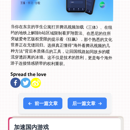
当你在东京的学生公寓打开腾讯视频加载《三体》、在纽
约的地铁上解除b站区域限制看罗翔普法、在悉尼的住所
突破爱奇艺版权受限的提示看《狂飙》，那个熟悉的文化
世界正在无缝回归。选择真正懂得"海外看腾讯视频的几
种方法"背后本质痛点的工具，让回国线路如同故乡的暖
流穿透距离的冰墙。这不仅是技术的胜利，更是每个海外
游子连接情感脐带的权利重获。
Spread the love
←
前一篇文章
后一篇文章
→
加速国内游戏