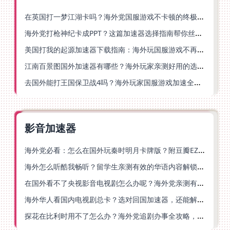
在英国打一梦江湖卡吗？海外党国服游戏不卡顿的终极解法
海外党打枪神纪卡成PPT？这篇加速器选择指南帮你丝滑上分
美国打我的起源加速器下载指南：海外玩国服游戏不再卡的终极方案
江南百景图国外加速器有哪些？海外玩家亲测好用的选择与避坑指南
去国外能打王国保卫战4吗？海外玩家国服游戏加速全攻略（附公主连结幻想江湖实测）
影音加速器
海外党必看：怎么在国外玩秦时明月卡牌版？附豆瓣EZCast地区限制破解法
海外怎么听酷我畅听？留学生亲测有效的华语内容解锁指南
在国外看不了央视影音电视剧怎么办呢？海外党亲测有效的回国加速方案
海外华人看国内电视剧总卡？选对回国加速器，还能解决菲律宾打不开反诈中心的问题
探花在比利时用不了怎么办？海外党追剧办事全攻略，选对加速器就够了