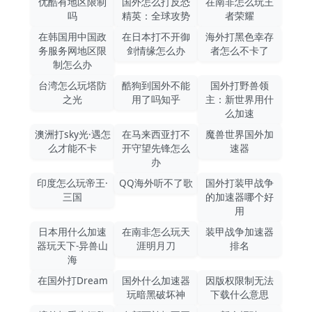
优酷有地区限制
国外怎么打反恐
在南非怎么玩王
吗
精英：全球攻势
者荣耀
在韩国用中国政
在日本打不开御
海外打黑色幸存
务服务网地区限
剑情缘怎么办
者怎么不卡了
制怎么办
台湾怎么玩塔防
酷狗到国外不能
国外打野兽领
之光
用了吗知乎
主：新世界用什
么加速
澳洲打sky光·遇怎
在马来西亚打不
魔兽世界国外加
么才能不卡
开守望先锋怎么
速器
办
印度怎么玩帝王·
QQ海外听不了歌
国外打装甲战争
三国
的加速器哪个好
用
日本用什么加速
在南非怎么玩天
装甲战争加速器
器玩天下-异兽山
涯明月刀
排名
海
在国外打Dream
国外什么加速器
因版权限制无法
玩暗黑破坏神
下载什么意思