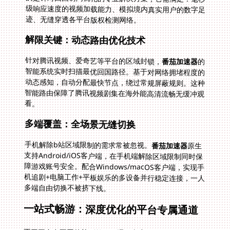
迹、无缝穿透各平台版权检测网络。
解限关键：动态路由优化技术
针对腾讯视频、爱奇艺等平台的区域封锁，
番茄加速器
的
智能系统实时扫描最优回国路径。基于对网络拥堵程度的
动态感知，自动分配最快节点，绕过常规屏蔽规则。这种
智能路由保障了腾讯视频剧集在海外能高清流畅无缓冲观
看。
多端覆盖：全场景无缝切换
手机解除b站区域限制的需求常被忽视。
番茄加速器
原生
支持Android/iOS客户端，在手机端解除区域限制同时保
障游戏账号安全。配合Windows/macOS客户端，实现手
机追剧+电脑工作+平板娱乐的多设备并行稳定连接，一人
多端自由切换不被挤下线。
一站式畅游：深度优化的平台专属通道