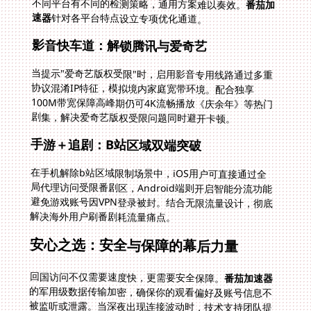
不同平台有不同的检测策略，通用方案难以奏效。
番茄加
速器
针对各平台特点设立专项优化通道。
影音快车道：解锁腾讯与爱奇艺
当提示"爱奇艺版权受限"时，启用影音专用线路通过多重
协议混淆IP特征，模拟境内家庭宽带环境。配合独享
100M带宽保障高峰期仍可4K流畅播放《庆余年》等热门
剧集，解决爱奇艺版权受限问题同时避开卡顿。
手游＋追剧：B站区域双端突破
在手机解除b站区域限制场景中，iOS用户可直接通过全
局代理访问受限番剧区，Android端则开启智能分流功能
避免游戏账号因VPN登录被封。结合无限流量设计，彻底
解决海外用户刷番剧耗流量痛点。
安心之选：安全与保障的幕后力量
回国访问不仅需要速度快，更需要安全保障。
番茄加速器
的军用级数据传输加密，确保你的观看偏好及账号信息不
被监听或泄露。当深夜出现连接波动时，技术支持团队提