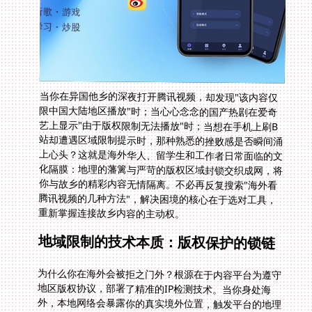
当你在异国他乡的深夜打开腾讯视频，却发现"该内容仅
限中国大陆地区播放"时；当心心念念的国产热剧在爱奇
艺上显示"由于版权限制无法播放"时；当想在手机上刷B
站却遭遇区域限制提示时，那种熟悉的挫败感是否瞬间涌
上心头？这就是海外华人、留学生和工作者日常面临的文
化隔膜：地理的藩篱与严苛的版权区域封锁交织成网，将
你与故乡的精彩内容无情隔离。不必再反复搜索"海外看
腾讯视频的几种方法"，解决困境的核心在于选对工具，
重新掌握连接故乡内容的主动权。
地域限制的技术本质：版权保护的锁链
为什么你在海外会被拒之门外？根源在于内容平台为遵守
地区版权协议，部署了精准的IP检测技术。当你身处海
外，本地网络会暴露你的真实境外位置，触发平台的地理
围栏。传统的VPN因其透明度和稳定性不足，极易被平台
识别屏蔽。而真正有效的回国访问工具，需要深度优化网