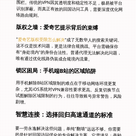
络路由规则。
版权之墙：爱奇艺提示背后的束缚
"
爱奇艺版权受限怎么解决
"成了无数华人的搜索关键词。
这不仅是技术问题，更是法律合规挑战。平台需确保你
有"身处境内"的身份合法性。普通代理无法解决此问题，
唯有通过优化线路伪装成合规境内流量。
锁区困局：手机端B站的区域陷阱
用手机解除B站区域限制的难点在于移动网络环境更复
杂，尤其iOS系统对VPN兼容性要求更高。反复切换节点
试图解除区域限制的行为，往往导致账号异常警告，风险
剧增。
智慧连接：选择回归高速通道的标准
要一劳永逸解决这些问题，单纯"翻墙"远远不够。你需要
的是针对回国访问优化的专业解决方案，它需满足：毫秒
级响应速度的视频加载能力、模拟境内真实用户的数字足