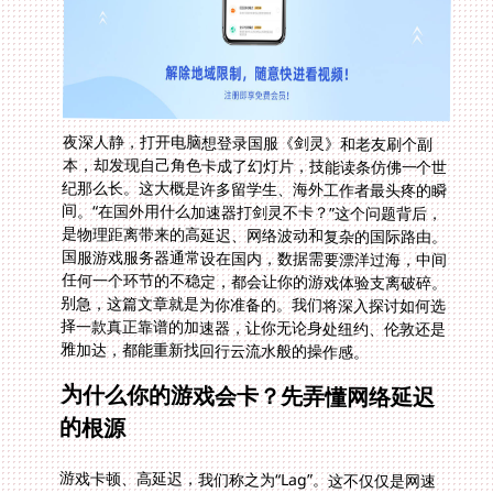
夜深人静，打开电脑想登录国服《剑灵》和老友刷个副
本，却发现自己角色卡成了幻灯片，技能读条仿佛一个世
纪那么长。这大概是许多留学生、海外工作者最头疼的瞬
间。“在国外用什么加速器打剑灵不卡？”这个问题背后，
是物理距离带来的高延迟、网络波动和复杂的国际路由。
国服游戏服务器通常设在国内，数据需要漂洋过海，中间
任何一个环节的不稳定，都会让你的游戏体验支离破碎。
别急，这篇文章就是为你准备的。我们将深入探讨如何选
择一款真正靠谱的加速器，让你无论身处纽约、伦敦还是
雅加达，都能重新找回行云流水般的操作感。
为什么你的游戏会卡？先弄懂网络延迟
的根源
游戏卡顿、高延迟，我们称之为“Lag”。这不仅仅是网速
快慢的问题。你家的宽带可能高达几百兆，但玩国服游戏
依然卡顿。核心原因在于数据包需要经过漫长而拥挤的国
际网络路由，就像高峰期堵在高速上的车队。每一次技能
释放、每一个走位指令，都要经历这条充满不确定性的长
途跋涉。普通的VPN或代理服务往往没有针对游戏数据进
行优化，线路混杂，稳定性极差。因此，你需要的是一个
专门为游戏加速设计的工具，它能够为你建立一条从你所