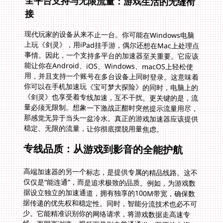
全平台支持与无限流量：游戏生活的无缝衔
接
现代玩家的设备从来不止一台。你可能在Windows电脑
上玩《剑灵》，用iPad挂手游，偶尔还想在Mac上处理点
事情。因此，一个支持多平台的加速器至关重要。它应该
能让你在Android、iOS、Windows、macOS上轻松使
用，并且支持一个账号在多台设备上同时登录。这意味着
你可以在手机加速玩《宝可梦大探险》的同时，电脑上的
《剑灵》也享受着专线加速，互不干扰。更关键的是，流
量必须无限制。想象一下激战正酣时突然提示流量用尽，
那感觉无异于当头一盆冷水。真正的游戏加速器应该提供
稳定、无限的流量，让你彻底摆脱用量焦虑。
专线品质：从游戏到影音的全能护航
高端加速器的另一个标志，是提供专属的精品线路。这不
仅仅是“能连通”，而是追求极致的品质。例如，为游戏数
据设立独立的加速通道，拥有独享的100M带宽，确保数
据传递的优先权和稳定性。同时，智能分流技术也必不可
少。它能精准识别你的网络请求，将游戏数据走高速专
线，而网页浏览、视频下载则走普通通道，互不抢占资
源。这对于那些想在国外打宝可梦大探险流畅不丢包，同
时又想无缝追国内最新剧集的用户来说，是完美的解决方
案。一条线路，既能满足你征战游戏世界的需求，也能带