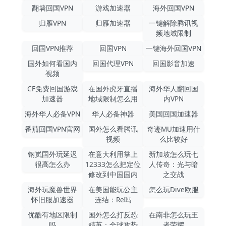
翻墙回国VPN
游戏加速器
海外回国VPN
归雁VPN
归雁加速器
一键解除腾讯视
频地域限制
回国VPN推荐
回国VPN
一键海外回国VPN
国外如何看国内
回国代理VPN
回国影音加速
视频
CF免费回国游戏
在国外虎牙直播
海外华人翻回国
加速器
地域限制怎么用
内VPN
海外华人必备VPN
华人必备神器
美国回国加速器
番茄回国VPN官网
国外怎么看腾讯
奇迹MU加速用什
视频
么比较好
钢岚国外玩延迟
在意大利用掌上
新加坡怎么玩七
很高怎么办
12333怎么把定位
人传奇：光与暗
修改到中国国内
之交战
海外玩魔兽世界
在美国能玩公主
怎么玩Dive欧服
怀旧服加速器
连结：Re吗
优酷有地区限制
国外怎么打反恐
在南非怎么玩王
吗
精英：全球攻势
者荣耀