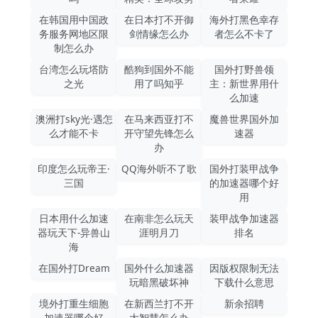
在韩国用中国政
在日本打不开御
海外打黑色幸存
务服务网地区限
剑情缘怎么办
者怎么不卡了
制怎么办
台湾怎么玩塔防
酷狗到国外不能
国外打野兽领
之光
用了吗知乎
主：新世界用什
么加速
澳洲打sky光·遇怎
在马来西亚打不
魔兽世界国外加
么才能不卡
开守望先锋怎么
速器
办
印度怎么玩帝王·
QQ海外听不了歌
国外打装甲战争
三国
的加速器哪个好
用
日本用什么加速
在南非怎么玩天
装甲战争加速器
器玩天下-异兽山
涯明月刀
排名
海
在国外打Dream
国外什么加速器
因版权限制无法
玩暗黑破坏神
下载什么意思
境外打重生细胞
在新西兰打不开
新余招聘
加速器哪个好
大智慧怎么办