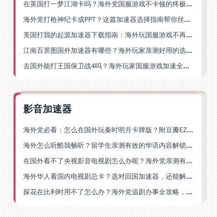
在英国打一梦江湖卡吗？海外党国服游戏不卡顿的终极解法
海外党打枪神纪卡成PPT？这篇加速器选择指南帮你丝滑上分
美国打我的起源加速器下载指南：海外玩国服游戏不再卡的终极方案
江南百景图国外加速器有哪些？海外玩家亲测好用的选择与避坑指南
去国外能打王国保卫战4吗？海外玩家国服游戏加速全攻略（附公主连结幻想江湖实测）
影音加速器
海外党必看：怎么在国外玩秦时明月卡牌版？附豆瓣EZCast地区限制破解法
海外怎么听酷我畅听？留学生亲测有效的华语内容解锁指南
在国外看不了央视影音电视剧怎么办呢？海外党亲测有效的回国加速方案
海外华人看国内电视剧总卡？选对回国加速器，还能解决菲律宾打不开反诈中心的问题
探花在比利时用不了怎么办？海外党追剧办事全攻略，选对加速器就够了