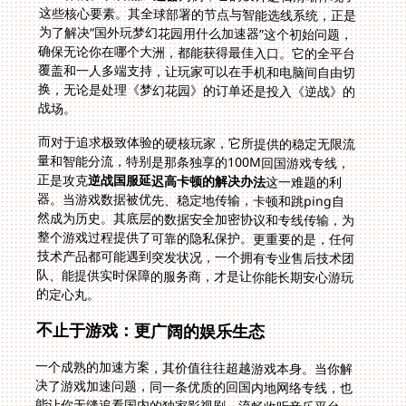
战场。
而对于追求极致体验的硬核玩家，它所提供的稳定无限流
量和智能分流，特别是那条独享的100M回国游戏专线，
正是攻克
逆战国服延迟高卡顿的解决办法
这一难题的利
器。当游戏数据被优先、稳定地传输，卡顿和跳ping自
然成为历史。其底层的数据安全加密协议和专线传输，为
整个游戏过程提供了可靠的隐私保护。更重要的是，任何
技术产品都可能遇到突发状况，一个拥有专业售后技术团
队、能提供实时保障的服务商，才是让你能长期安心游玩
的定心丸。
不止于游戏：更广阔的娱乐生态
一个成熟的加速方案，其价值往往超越游戏本身。当你解
决了游戏加速问题，同一条优质的回国内地网络专线，也
能让你无缝追看国内的独家影视剧、流畅收听音乐平台。
这实际上是为你的整个海外中文数字娱乐生活提供了基础
支持。就像近期韩国网禅公司在G-Star游戏展力推的《龙
剑》和《Terbis》，优秀的网络体验同样是全球玩家期待