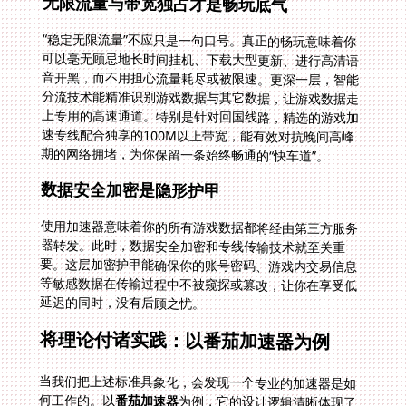
无限流量与带宽独占才是畅玩底气
“稳定无限流量”不应只是一句口号。真正的畅玩意味着你
可以毫无顾忌地长时间挂机、下载大型更新、进行高清语
音开黑，而不用担心流量耗尽或被限速。更深一层，智能
分流技术能精准识别游戏数据与其它数据，让游戏数据走
上专用的高速通道。特别是针对回国线路，精选的游戏加
速专线配合独享的100M以上带宽，能有效对抗晚间高峰
期的网络拥堵，为你保留一条始终畅通的“快车道”。
数据安全加密是隐形护甲
使用加速器意味着你的所有游戏数据都将经由第三方服务
器转发。此时，数据安全加密和专线传输技术就至关重
要。这层加密护甲能确保你的账号密码、游戏内交易信息
等敏感数据在传输过程中不被窥探或篡改，让你在享受低
延迟的同时，没有后顾之忧。
将理论付诸实践：以番茄加速器为例
当我们把上述标准具象化，会发现一个专业的加速器是如
何工作的。以
番茄加速器
为例，它的设计逻辑清晰体现了
这些核心要素。其全球部署的节点与智能选线系统，正是
为了解决“国外玩梦幻花园用什么加速器”这个初始问题，
确保无论你在哪个大洲，都能获得最佳入口。它的全平台
覆盖和一人多端支持，让玩家可以在手机和电脑间自由切
换，无论是处理《梦幻花园》的订单还是投入《逆战》的