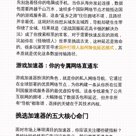
先别急着怪你的电脑或手机。当你从海外发起连接，数据
包需要跨越千山万水，途经多个国际网络节点才能抵达国
内的游戏服务器。这条“返乡之路”往往拥堵不堪，且路径
并非最优。这就好比你想从城东去城西，导航却硬生生带
你绕了全城。结果就是《逆战国服延迟高卡顿的解决办
法》成了你搜索框里的常客。对于需要快速反应的游戏，
比如你在《怪物猎人》世界里挑战古龙，这种延迟是致命
的。很多玩家苦苦寻求
国外打猎人如何降低延迟模式
，其
本质就是优化这条数据传输路径。
游戏加速器：你的专属网络直通车
游戏加速器扮演的角色，就是你的私人网络导航。它通过
在全球部署的优质网络节点，为你构建一条从你所在位置
到国服游戏服务器的最优虚拟专线。这条专线避免了公共
互联网的拥堵，大幅降低了数据丢包和延迟。但并非所
有“导航”都靠谱，选择的关键在于其技术内核。
挑选加速器的五大核心命门
面对市场上琳琅满目的加速器，你应该关注哪些硬指标？