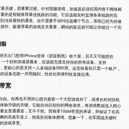
置要关键，质量要过硬。针对国服游戏，加速器必须在国内骨干网络枢
重要的是智能推荐最优线路的功能。它应该能实时监测各条线路的负
配到当前最快的通道。你不需要手动纠结选哪个节点，系统已经为你做
时操作、躲避弹幕的游戏至关重要，瞬间的延迟就可能让你错过一个完
割裂
，明天出门想用iPhone登录《碧蓝航线》收个菜，后天又可能想在
版本。一个好的加速器服务，应该能无缝支持你的所有设备。支持
台是基础，更贴心的是支持一人多端设备同时用。这意味着你只需一个账户，
友的设备也能一并照顾到，性价比和便利性直接拉满。
带宽
的自由。你再也不用担心因为更新一个大型游戏补丁，或者长时间挂机
体验升级的关键。它能自动识别你的网络请求，将游戏数据送入精心
量走普通通道，互不干扰。而独享100M带宽的承诺，则保证了在高
车辆的高速车道上，彻底告别集体拥堵。想象一下，在军团战关键时
的游戏享受。