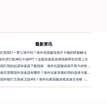
最新资讯
在英国打一梦江湖卡吗？海外党国服游戏不卡顿的终极解法
海外党打枪神纪卡成PPT？这篇加速器选择指南帮你丝滑上分
美国打我的起源加速器下载指南：海外玩国服游戏不再卡的终极方案
江南百景图国外加速器有哪些？海外玩家亲测好用的选择与避坑指南
去国外能打王国保卫战4吗？海外玩家国服游戏加速全攻略（附公主连结幻想江湖实测）