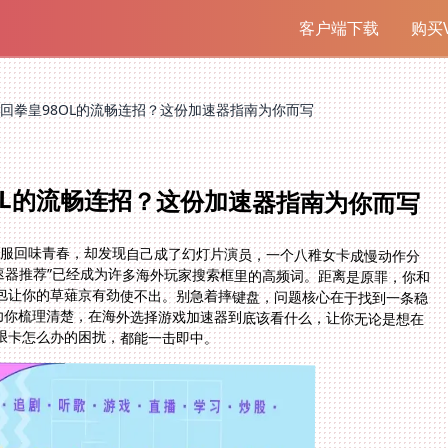
客户端下载
购买V
回拳皇98OL的流畅连招？这份加速器指南为你而写
OL的流畅连招？这份加速器指南为你而写
国服回味青春，却发现自己成了幻灯片演员，一个八稚女卡成慢动作分
加速器推荐”已经成为许多海外玩家搜索框里的高频词。距离是原罪，你和
包让你的草薙京有劲使不出。别急着摔键盘，问题核心在于找到一条稳
为你梳理清楚，在海外选择游戏加速器到底该看什么，让你无论是想在
很卡怎么办的困扰，都能一击即中。