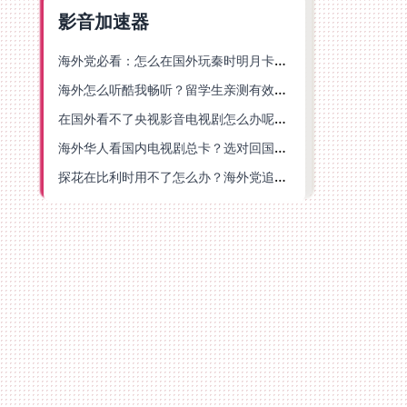
影音加速器
海外党必看：怎么在国外玩秦时明月卡牌版？附豆瓣EZCast地区限制破解法
海外怎么听酷我畅听？留学生亲测有效的华语内容解锁指南
在国外看不了央视影音电视剧怎么办呢？海外党亲测有效的回国加速方案
海外华人看国内电视剧总卡？选对回国加速器，还能解决菲律宾打不开反诈中心的问题
探花在比利时用不了怎么办？海外党追剧办事全攻略，选对加速器就够了