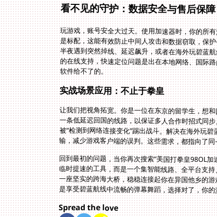
看不见的守护：数据安全与售后保障
玩游戏，账号安全大过天。使用加速器时，你的所有
是标配，这能有效防止中间人攻击和数据窃取，保护
半夜遇到突然掉线、延迟飙升，或者在海外玩碧蓝航
的在线支持，快速定位问题是出在本地网络、国际路
软件给不了的。
实战场景应用：不止于拳皇
让我们把视角拓宽。你是一位在东京的留学生，想和
一条低延迟回国的线路，以保证多人合作时招式同步
被“检测到网络连接变化”踢出战斗。解决在海外玩碧
输，减少游戏客户端的误判。这些需求，都指向了同
回到最初的问题，当你再次搜索“美国打拳皇98OL
临时提速的工具，而是一个集智能线路、全平台支持
一座坚实的跨海大桥，稳稳连接起你在异国他乡的游
是享受碧蓝航线中流畅的弹幕舞蹈，选择对了，你的
Spread the love