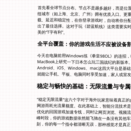
首先看全球节点分布。节点不是越多越好，而是位
纽城市（如上海、北京、广州）拥有优质入口。更
载、延迟和稳定性，在你登录游戏时，自动将你分
出了最佳选择。这对于玩《碧蓝航线》这类需要实
美的“T字有利”。
全平台覆盖：你的游戏生活不应被设备
今天在电脑前用Windows练《拳皇98OL》的连招
MacBook上研究一下日本怎么玩三国战纪的新
Android、iOS、Windows、mac这四大平
就能让手机、平板、电脑同时享受加速，家人或室
稳定与畅快的基础：无限流量与专属
“稳定无限流量”这六个字对于海外玩家意味着真正
网游而耗光流量额度。在此基础上，智能分流技术是
优化的回国游戏加速专线，同时让网页浏览、视频流
峰时段，你的游戏数据依然能飞驰在一条没有其他
刻，你的每一个指令都清晰无误，那种感觉才是真正