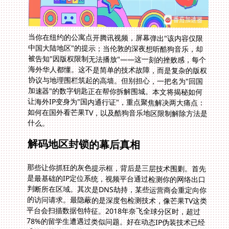
当你在纽约的公寓点开腾讯视频，屏幕弹出"该内容仅限
中国大陆地区"的提示；当伦敦的深夜想听酷狗音乐，却
被告知"因版权限制无法播放"——这一刻的挫败感，每个
海外华人都懂。这不是简单的技术故障，而是复杂的版权
协议与地理围栏筑起的高墙。但别担心，一把名为"回国
加速器"的数字钥匙正在帮你拆解围城。本文将揭秘如何
让海外IP变身为"国内通行证"，重点聚焦解决两大痛点：
如何在国外看芒果TV，以及酷狗音乐地区限制解除方法是
什么。
解码地区封锁的幕后真相
那些让你抓狂的灰色提示框，背后是三层技术围剿。首先
是最基础的IP定位系统，视频平台通过检测你的网络出口
判断所在区域。其次是DNS劫持，某些运营商会重定向你
的访问请求。最隐蔽的是深度包检测技术，像芒果TV这类
平台会扫描数据包特征。2018年奈飞全球分区时，超过
78%的留学生遭遇过类似问题。好在动态IP伪装技术已经
成熟，关键在于找到能持续更新对抗策略的工具。最近有
位墨尔本的朋友通过切换多个节点，成功解除了对《浪