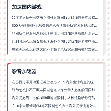
加速国内游戏
印度怎么玩全民突击？海外玩家国服游戏加速器终极指南（附原神延迟优化+精灵之境加速器选择）
300大作战国外无法登陆怎么办？海外玩家国服畅玩终极指南（附实测推荐）
非洲玩蛋仔派对总掉线？别慌，用对加速器就能丝滑开跑！
比利时怎么玩倩女幽魂？海外党国服游戏加速避坑指南（附实测推荐）
在欧洲怎么玩穿越火线不卡顿？老玩家亲测有效的加速器选择指南
影音加速器
在巴西打不开海通证券怎么办？3个海外生活痛点的统一解决方案
缅甸怎么打不开顺丰同城急送？海外华人必备的回国加速指南（附B站会员游戏解决方案）
海外党必看：破解Bilibili地域限制，轻松追剧听歌还能流畅理财的实用指南
在加拿大用蜻蜓FM地区限制怎么办？海外党亲测有效的回国加速方案