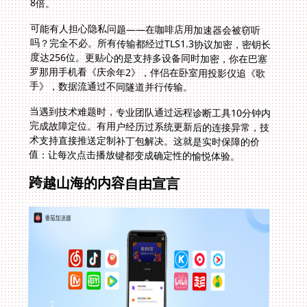
8倍。
可能有人担心隐私问题——在咖啡店用加速器会被窃听
吗？完全不必。所有传输都经过TLS1.3协议加密，密钥长
度达256位。更贴心的是支持多设备同时加密，你在巴塞
罗那用手机看《庆余年2》，伴侣在卧室用投影仪追《歌
手》，数据流通过不同隧道并行传输。
当遇到技术难题时，专业团队通过远程诊断工具10分钟内
完成故障定位。有用户经历过系统更新后的连接异常，技
术支持直接推送定制补丁包解决。这就是实时保障的价
值：让每次点击播放键都变成确定性的愉悦体验。
跨越山海的内容自由宣言