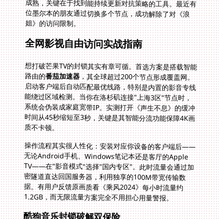
姐》的访问限制。
全网影视自由访问实战指南
想打破芒果TV的封锁其实有章可循。首选方案是搭载智能
路由的
番茄加速器
，其全球超过200个节点形成覆盖网。
启动客户端后自动匹配最优线路，特别是内置的影音专线
能绕过区域检测。当你在洛杉矶连接"上海3区"节点时，
系统会伪装成家庭宽带IP。实测打开《声生不息》的缓冲
时间从45秒缩短至3秒，关键是其智能分流功能保障4K画
质不卡顿。
操作流程其实很人性化：安装对应你设备的客户端后——
无论Android手机、Windows笔记本还是客厅的Apple
TV——在"影音模式"选择"国内专区"。此时流量会通过加
密隧道直达回国服务器，利用独享的100M带宽传输数
据。有用户反馈原画质看《乘风2024》每小时流量约
1.2GB，而无限流量方案完全不用担心用量警报。
酷狗音乐封锁破解双保险