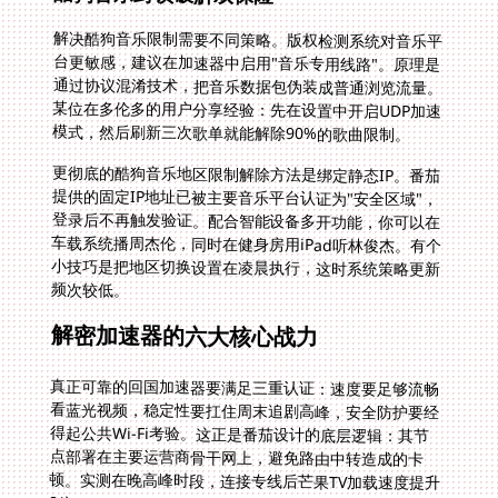
解决酷狗音乐限制需要不同策略。版权检测系统对音乐平
台更敏感，建议在加速器中启用"音乐专用线路"。原理是
通过协议混淆技术，把音乐数据包伪装成普通浏览流量。
某位在多伦多的用户分享经验：先在设置中开启UDP加速
模式，然后刷新三次歌单就能解除90%的歌曲限制。
更彻底的酷狗音乐地区限制解除方法是绑定静态IP。番茄
提供的固定IP地址已被主要音乐平台认证为"安全区域"，
登录后不再触发验证。配合智能设备多开功能，你可以在
车载系统播周杰伦，同时在健身房用iPad听林俊杰。有个
小技巧是把地区切换设置在凌晨执行，这时系统策略更新
频次较低。
解密加速器的六大核心战力
真正可靠的回国加速器要满足三重认证：速度要足够流畅
看蓝光视频，稳定性要扛住周末追剧高峰，安全防护要经
得起公共Wi-Fi考验。这正是番茄设计的底层逻辑：其节
点部署在主要运营商骨干网上，避免路由中转造成的卡
顿。实测在晚高峰时段，连接专线后芒果TV加载速度提升