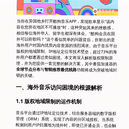
当你在异国他乡打开酷狗音乐APP，发现歌单显示"该内
容在您所在地区不可播放"时，这种突如其来的挫败感，
相信每位海外华人、留学生都深有体会。"酷狗会员在国
外可以听歌吗？"这个看似简单的问题背后，折射出的是
海外用户对国内优质内容资源的强烈渴求。由于音乐平台
版权的地域限制、IP地址定位等技术壁垒，超过73%的海
外用户都遭遇过类似困境。本文将深入解析版权限制原
理，并为您提供一套完整的解决方案，其中番茄加速器的
全球节点分布
与
智能推荐最优线路
功能将成为突破地域封
锁的关键。
一、海外音乐访问困境的根源解析
1.1 版权地域限制的运作机制
音乐平台通过IP地址定位技术，结合服务器端的数字版权
管理（DRM）系统，实现了内容的分区域授权。当系统
检测到用户IP归属地为境外时，即使已开通会员，也会触
发地域限制协议。以酷狗音乐为例，其曲库中87%的独家