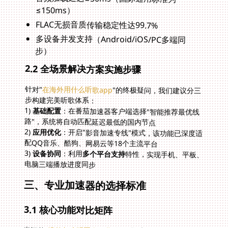
≤150ms）
FLAC无损音质传输稳定性达99.7%
多设备并发支持（Android/iOS/PC多端同
步）
2.2 全场景解决方案实施步骤
针对"
在海外用什么听歌app
"的终极疑问，我们建议分三
步构建完美听歌体系：
1)
基础配置
：在番茄加速器客户端选择"智能推荐最优线
路"，系统将自动匹配延迟最低的国内节点
2)
应用优化
：开启"影音加速专线"模式，该功能已深度适
配QQ音乐、酷狗、网易云等18个主流平台
3)
设备协同
：利用
多个平台支持
特性，实现手机、平板、
电脑三端播放进度同步
三、专业加速器的选择标准
3.1 核心功能对比矩阵