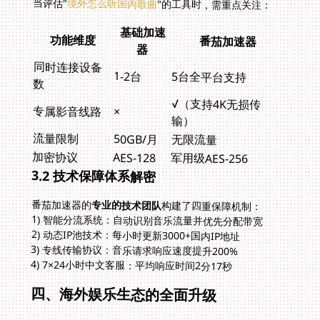
当评估"
境外怎么听国内歌曲
"的工具时，需重点关注：
基础加速
功能维度
番茄加速器
器
同时连接设备
1-2台
5台全平台支持
数
√（支持4K无损传
专属影音线路
×
输）
流量限制
50GB/月
无限流量
加密协议
AES-128
军用级AES-256
3.2 技术保障体系解密
番茄加速器的
专业的技术团队
构建了四重保障机制：
1) 智能分流系统：自动识别音乐流量并优先分配带宽
2) 动态IP池技术：每小时更新3000+国内IP地址
3) 专线传输协议：音乐请求响应速度提升200%
4) 7×24小时中文客服：平均响应时间2分17秒
四、海外娱乐生态的全面升级