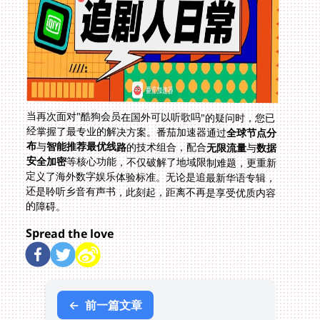
当再次面对"酷狗会员在国外可以听歌吗"的疑问时，您已
经掌握了最专业的解决方案。番茄加速器通过
全球节点分
布
与
智能推荐最优线路
的技术组合，配合
无限流量
与
数据
安全加密
等核心功能，不仅破解了地域限制难题，更重新
定义了海外数字娱乐体验标准。无论是追最新华语专辑，
还是聆听乡音有声书，此刻起，距离不再是享受优质内容
的障碍。
Spread the love
←
前一篇文章