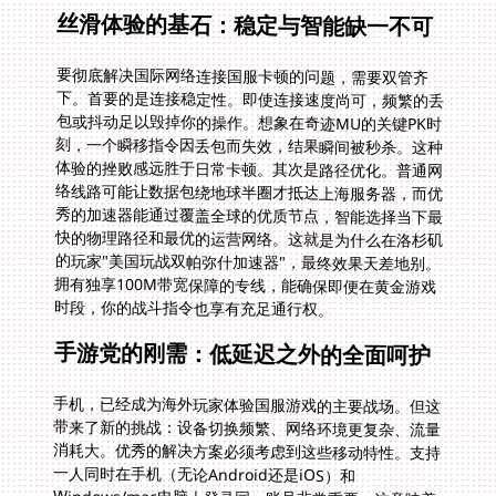
丝滑体验的基石：稳定与智能缺一不可
要彻底解决国际网络连接国服卡顿的问题，需要双管齐
下。首要的是连接稳定性。即使连接速度尚可，频繁的丢
包或抖动足以毁掉你的操作。想象在奇迹MU的关键PK时
刻，一个瞬移指令因丢包而失效，结果瞬间被秒杀。这种
体验的挫败感远胜于日常卡顿。其次是路径优化。普通网
络线路可能让数据包绕地球半圈才抵达上海服务器，而优
秀的加速器能通过覆盖全球的优质节点，智能选择当下最
快的物理路径和最优的运营网络。这就是为什么在洛杉矶
的玩家"美国玩战双帕弥什加速器"，最终效果天差地别。
拥有独享100M带宽保障的专线，能确保即便在黄金游戏
时段，你的战斗指令也享有充足通行权。
手游党的刚需：低延迟之外的全面呵护
手机，已经成为海外玩家体验国服游戏的主要战场。但这
带来了新的挑战：设备切换频繁、网络环境更复杂、流量
消耗大。优秀的解决方案必须考虑到这些移动特性。支持
一人同时在手机（无论Android还是iOS）和
Windows/mac电脑上登录同一账号非常重要，这意味着
你在通勤地铁上用手机清日常任务，回到家可以无缝切到
电脑大屏进行高强度的副本开荒，进度不丢失。更重要的
是流量无忧。手游实时对战对数据流极其敏感，需要提供
真正稳定、高速且没有月流量限制的加速服务，避免你因
担心流量告罄而在关键时刻束手束脚。针对战双帕弥什这
类动作手游或MMO团战，确保指令瞬间响应是生死攸关