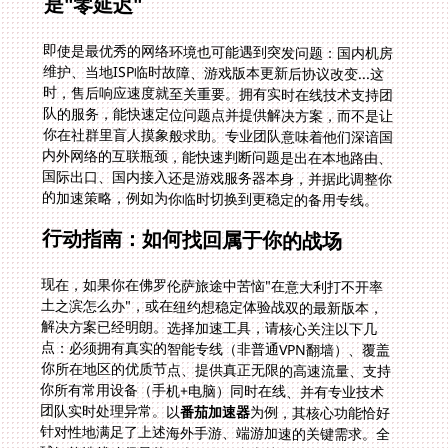
是"零延迟"
即使是最优秀的网络环境也可能遇到突发问题：国内机房
维护、当地ISP临时故障、游戏版本更新后协议改变...这
时，售后响应速度就至关重要。拥有实时在线技术支持团
队的服务，能快速定位问题点并提供解决方案，而不是让
你在社群里盲人摸象般求助。专业团队意味着他们深谙国
内外网络的互联瓶颈，能快速判断问题是出在本地路由、
国际出口、国内接入还是游戏服务器本身，并据此调整你
的加速策略，例如为你临时切换到更稳定的备用专线。
行动指南：如何找回属于你的战场
现在，如果你在佛罗伦萨旅途中苦恼"在意大利打不开率
土之滨怎么办"，或在纽约想稳定体验战双的最新版本，
解决方案已经明朗。选择加速工具，请核心关注以下几
点：必须拥有真实的智能专线（非普通VPN翻墙）、覆盖
你所在地区的优质节点、提供真正无限的高速流量、支持
你所有常用设备（手机+电脑）同时在线、并有专业技术
团队实时处理异常。以
番茄加速器
为例，其核心功能恰好
针对性地满足了上述海外手游、端游加速的关键需求。全
球智能选线确保最佳路由；全平台支持实现多端无缝切
换；稳定无限流量配合独享带宽应对高强度游戏所需；军