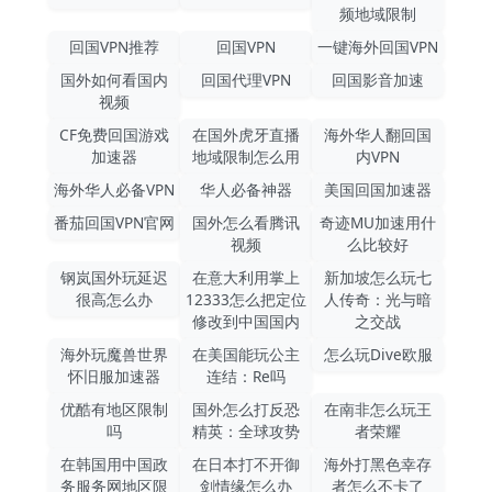
频地域限制
回国VPN推荐
回国VPN
一键海外回国VPN
国外如何看国内
回国代理VPN
回国影音加速
视频
CF免费回国游戏
在国外虎牙直播
海外华人翻回国
加速器
地域限制怎么用
内VPN
海外华人必备VPN
华人必备神器
美国回国加速器
番茄回国VPN官网
国外怎么看腾讯
奇迹MU加速用什
视频
么比较好
钢岚国外玩延迟
在意大利用掌上
新加坡怎么玩七
很高怎么办
12333怎么把定位
人传奇：光与暗
修改到中国国内
之交战
海外玩魔兽世界
在美国能玩公主
怎么玩Dive欧服
怀旧服加速器
连结：Re吗
优酷有地区限制
国外怎么打反恐
在南非怎么玩王
吗
精英：全球攻势
者荣耀
在韩国用中国政
在日本打不开御
海外打黑色幸存
务服务网地区限
剑情缘怎么办
者怎么不卡了