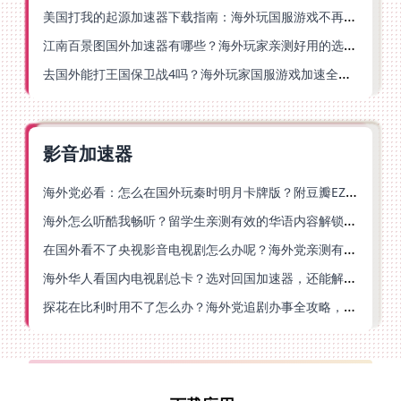
美国打我的起源加速器下载指南：海外玩国服游戏不再卡的终极方案
江南百景图国外加速器有哪些？海外玩家亲测好用的选择与避坑指南
去国外能打王国保卫战4吗？海外玩家国服游戏加速全攻略（附公主连结幻想江湖实测）
影音加速器
海外党必看：怎么在国外玩秦时明月卡牌版？附豆瓣EZCast地区限制破解法
海外怎么听酷我畅听？留学生亲测有效的华语内容解锁指南
在国外看不了央视影音电视剧怎么办呢？海外党亲测有效的回国加速方案
海外华人看国内电视剧总卡？选对回国加速器，还能解决菲律宾打不开反诈中心的问题
探花在比利时用不了怎么办？海外党追剧办事全攻略，选对加速器就够了