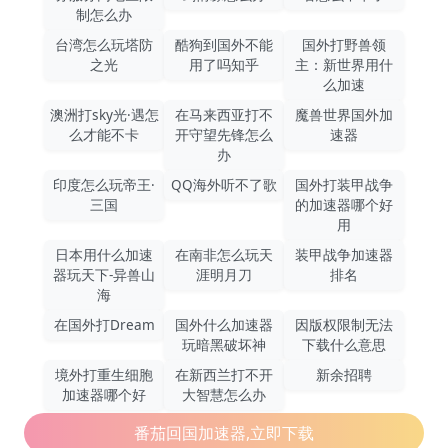
制怎么办
台湾怎么玩塔防
酷狗到国外不能
国外打野兽领
之光
用了吗知乎
主：新世界用什
么加速
澳洲打sky光·遇怎
在马来西亚打不
魔兽世界国外加
么才能不卡
开守望先锋怎么
速器
办
印度怎么玩帝王·
QQ海外听不了歌
国外打装甲战争
三国
的加速器哪个好
用
日本用什么加速
在南非怎么玩天
装甲战争加速器
器玩天下-异兽山
涯明月刀
排名
海
在国外打Dream
国外什么加速器
因版权限制无法
玩暗黑破坏神
下载什么意思
境外打重生细胞
在新西兰打不开
新余招聘
加速器哪个好
大智慧怎么办
番茄回国加速器,立即下载