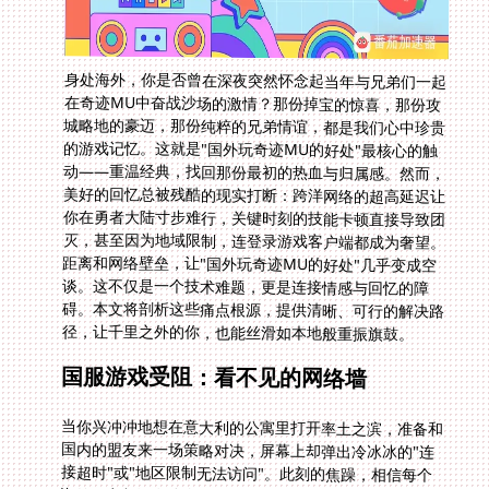
身处海外，你是否曾在深夜突然怀念起当年与兄弟们一起
在奇迹MU中奋战沙场的激情？那份掉宝的惊喜，那份攻
城略地的豪迈，那份纯粹的兄弟情谊，都是我们心中珍贵
的游戏记忆。这就是"国外玩奇迹MU的好处"最核心的触
动——重温经典，找回那份最初的热血与归属感。然而，
美好的回忆总被残酷的现实打断：跨洋网络的超高延迟让
你在勇者大陆寸步难行，关键时刻的技能卡顿直接导致团
灭，甚至因为地域限制，连登录游戏客户端都成为奢望。
距离和网络壁垒，让"国外玩奇迹MU的好处"几乎变成空
谈。这不仅是一个技术难题，更是连接情感与回忆的障
碍。本文将剖析这些痛点根源，提供清晰、可行的解决路
径，让千里之外的你，也能丝滑如本地般重振旗鼓。
国服游戏受阻：看不见的网络墙
当你兴冲冲地想在意大利的公寓里打开率土之滨，准备和
国内的盟友来一场策略对决，屏幕上却弹出冷冰冰的"连
接超时"或"地区限制无法访问"。此刻的焦躁，相信每个
海外玩家都深有体会。游戏服务器普遍部署在国内骨干网
节点，物理距离就决定了数据必须经历漫长旅途。而更棘
手的是，许多热门国服手游和端游，如战双帕弥什、率土
之滨等，都设置了严格的IP地域锁。普通国际宽带在穿越
复杂多变的国际路由节点时，数据绕行、高峰时段拥堵几
乎是家常便饭。这就引出了核心困扰：在美国玩战双帕弥
什加速器选择是否靠谱，在意大利打不开率土之滨怎么