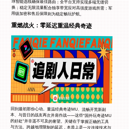
用级加密和售后保障则为稳定畅玩护航。
重燃战火：零延迟重温经典奇迹
回到最初那份心动。重温经典奇迹MU、流畅开荒新副
本、与昔日的战友再次并肩作战——这些"国外玩奇迹MU
的好处"并非遥不可及的奢望。关键在于掌握正确的工具
与方法。跨越地理限制的延迟，本质上是一次连接技术与
情感体验的升级。无论是深夜在美国公寓挑战战双帕弥什
的高难战区，还是在罗马的咖啡馆里指挥一场《率土之
滨》的史诗战役，一条高效、稳定、安全的网络专线，就
如同为你搭建起的数字时光机。它消除的不仅是毫秒级的
延迟，更抹平了距离带来的隔阂，让你无论身处地球哪个
角落，都能丝滑融入熟悉又热血的国服战场，让那份久违