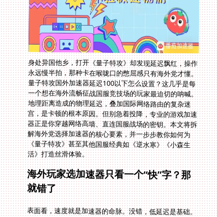
身处异国他乡，打开《量子特攻》却发现延迟飘红，操作
永远慢半拍，那种卡在喉咙口的憋屈感只有海外党才懂。
量子特攻国外加速器延迟100以下怎么设置？这几乎是每
一个想在海外流畅征战国服竞技场的玩家最迫切的呐喊。
地理距离造成的物理延迟，叠加国际网络路由的复杂迷
宫，是卡顿的根本原因。但别急着投降，专业的游戏加速
器正是你穿越网络高墙、直连国服战场的密钥。本文将拆
解海外党选择加速器的核心要素，并一步步教你如何为
《量子特攻》甚至其他国服经典如《逆水寒》《小森生
活》打造丝滑体验。
海外玩家选加速器只看一个“快”字？那
就错了
表面看，速度就是加速器的命脉。没错，低延迟是基础。
但它背后牵扯的是一整个系统的支撑，选错工具，可能让
你在欧洲打逆水寒时狂拍键盘，或者在深夜农场收菜时功
亏一篑。真正靠谱的跨境游戏加速方案，得经得起四个灵
魂拷问：节点够不够多、够不够近？能不能跨平台随时
玩？是不是真稳定不限速？有没有“售后”兜底？ 毕竟你需
要的不是偶尔灵光的“安慰剂”，而是能持续稳定支撑你和