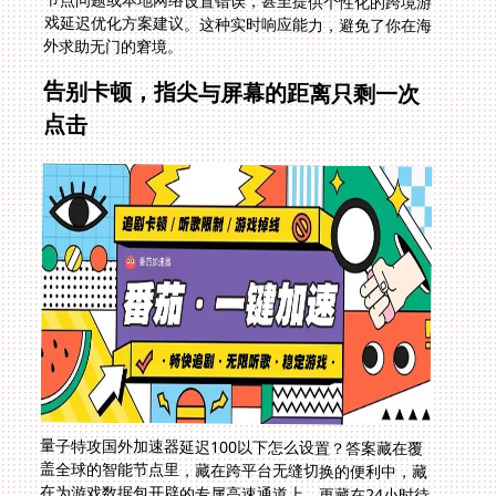
外求助无门的窘境。
告别卡顿，指尖与屏幕的距离只剩一次
点击
量子特攻国外加速器延迟100以下怎么设置？答案藏在覆
盖全球的智能节点里，藏在跨平台无缝切换的便利中，藏
在为游戏数据包开辟的专属高速通道上，更藏在24小时待
命的技术支持背后。无论是欧洲的午后想沉浸于小森生活
的慢时光，还是北美深夜热血组队征战逆水寒的世界
BOSS，一套配置得当的专业加速方案都能将物理的遥远
压缩成指尖的响应。当延迟不再是那道鸿沟，国服战场依