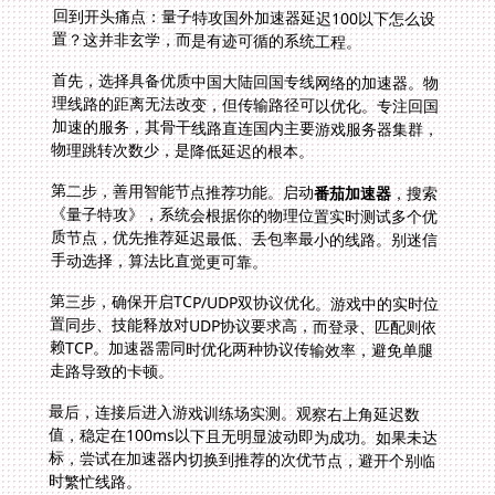
回到开头痛点：量子特攻国外加速器延迟100以下怎么设
置？这并非玄学，而是有迹可循的系统工程。
首先，选择具备优质中国大陆回国专线网络的加速器。物
理线路的距离无法改变，但传输路径可以优化。专注回国
加速的服务，其骨干线路直连国内主要游戏服务器集群，
物理跳转次数少，是降低延迟的根本。
第二步，善用智能节点推荐功能。启动
番茄加速器
，搜索
《量子特攻》，系统会根据你的物理位置实时测试多个优
质节点，优先推荐延迟最低、丢包率最小的线路。别迷信
手动选择，算法比直觉更可靠。
第三步，确保开启TCP/UDP双协议优化。游戏中的实时位
置同步、技能释放对UDP协议要求高，而登录、匹配则依
赖TCP。加速器需同时优化两种协议传输效率，避免单腿
走路导致的卡顿。
最后，连接后进入游戏训练场实测。观察右上角延迟数
值，稳定在100ms以下且无明显波动即为成功。如果未达
标，尝试在加速器内切换到推荐的次优节点，避开个别临
时繁忙线路。