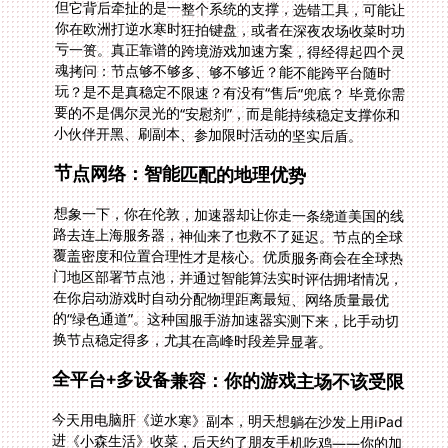
小伙伴开黑、刷副本、参加限时活动的坚实后盾。
节点网络：智能匹配的地理优势
想象一下，你在伦敦，加速器却让你走一条绕道美国的线
路去连上海服务器，神仙来了也救不了延迟。节点的全球
覆盖密度和位置合理性才是核心。优质服务商会在全球热
门地区部署节点池，并通过智能算法实时评估拥堵情况，
在你启动游戏时自动分配物理距离最短、网络质量最优
的“绿色通道”。这种国服手游加速器实测下来，比手动切
换节点稳定得多，尤其在高峰时段差异显著。
全平台+多设备兼容：你的游戏主场不该受限
今天用电脑肝《逆水寒》副本，明天想躺在沙发上用iPad
进《小森生活》收菜，后天约了朋友手机吃鸡——你的加
速器得无缝跟上。真正面向玩家的方案必须打通壁垒，支
持从Windows、macOS到Android、iOS的全平台覆
盖，并允许同一账号在多个设备间自由切换甚至同时在
线。当你问“在国外还能打逆水寒吗”，答案不仅仅取决于
服务器是否开着，更取决于你是否能在任何一台手边的设