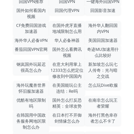
回国VPN推荐
回国VPN
一键海外回国VPN
国外如何看国内
回国代理VPN
回国影音加速
视频
CF免费回国游戏
在国外虎牙直播
海外华人翻回国
加速器
地域限制怎么用
内VPN
海外华人必备VPN
华人必备神器
美国回国加速器
番茄回国VPN官网
国外怎么看腾讯
奇迹MU加速用什
视频
么比较好
钢岚国外玩延迟
在意大利用掌上
新加坡怎么玩七
很高怎么办
12333怎么把定位
人传奇：光与暗
修改到中国国内
之交战
海外玩魔兽世界
在美国能玩公主
怎么玩Dive欧服
怀旧服加速器
连结：Re吗
优酷有地区限制
国外怎么打反恐
在南非怎么玩王
吗
精英：全球攻势
者荣耀
在韩国用中国政
在日本打不开御
海外打黑色幸存
务服务网地区限
剑情缘怎么办
者怎么不卡了
制怎么办