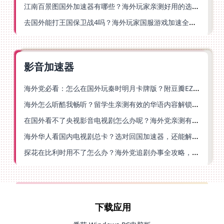
江南百景图国外加速器有哪些？海外玩家亲测好用的选择与避坑指南
去国外能打王国保卫战4吗？海外玩家国服游戏加速全攻略（附公主连结幻想江湖实测）
影音加速器
海外党必看：怎么在国外玩秦时明月卡牌版？附豆瓣EZCast地区限制破解法
海外怎么听酷我畅听？留学生亲测有效的华语内容解锁指南
在国外看不了央视影音电视剧怎么办呢？海外党亲测有效的回国加速方案
海外华人看国内电视剧总卡？选对回国加速器，还能解决菲律宾打不开反诈中心的问题
探花在比利时用不了怎么办？海外党追剧办事全攻略，选对加速器就够了
下载应用