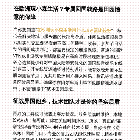
在欧洲玩小森生活？专属回国线路是田园惬
意的保障
当你想知道“
在欧洲玩小森生活用什么加速器比较好
”，核
心是解决地域与服务器的长距离矛盾。休闲生活模拟类游
戏对实时交互要求看似不高，但播种、收获、参加节日活
动的瞬间成功判定，都需要稳定的连接保障。普通的国际
VPN或非游戏专用线路极易在高峰时段出现数据包堆积。
务必选择提供针对中国大陆游戏优化的回国影音娱乐专线
加速器，其专线资源池经过特别设计，能有效绕开国际互
联网拥塞节点，尤其对欧洲用户接入网易、腾讯等游戏服
务区效果显著。确保你在阿尔卑斯山脚下也能精准浇水捉
虫，不被“连接中”破坏田园意境。
征战异国他乡，技术团队才是你的坚实后盾
再好的工具也可能遇上突发状况。服务器临时维护、本地
ISP波动，都可能让你在关键时刻掉线。所以，真正的“靠
谱”还得看有没有24小时在线的技术支援。当你卡在《逆
水寒》团本门口，专业的售后团队能快速响应，精准排查
节点问题或本地网络设置错误，甚至提供个性化的跨境游
戏延迟优化方案建议。这种实时响应能力，避免了你在海