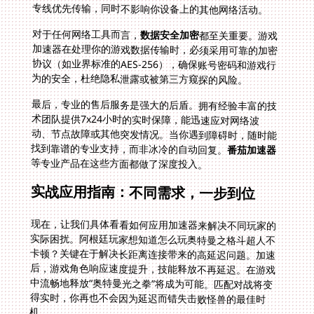
专线优先传输，同时不影响你设备上的其他网络活动。
对于任何网络工具而言，
数据安全加密
都至关重要。游戏
加速器在处理你的游戏数据传输时，必须采用可靠的加密
协议（如业界标准的AES-256），确保账号密码和游戏行
为的安全，杜绝隐私泄露或被第三方窥探的风险。
最后，专业的售后服务是强大的后盾。拥有经验丰富的技
术团队提供7x24小时的实时保障，能迅速应对网络波
动、节点故障或其他突发情况。当你遇到障碍时，随时能
找到靠谱的专业支持，而非冰冷的自动回复。
番茄加速器
等专业产品在这些方面都做了深度投入。
实战应用指南：不同需求，一步到位
现在，让我们具体看看如何应用加速器来解决不同玩家的
实际困扰。阿根廷玩家想知道怎么玩奥特曼之格斗超人不
卡顿？关键在于解决长距离连接带来的高延迟问题。加速
后，游戏角色响应速度提升，技能释放不再延迟。在游戏
中流畅地释放“奥特曼光之拳”将成为可能。匹配对战将变
得实时，你再也不会因为延迟而错失击败怪兽的最佳时
机。