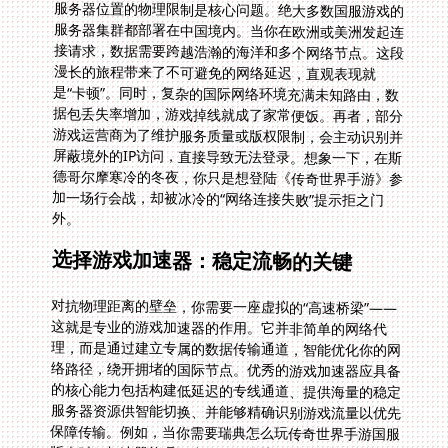
服务器位置的物理限制是核心问题。绝大多数国服游戏的
服务器集群都部署在中国境内。当你在欧洲或美洲发起连
接请求，数据需要跨越浩瀚的海洋和多个网络节点。这段
漫长的旅程带来了不可避免的网络延迟，直观表现就
是“卡顿”。同时，复杂的国际网络环境充满未知路由，数
据包丢失率增加，游戏掉线就成了家常便饭。再者，部分
游戏运营商为了维护服务质量或版权限制，会主动识别并
屏蔽境外的IP访问，直接导致无法登录。想象一下，在斯
德哥尔摩寒冷的冬夜，你只是想登陆《传奇世界手游》参
加一场行会战，却被冰冷的“网络连接失败”提示拒之门
外。
选择游戏加速器：稳定流畅的关键
对抗物理距离的壁垒，你需要一座虚拟的“高速桥梁”——
这就是专业的游戏加速器的作用。它并非简单的网络代
理，而是通过建立专属的数据传输通道，智能优化你的网
络路径，绕开拥堵的国际节点。优秀的游戏加速器应具备
的核心能力包括构建低延迟的专线通道、提供海量的稳定
服务器资源供智能切换、并能够精确识别游戏流量以优先
保障传输。例如，当你需要瑞典怎么玩传奇世界手游国服
版本时，加速器能瞬间为你匹配连接至中国服务器的快速