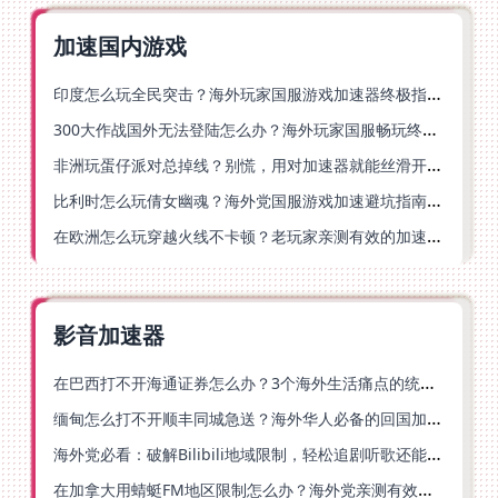
加速国内游戏
印度怎么玩全民突击？海外玩家国服游戏加速器终极指南（附原神延迟优化+精灵之境加速器选择）
300大作战国外无法登陆怎么办？海外玩家国服畅玩终极指南（附实测推荐）
非洲玩蛋仔派对总掉线？别慌，用对加速器就能丝滑开跑！
比利时怎么玩倩女幽魂？海外党国服游戏加速避坑指南（附实测推荐）
在欧洲怎么玩穿越火线不卡顿？老玩家亲测有效的加速器选择指南
影音加速器
在巴西打不开海通证券怎么办？3个海外生活痛点的统一解决方案
缅甸怎么打不开顺丰同城急送？海外华人必备的回国加速指南（附B站会员游戏解决方案）
海外党必看：破解Bilibili地域限制，轻松追剧听歌还能流畅理财的实用指南
在加拿大用蜻蜓FM地区限制怎么办？海外党亲测有效的回国加速方案