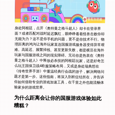
身处阿根廷，点开《奥特曼之格斗超人》却卡在登录界
面？或者匹配对战时延迟飘红，眼睁睁看着怪兽击败你却
无能为力？这不是你手机的问题，更不是你技术不行。物
理距离的鸿沟让海外玩家直连国服游戏服务器变得异常艰
难。高延迟、频繁掉线、甚至更新失败，都是横亘在海外
玩家与国服游戏之间的现实障碍。无论你是热衷在《奥特
曼之格斗超人》中释放必杀技的阿根廷玩家，还是好奇怎
么玩王国保卫战4欧服策略布局，又或是身处瑞典想在
《传奇世界手游》中重温经典行会战的游子，解决网络问
题才是第一步。这份指南，将深入剖析症结所在，并告诉
你如何借助专业的游戏加速工具，在千里之外也能流畅体
验家乡的游戏世界。
为什么距离会让你的国服游戏体验如此
糟糕？