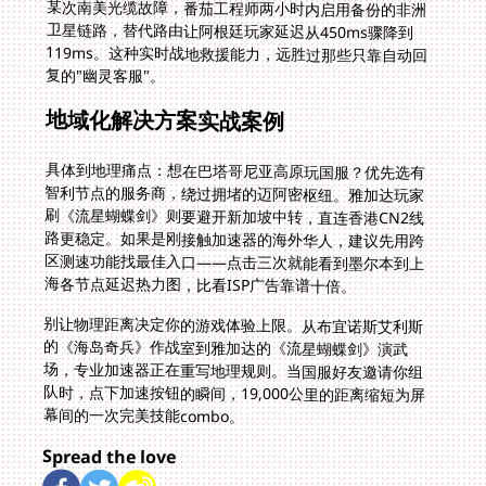
复的"幽灵客服"。
地域化解决方案实战案例
具体到地理痛点：想在巴塔哥尼亚高原玩国服？优先选有
智利节点的服务商，绕过拥堵的迈阿密枢纽。雅加达玩家
刷《流星蝴蝶剑》则要避开新加坡中转，直连香港CN2线
路更稳定。如果是刚接触加速器的海外华人，建议先用跨
区测速功能找最佳入口——点击三次就能看到墨尔本到上
海各节点延迟热力图，比看ISP广告靠谱十倍。
别让物理距离决定你的游戏体验上限。从布宜诺斯艾利斯
的《海岛奇兵》作战室到雅加达的《流星蝴蝶剑》演武
场，专业加速器正在重写地理规则。当国服好友邀请你组
队时，点下加速按钮的瞬间，19,000公里的距离缩短为屏
幕间的一次完美技能combo。
Spread the love