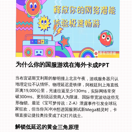
为什么你的国服游戏在海外卡成PPT
当布宜诺斯艾利斯的黎明撞上北京午夜，游戏服务器只认
地理定位不认情怀。物理延迟是铁律，阿根廷到上海直线
距离19,000公里，光速往返至少130ms，实际网络常突
破300ms。更别说运营商人为限速、国际带宽波动这些无
形枷锁。最近《宝可梦传说：Z-A》泄露事件引发全球玩
家狂欢，但当你兴冲冲想进国服测试新Mega精灵时，卡
顿直接让捷拉奥拉变成了幻灯片战士。
解锁低延迟的黄金三角原理