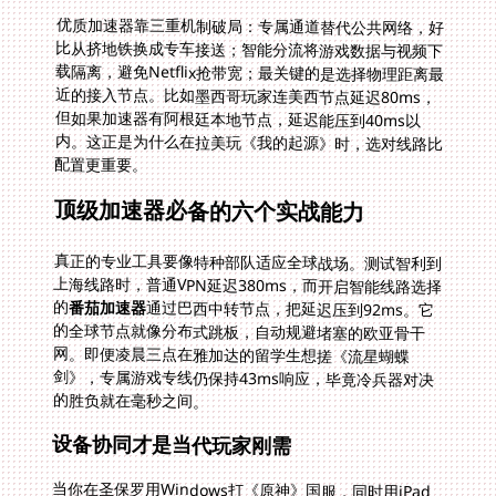
优质加速器靠三重机制破局：专属通道替代公共网络，好
比从挤地铁换成专车接送；智能分流将游戏数据与视频下
载隔离，避免Netflix抢带宽；最关键的是选择物理距离最
近的接入节点。比如墨西哥玩家连美西节点延迟80ms，
但如果加速器有阿根廷本地节点，延迟能压到40ms以
内。这正是为什么在拉美玩《我的起源》时，选对线路比
配置更重要。
顶级加速器必备的六个实战能力
真正的专业工具要像特种部队适应全球战场。测试智利到
上海线路时，普通VPN延迟380ms，而开启智能线路选择
的
番茄加速器
通过巴西中转节点，把延迟压到92ms。它
的全球节点就像分布式跳板，自动规避堵塞的欧亚骨干
网。即便凌晨三点在雅加达的留学生想搓《流星蝴蝶
剑》，专属游戏专线仍保持43ms响应，毕竟冷兵器对决
的胜负就在毫秒之间。
设备协同才是当代玩家刚需
当你在圣保罗用Windows打《原神》国服，同时用iPad
查看攻略，安卓手机还挂着语音频道——传统加速器会让
你反复掉线重连。真正实用的工具应该像空气般无缝流
转。实测多端同时加速时，百兆独享带宽分给三台设备仍
能满速运行，这对需要多屏协作的沙盒类游戏至关重要。
试想玩《我的起源》造飞船时突然切换手机查蓝图，断连