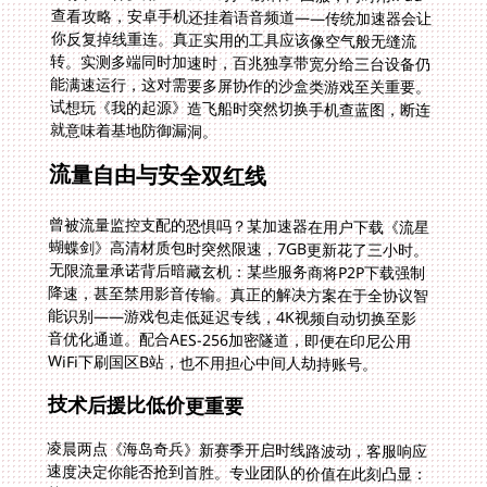
就意味着基地防御漏洞。
流量自由与安全双红线
曾被流量监控支配的恐惧吗？某加速器在用户下载《流星
蝴蝶剑》高清材质包时突然限速，7GB更新花了三小时。
无限流量承诺背后暗藏玄机：某些服务商将P2P下载强制
降速，甚至禁用影音传输。真正的解决方案在于全协议智
能识别——游戏包走低延迟专线，4K视频自动切换至影
音优化通道。配合AES-256加密隧道，即便在印尼公用
WiFi下刷国区B站，也不用担心中间人劫持账号。
技术后援比低价更重要
凌晨两点《海岛奇兵》新赛季开启时线路波动，客服响应
速度决定你能否抢到首胜。专业团队的价值在此刻凸显：
某次南美光缆故障，番茄工程师两小时内启用备份的非洲
卫星链路，替代路由让阿根廷玩家延迟从450ms骤降到
119ms。这种实时战地救援能力，远胜过那些只靠自动回