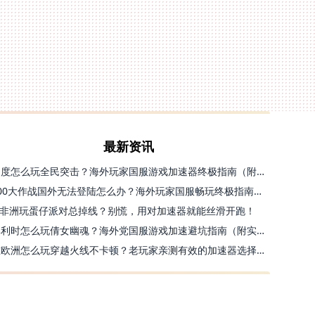
最新资讯
印度怎么玩全民突击？海外玩家国服游戏加速器终极指南（附原神延迟优化+精灵之境加速器选择）
300大作战国外无法登陆怎么办？海外玩家国服畅玩终极指南（附实测推荐）
非洲玩蛋仔派对总掉线？别慌，用对加速器就能丝滑开跑！
比利时怎么玩倩女幽魂？海外党国服游戏加速避坑指南（附实测推荐）
在欧洲怎么玩穿越火线不卡顿？老玩家亲测有效的加速器选择指南