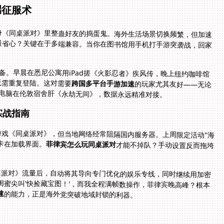
端征服术
身《同桌派对》里整蛊好友的捣蛋鬼。海外生活场景切换频繁，但加速
最省心？关键在于多端兼容。当你在图书馆用手机打手游突袭战，回家
。
备。早晨在悉尼公寓用iPad搓《火影忍者》疾风传，晚上纽约咖啡馆
无需重复登陆。这对需要
跨国多平台手游加速
的玩家尤其友好——无论
ows电脑在伦敦宿舍肝《永劫无间》，数据永远精准对接。
实战指南
戏《同桌派对》，但当地网络经常阻隔国内服务器。上周限定活动"海
卡在加载界面。
菲律宾怎么玩同桌派对
才能不掉队？手动设置反而拖垮
桌派对》流量后，自动将其导向专门优化的娱乐专线，同时继续用加密
闺蜜尖叫'快捡藏宝图！'，而我全程满帧数操作，菲律宾晚高峰？根本
速
的能力，正是海外党突破地域封锁的利器。