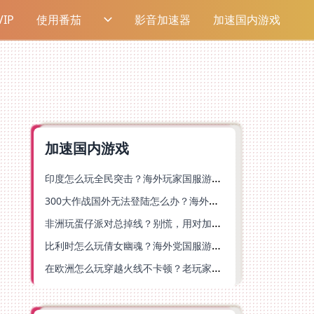
IP
使用番茄
影音加速器
加速国内游戏
加速国内游戏
印度怎么玩全民突击？海外玩家国服游戏加速器终极指南（附原神延迟优化+精灵之境加速器选择）
300大作战国外无法登陆怎么办？海外玩家国服畅玩终极指南（附实测推荐）
非洲玩蛋仔派对总掉线？别慌，用对加速器就能丝滑开跑！
比利时怎么玩倩女幽魂？海外党国服游戏加速避坑指南（附实测推荐）
在欧洲怎么玩穿越火线不卡顿？老玩家亲测有效的加速器选择指南