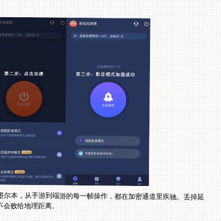
墨尔本，从手游到端游的每一帧操作，都在加密通道里疾驰。丢掉延
不会败给地理距离。