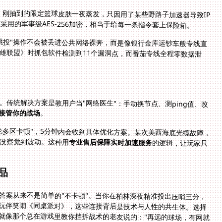
下：刚抽到的限定篮球皮肤一夜蒸发，只因用了某些野路子加速器导致IP
采用的军事级AES-256加密，相当于给每一条指令套上保险箱。
跳投"操作不会被丢进公共网络裸奔，而是像银行金库运钞车般专线直
英雄联盟》时抓包软件检测到11个漏洞点，而番茄专线全程零数据泄
传统解决方案是教用户当"网络医生"：手动换节点、测ping值、改
接管你的战场
。
伦多区卡顿"，5分钟内会收到具体优化方案。某次美西海底光缆故障，
没察觉到波动。这种用
专业售后保障实时加速服务
的逻辑，让玩家只
品
答案从来不是简单的"不卡顿"。当你在柏林深夜精准投出压哨三分，
玩伴笑闹《同桌派对》，这些连接背后是技术与人性的共生体。选择
就像那个总在游戏里教你挡拆战术的老友说的："再远的球场，有网就