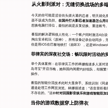
从火影到派对：无缝切换战场的多
今天的你可能是涩谷街头搓火遁的忍者，明天就化
器不该成为负担。
在国外打火影忍者加速器怎么用
想换电脑打排位，最怕的就是反复切换、重连账号
番茄的解决逻辑很人性化：一个账户同时激活4台设
掏出安卓机玩《原神》。所有设备记录自动同步，
你是用iOS在巴黎地铁打《崩坏3》，还是Wind
菲律宾的深夜社交场：畅玩限时活动的
举个具体案例：在菲律宾工作的林娜痴迷多人派对游
岛寻宝"开启当晚，她和国内闺蜜约好组队，却频繁
操作。
番茄的智能分流技术此时大显身手。系统识别《同
通道处理工作网页浏览。林娜描述道："语音里听着
不存在的。"这种
针对回国影音娱乐和游戏智能双加
当你的游戏数据穿上防弹衣