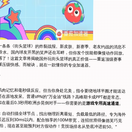
一条条《街头篮球》的炸裂战报。新皮肤、新赛季、老友约战的消息不
盆冷水。国内球友开黑的笑声还在耳畔，但你发个技能都像慢动作回放。
感了！这篇文章将揭晓国外玩街头篮球的真正价值——重返顶级赛事
碾压级快感。而秘诀，就在一款懂你的专业加速器。
？
肌肉记忆和毫秒级反应。但当你身处北美，指令要绕地球半圈才能送达
在原地发呆。普通VPN的"万金油"线路？高峰期卡成PPT都是常态。
在最后0.3秒用欧洲步晃倒对手——你需要的是
游戏专用高速通道
。
探：自动扫描全球节点，找出物理距离最短、负载最低的路径。专为海外
生生把延迟压到30ms以内。配合独享的100M带宽，连招丝滑得像德芙巧克
拍，现在甚至能预判对方假动作！竞技场排名从垫底冲进前50。"