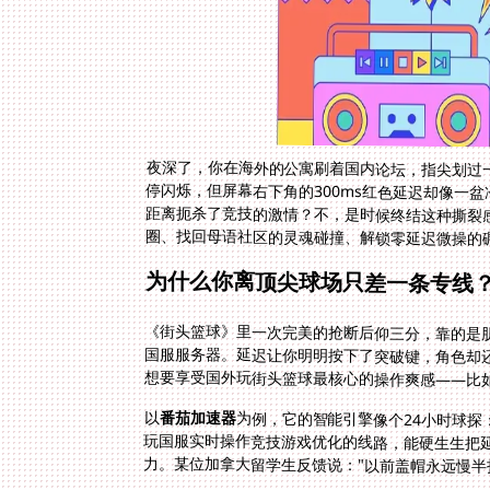
夜深了，你在海外的公寓刷着国内论坛，指尖划过
停闪烁，但屏幕右下角的300ms红色延迟却像一
距离扼杀了竞技的激情？不，是时候终结这种撕裂
圈、找回母语社区的灵魂碰撞、解锁零延迟微操的
为什么你离顶尖球场只差一条专线
《街头篮球》里一次完美的抢断后仰三分，靠的是
国服服务器。延迟让你明明按下了突破键，角色却还
想要享受国外玩街头篮球最核心的操作爽感——比如
以
番茄加速器
为例，它的智能引擎像个24小时球
玩国服实时操作竞技游戏优化的线路，能硬
力。某位加拿大留学生反馈说："以前盖帽永远慢半