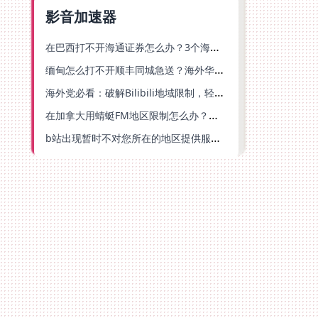
影音加速器
在巴西打不开海通证券怎么办？3个海外生活痛点的统一解决方案
缅甸怎么打不开顺丰同城急送？海外华人必备的回国加速指南（附B站会员游戏解决方案）
海外党必看：破解Bilibili地域限制，轻松追剧听歌还能流畅理财的实用指南
在加拿大用蜻蜓FM地区限制怎么办？海外党亲测有效的回国加速方案
b站出现暂时不对您所在的地区提供服务怎么回事？海外党亲测有效的回国加速方案