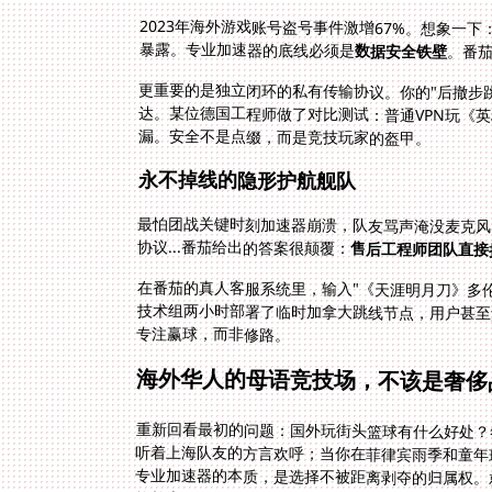
2023年海外游戏账号盗号事件激增67%。想象一
暴露。专业加速器的底线必须是
数据安全铁壁
。番茄
更重要的是独立闭环的私有传输协议。你的"后撤步
达。某位德国工程师做了对比测试：普通VPN玩《
漏。安全不是点缀，而是竞技玩家的盔甲。
永不掉线的隐形护航舰队
最怕团战关键时刻加速器崩溃，队友骂声淹没麦克风。
协议...番茄给出的答案很颠覆：
售后工程师团队直接
在番茄的真人客服系统里，输入"《天涯明月刀》多
技术组两小时部署了临时加拿大跳线节点，用户甚至
专注赢球，而非修路。
海外华人的母语竞技场，不该是奢侈
重新回看最初的问题：国外玩街头篮球有什么好处？
听着上海队友的方言欢呼；当你在菲律宾雨季和童年
专业加速器的本质，是选择不被距离剥夺的归属权。