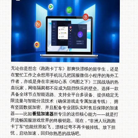
无论你是想念《跑跑卡丁车》那爽快漂移的留学生，还是
在繁忙工作之余想用手机玩几把国服微信小程序的海外工
作者，亦或是身在非洲却心系《鸿图之下》三国战场的热
血玩家，网络隔阂都不应成为阻挡快乐的壁垒。选择一款
具备全球节点智能选路、支持全平台多设备、提供稳定无
限流量与智能分流技术（确保游戏走专属加速专线）、拥
有坚固数据加密、并且配备专业团队实时售后保障的加速
器——比如
番茄加速器
所专注的这些核心能力——就是打
开流畅国服游戏世界的终极钥匙。现在，“非洲人玩跑跑
卡丁车”也能丝滑如飞，漂移过弯不再卡顿掉线。放下担
忧，启动加速，回归你熟悉的战场吧。