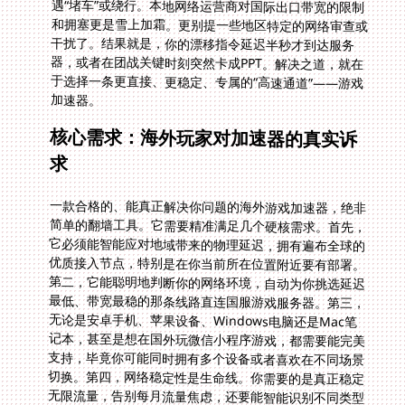
加速器。
核心需求：海外玩家对加速器的真实诉
求
一款合格的、能真正解决你问题的海外游戏加速器，绝非
简单的翻墙工具。它需要精准满足几个硬核需求。首先，
它必须能智能应对地域带来的物理延迟，拥有遍布全球的
优质接入节点，特别是在你当前所在位置附近要有部署。
第二，它能聪明地判断你的网络环境，自动为你挑选延迟
最低、带宽最稳的那条线路直连国服游戏服务器。第三，
无论是安卓手机、苹果设备、Windows电脑还是Mac笔
记本，甚至是想在国外玩微信小程序游戏，都需要能完美
支持，毕竟你可能同时拥有多个设备或者喜欢在不同场景
切换。第四，网络稳定性是生命线。你需要的是真正稳定
无限流量，告别每月流量焦虑，还要能智能识别不同类型
的流量请求。你只想游戏数据走那条优化的专线，而看视
频、刷网页这种普通流量可以走其他路径，互不影响。第
五，安全绝不能忽视。你的游戏账号、登录信息值得最高
级别的保护，所有数据都需要坚固的加密外壳。最后，当
你在深夜奋战遇到问题，需要能立即找到专业的人帮忙解
决。一个靠谱的售后团队随时待命，才能真正让你玩得无