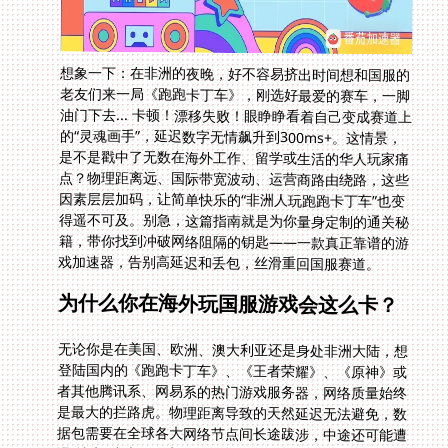
想象一下：在非洲的夜晚，好不容易挤出时间想和国服的
老友们来一局《跑跑卡丁车》，刚选好最爱的赛车，一脚
油门下去... 卡顿！漂移失败！眼睁睁看着自己变成赛道上
的“灵魂画手”，延迟数字无情飙升到300ms+。这情景，
是不是戳中了无数在海外工作、留学或生活的华人玩家痛
点？物理距离远、国际带宽波动、运营商路由绕路，这些
因素层层加码，让简单快乐的“非洲人玩跑跑卡丁车”也变
得遥不可及。别急，这篇指南就是为你量身定制的通关秘
籍，带你找到冲破网络阻隔的钥匙——一款真正靠谱的游
戏加速器，告别高延迟和丢包，丝滑重回国服赛道。
为什么你在海外玩国服游戏会这么卡？
无论你是在美国、欧洲、澳大利亚还是身处非洲大陆，想
登陆国内的《跑跑卡丁车》、《王者荣耀》、《原神》或
者其他腾讯系、网易系的热门游戏服务器，网络质量始终
是最大的拦路虎。物理距离导致的天然延迟无法避免，数
据包需要在全球各大网络节点间长途跋涉，中途还可能遭
遇“堵车”或绕行。本地网络运营商对国际出口带宽的限制
和拥塞更是雪上加霜。更别提一些地区特定的网络审查或
干扰了。结果就是，你的漂移指令延迟半秒才到达服务
器，或者在团战关键时刻突然卡成PPT。解决之道，就在
于选择一条更直接、更稳定、专属的“高速通道”——游戏