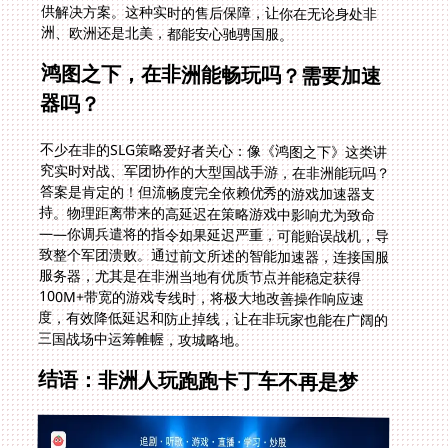
洲、欧洲还是北美，都能安心驰骋国服。
鸿图之下，在非洲能畅玩吗？需要加速
器吗？
不少在非的SLG策略爱好者关心：像《鸿图之下》这类讲
究实时对战、军团协作的大型国战手游，在非洲能玩吗？
答案是肯定的！但流畅度完全依赖优秀的游戏加速器支
持。物理距离带来的高延迟在策略游戏中影响尤为致命
——你调兵遣将的指令如果延迟严重，可能贻误战机，导
致整个军团溃败。通过前文所述的智能加速器，连接国服
服务器，尤其是在非洲当地有优质节点并能稳定获得
100M+带宽的游戏专线时，将极大地改善操作响应速
度，有效降低延迟和防止掉线，让在非玩家也能在广阔的
三国战场中运筹帷幄，攻城略地。
结语：非洲人玩跑跑卡丁车不再是梦