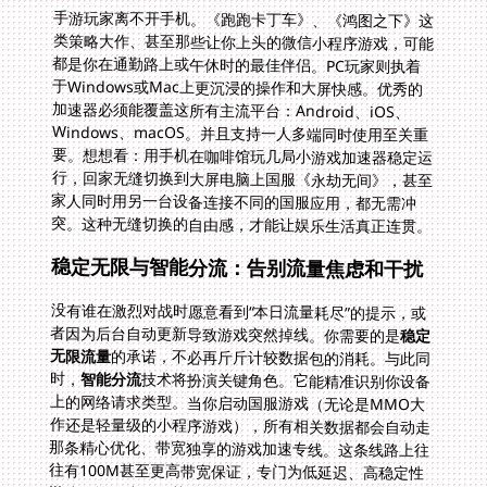
手游玩家离不开手机。《跑跑卡丁车》、《鸿图之下》这
类策略大作、甚至那些让你上头的微信小程序游戏，可能
都是你在通勤路上或午休时的最佳伴侣。PC玩家则执着
于Windows或Mac上更沉浸的操作和大屏快感。优秀的
加速器必须能覆盖这所有主流平台：Android、iOS、
Windows、macOS。并且支持一人多端同时使用至关重
要。想想看：用手机在咖啡馆玩几局小游戏加速器稳定运
行，回家无缝切换到大屏电脑上国服《永劫无间》，甚至
家人同时用另一台设备连接不同的国服应用，都无需冲
突。这种无缝切换的自由感，才能让娱乐生活真正连贯。
稳定无限与智能分流：告别流量焦虑和干扰
没有谁在激烈对战时愿意看到“本日流量耗尽”的提示，或
者因为后台自动更新导致游戏突然掉线。你需要的是
稳定
无限流量
的承诺，不必再斤斤计较数据包的消耗。与此同
时，
智能分流
技术将扮演关键角色。它能精准识别你设备
上的网络请求类型。当你启动国服游戏（无论是MMO大
作还是轻量级的小程序游戏），所有相关数据都会自动走
那条精心优化、带宽独享的游戏加速专线。这条线路上往
往有100M甚至更高带宽保证，专门为低延迟、高稳定性
游戏传输而生。而其他应用，比如打开腾讯视频追国产
剧、浏览国内新闻网站、或更新应用软件，会被智能地引
导到普通国际线路。这样，游戏数据和应用数据各行其