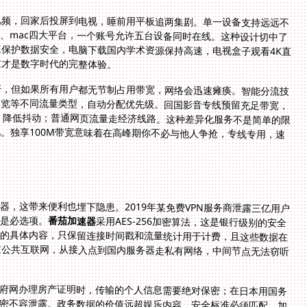
视频，回家后投屏到电视，睡前用平板追两集剧。单一设备支持远远不
ndows、mac四大平台，一个账号允许五台设备同时在线。这种设计切中了
i时开启加速保护数据安全，电脑下载国内学术资源保持高速，电视盒子观看4K直
这才是数字时代的完整体验。
好，但如果所有用户都无节制占用带宽，网络会迅速瘫痪。智能分流技
浏览等不同流量类型，自动分配优先级。回国影音专线预留充足带宽，
，降低抖动；普通网页流量走经济线路。这种差异化服务不是简单的限
。独享100M带宽意味着在高峰期你不必与他人争抢，专线专用，速
，这带来便利也埋下隐患。2019年某免费VPN服务商泄露三亿用户
而是必选项。
番茄加速器
采用AES-256加密算法，这是银行级别的安全
标准。更关键的是日志政策——系统不记录用户访问的具体内容，只保留连接时间戳和流量统计用于计费，且这些数据在
24小时后自动销毁。专线传输意味着你的数据不经过公共互联网，从接入点到国内服务器走私有网络，中间节点无法窃听
府网办理房产证明时，传输的个人信息需要绝对保密；在日本用国务
密不容泄露。政务数据的价值远超娱乐内容，安全标准必须匹配。加