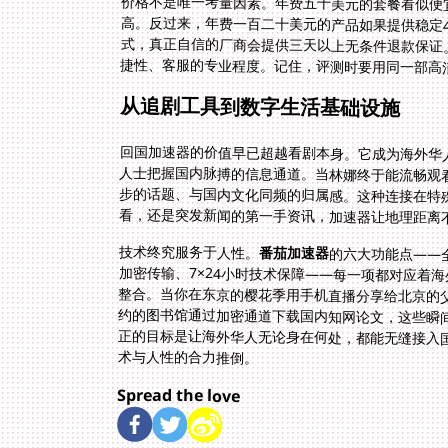
价格不是唯一考量因素。年费五十美元的套餐看似便宜
高。反过来，年费一百二十美元的产品如果提供稳定
式，真正自信的厂商会提供三天以上无条件退款保证
捷性、客服的专业程度。记住，评测时要用同一部高
从追剧工具到数字生活基础设施
回国加速器的价值早已超越看剧本身。它成为海外华
人士把握国内脉搏的信息通道。当林娜终于能流畅观
步的话题、与国内文化同频的归属感。这种连接在特
看，还是突发新闻的第一手资讯，加速器让地理距离
技术终究服务于人性。
番茄加速器
的六大功能点——
加密传输、7×24小时技
整合。当你在东京的樱花
约的图书馆通过加密通道下
正的目标是让海外华人无
术与人性的合力推倒。
Spread the love