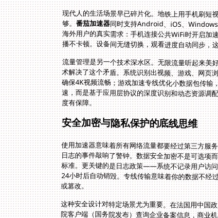
现代人的生活场景早已碎片化。地铁上用手机刷短
够。
番茄加速器
同时支持Android、iOS、Wi
海外用户的真实需求：手机连接公共WiF
播不卡顿。设备间无缝切换，观看进度自动同步，
流量管理是另一个技术深水区。无限流量听起来美
术解决了这个矛盾。系统识别出视频、游戏、网页
确保4K视频流畅；游戏加速专线优化小数据包传输
速，而是基于应用层协议的深度识别和动态资源调配
度有保障。
安全加密与隐私保护的底线思维
使用加速器意味着所有网络流量都要经过第三方服务器
日志的事件敲响了警钟。数据安全加密不是可选项
或篡改。
这种安全设计对特定场景尤为重要。在法国用中国政
院客户端（国务院发布）查询企业备案信息，商业机