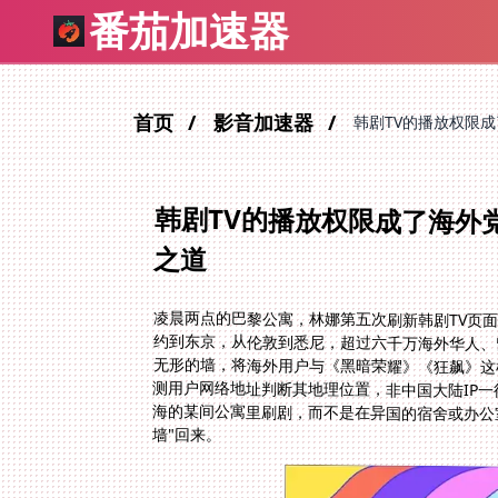
番茄加速器
首页
影音加速器
韩剧TV的播放权限
韩剧TV的播放权限成了海外
之道
凌晨两点的巴黎公寓，林娜第五次刷新韩剧TV页
约到东京，从伦敦到悉尼，超过六千万海外华人、
无形的墙，将海外用户与《黑暗荣耀》《狂飙》这
测用户网络地址判断其地理位置，非中国大陆IP
海的某间公寓里刷剧，而不是在异国的宿舍或办公
墙"回来。