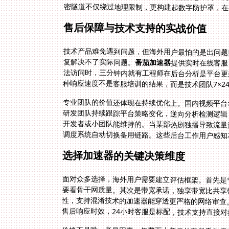
密隧道不仅绕过地理限制，更构建起数字防护罩，在
售后保障与技术支持的实战价值
技术产品难免遇到问题，但海外用户最怕的是出问题
复解决不了实际问题。
番茄加速器
提供实时在线客服
法访问时，三分钟内就有
种响应速度不是客服培训的结果，而是技术团队7×2
专业团队的价值还体现在持续优化上。国内视频平台
研发团队持续跟踪平台策略变化，逆向分析检测逻辑
开发者或小团队能维持的。当某部热剧独播导致流量
调度系统自动切换备用链路。这些后台工作用户感知
选择加速器的关键决策维度
面对众多选择，海外用户需要建立评估框架。首先是
要看骨干网质量。其次是带宽承诺，独享带宽比共享带
性，支持混淆技术的加速器能穿透更严格的网络审查
售后响应时效，24小时客服是标配，技术支持直接对