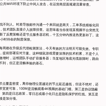
公共WiFi环境下防止中间人攻击，在运营商层面规避流量审查。
找不到人。时差导致邮件沟通一个来回就是两天，工单系统模板化回
，技术团队直接介入故障排查。这意味着当你发现某视频平台突然无
工程师在后台分析是平台更新了反爬策略还是节点服务器宕机，十五分钟内推送热更新补丁。这
4小时待命的制度保障。
每周都在升级反代理检测算法，今天有效的方法明天可能失效。专职
，提前部署应对方案。这种猫鼠游戏需要深厚的技术积累，不是个人
激增时，运维团队手动扩容服务器；当某地区海底光缆故障时，路由
不到，但正是流畅体验的基石。
节点覆盖密度，离你物理位置越近的节点延迟越低，但这不绝对，还
宽更可靠，100M是流畅观看4K视频的基础门槛。第三是协议隐蔽
。第四是日志政策，零日志或最小化日志是隐私保护的红线。第五是
接是加分项。