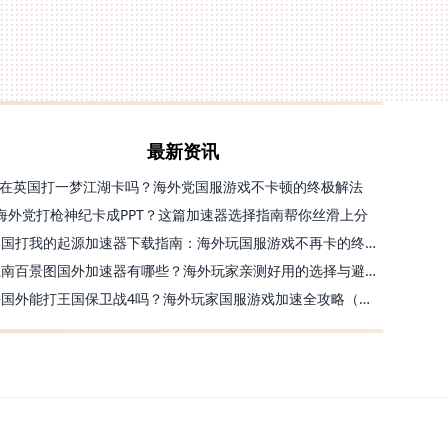
最新资讯
在英国打一梦江湖卡吗？海外党国服游戏不卡顿的终极解法
海外党打枪神纪卡成PPT？这篇加速器选择指南帮你丝滑上分
美国打我的起源加速器下载指南：海外玩国服游戏不再卡的终极方案
江南百景图国外加速器有哪些？海外玩家亲测好用的选择与避坑指南
去国外能打王国保卫战4吗？海外玩家国服游戏加速全攻略（附公主连结幻想江湖实测）