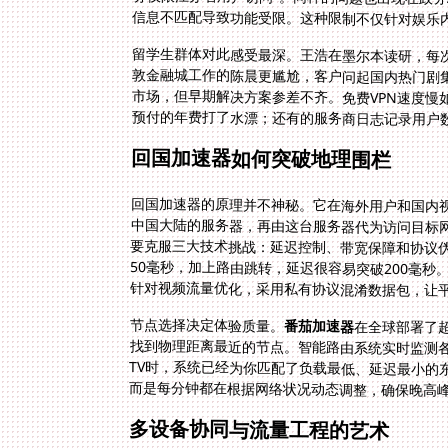
信息不匹配导致功能受限。这种限制不仅针对娱乐
留学生群体对此感受最深。王浩在墨尔本读研，每
敦金融城工作的陈晨更尴尬，客户问起国内热门剧
市场，但早期解决方案参差不齐。免费VPN速度
预付的年费打了水漂；还有的服务商日志记录用户
回国加速器如何突破地理围栏
回国加速器的原理并不神秘。它在海外用户和国内
中国大陆的服务器，再由这台服务器代为访问目标网
要克服三大技术挑战：延迟控制、带宽保障和协议
50毫秒，加上路由跳转，延迟很容易突破200毫
针对视频流量优化，采用私有协议混淆数据包，让
节点选择决定体验质量。
番茄加速器
在全球部署了
找到物理距离最近的
TV时，系统已经为
而是每分钟都在根据网络状况动态调整，确保晚高
多设备协同与流量工程的艺术