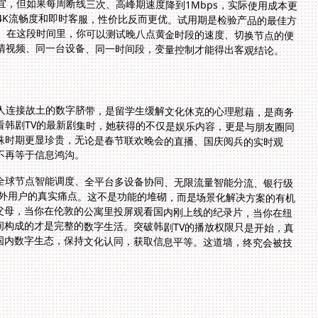
，但如果每周断线三次、高峰期速度降到1Mbps，实际使用成本更
4K流畅度和即时客服，性价比反而更优。试用期是检验产品的最佳方
。在这段时间里，你可以测试晚八点黄金时段的速度、切换节点的便
清视频、同一台设备、同一时间段，变量控制才能得出客观结论。
人连接故土的数字脐带，是留学生缓解文化休克的心理慰藉，是商务
看韩剧TV的最新剧集时，她获得的不仅是娱乐内容，更是与朋友圈同
殊时期更显珍贵，无论是春节联欢晚会的直播、国庆阅兵的实时观
不再等于信息鸿沟。
全球节点智能调度、全平台多设备协同、无限流量智能分流、银行级
术保障——每一项都对应着海外用户的真实痛点。这不是功能的堆砌，而是场景化解决方案的有机
季用手机直播分享给北京的父母，当你在伦敦的公寓里投屏观看国内刚上线的纪录片，当你在纽
载国内知网论文，这些瞬间构成的才是完整的数字生活。突破韩剧TV的播放权限只是开始，真
论身在何处，都能无缝接入国内数字生态，保持文化认同，获取信息平等。这道墙，终究会被技