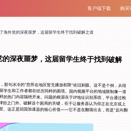
客户端下载
购买V
成了海外党的深夜噩梦，这届留学生终于找到破解之道
党的深夜噩梦，这届留学生终于找到破解
面，那句冰冷的"您所在地区暂无播放权限"依旧刺眼。这不是个例，从纽
留学生和工作者都在经历同样的困境。国内视频平台的地域限制像一道
样的热门内容隔绝开来。问题的根源在于IP地址识别系统，平台通过检
一律拒之门外。破解这个困局的关键，在于让服务器认为你正在北京或上
室。这正是回国加速器的核心价值——它不是在翻墙出去，而是"反向翻