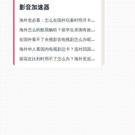
影音加速器
海外党必看：怎么在国外玩秦时明月卡牌版？附豆瓣EZCast地区限制破解法
海外怎么听酷我畅听？留学生亲测有效的华语内容解锁指南
在国外看不了央视影音电视剧怎么办呢？海外党亲测有效的回国加速方案
海外华人看国内电视剧总卡？选对回国加速器，还能解决菲律宾打不开反诈中心的问题
探花在比利时用不了怎么办？海外党追剧办事全攻略，选对加速器就够了