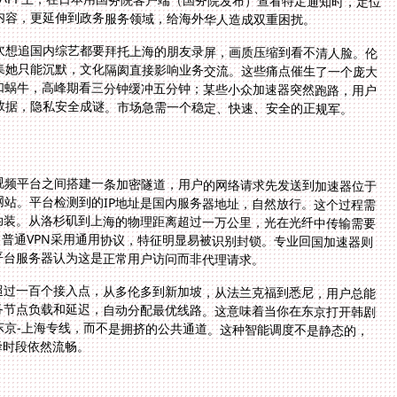
内容，更延伸到政务服务领域，给海外华人造成双重困扰。
次想追国内综艺都要拜托上海的朋友录屏，画质压缩到看不清人脸。伦
集她只能沉默，文化隔阂直接影响业务交流。这些痛点催生了一个庞大
慢如蜗牛，高峰期看三分钟缓冲五分钟；某些小众加速器突然跑路，用户
数据，隐私安全成谜。市场急需一个稳定、快速、安全的正规军。
视频平台之间搭建一条加密隧道，用户的网络请求先发送到加速器位于
站。平台检测到的IP地址是国内服务器地址，自然放行。这个过程需
伪装。从洛杉矶到上海的物理距离超过一万公里，光在光纤中传输需要
秒。普通VPN采用通用协议，特征明显易被识别封锁。专业回国加速器则
平台服务器认为这是正常用户访问而非代理请求。
超过一百个接入点，从多伦多到新加坡，从法兰克福到悉尼，用户总能
节点。智能路由系统实时监测各节点负载和延迟，自动分配最优线路。这意味着当你在东京打开韩剧
你匹配了负载最低、延迟最小的东京-上海专线，而不是拥挤的公共通道。这种智能调度不是静态的，
峰时段依然流畅。