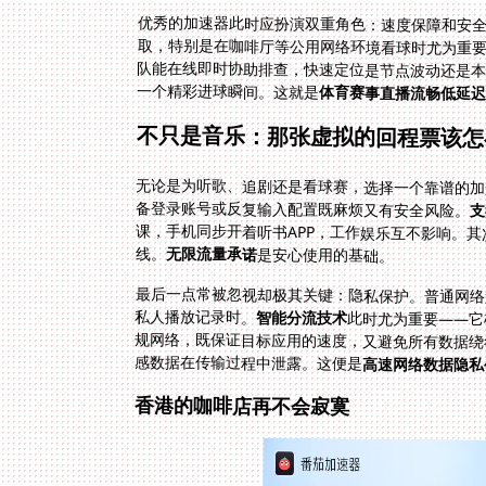
优秀的加速器此时应扮演双重角色：速度保障和安
取，特别是在咖啡厅等公用网络环境看球时尤为重
一个精彩进球瞬间。这就是
体育赛事直播流畅低延
不只是音乐：那张虚拟的回程票该怎
无论是为听歌、追剧还是看球赛，选择一个靠谱的加
备登录账号或反复输入配置既麻烦又有安全风险。
支
线。
无限流量承诺
是安心使用的基础。
最后一点常被忽视却极其关键：隐私保护。普通网络
私人播放记录时。
智能分流技术
此时尤为重要——它
规网络，既保证目标应用的速度，又避免所有数据绕
感数据在传输过程中泄露。这便是
高速网络数据隐私
香港的咖啡店再不会寂寞