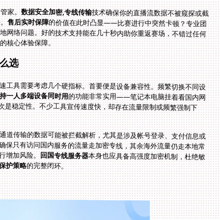
全管家。
数据安全加密,专线传输
技术确保你的直播流数据不被窥探或截
要。
售后实时保障
的价值在此时凸显——比赛进行中突然卡顿？专业团
队能在线即时协助排查，快速定位是节点波动还是本地网络问题。好的技术支持能在几十秒内助你重返赛场，不错过任何
迟
的核心体验保障。
么选
速工具需要考虑几个硬指标。首要便是设备兼容性。频繁切换不同设
持一人多端设备同时用
的功能非常实用——笔记本电脑挂着看国内网
课，手机同步开着听书APP，工作娱乐互不影响。其次是稳定性。不少工具宣传速度快，却存在流量限制或频繁强制下
通道传输的数据可能被拦截解析，尤其是涉及帐号登录、支付信息或
确保只有访问国内服务的流量走加密专线，其余海外流量仍走本地常
行增加风险。
回国专线服务器
本身也应具备高强度加密机制，杜绝敏
保护策略
的完整闭环。