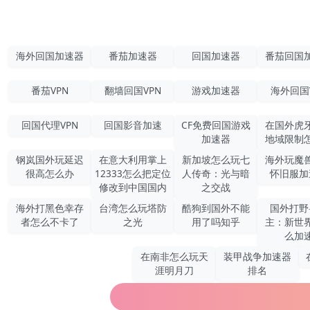
海外回国加速器
番茄加速器
回国加速器
番茄回国
番茄VPN
翻墙回国VPN
游戏加速器
海外回国
回国代理VPN
回国影音加速
CF免费回国游戏
在国外虎
加速器
地域限制
钢岚国外玩延迟
在意大利用掌上
新加坡怎么玩七
海外玩魔
很高怎么办
12333怎么把定位
人传奇：光与暗
怀旧服加
修改到中国国内
之交战
海外打黑色幸存
台湾怎么玩塔防
酷狗到国外不能
国外打野
者怎么不卡了
之光
用了吗知乎
主：新世
么加
在南非怎么玩天
装甲战争加速器
涯明月刀
排名