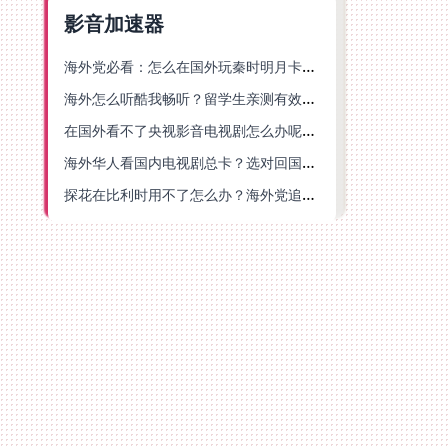
影音加速器
海外党必看：怎么在国外玩秦时明月卡牌版？附豆瓣EZCast地区限制破解法
海外怎么听酷我畅听？留学生亲测有效的华语内容解锁指南
在国外看不了央视影音电视剧怎么办呢？海外党亲测有效的回国加速方案
海外华人看国内电视剧总卡？选对回国加速器，还能解决菲律宾打不开反诈中心的问题
探花在比利时用不了怎么办？海外党追剧办事全攻略，选对加速器就够了