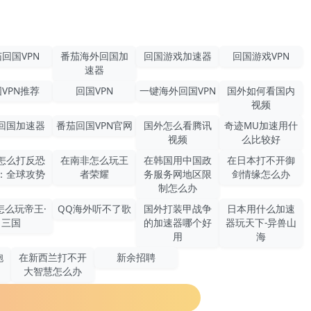
回国VPN
番茄海外回国加
回国游戏加速器
回国游戏VPN
速器
VPN推荐
回国VPN
一键海外回国VPN
国外如何看国内
视频
回国加速器
番茄回国VPN官网
国外怎么看腾讯
奇迹MU加速用什
视频
么比较好
怎么打反恐
在南非怎么玩王
在韩国用中国政
在日本打不开御
：全球攻势
者荣耀
务服务网地区限
剑情缘怎么办
制怎么办
怎么玩帝王·
QQ海外听不了歌
国外打装甲战争
日本用什么加速
三国
的加速器哪个好
器玩天下-异兽山
用
海
胞
在新西兰打不开
新余招聘
大智慧怎么办