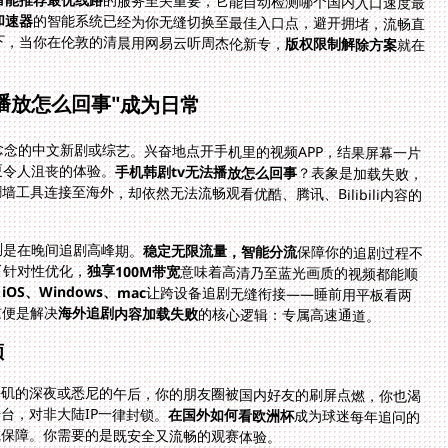
的服务至关重要，它能自动检测哪个国内入口速度最
加速器
的智能系统已经为你无缝切换至最佳入口点，避开拥堵，流畅直
下，当你在伦敦的清晨用网易云听周杰伦新专，
版权限制解除方案
就在
播放怎么回事"成为日常
念的中文新剧或综艺。兴奋地点开手机里的视频APP，结果屏幕一片
更令人沮丧的体验。
手机韩剧tv无法播放怎么回事
？表象是加载失败，
实质同样卡在IP地域识别环节。即使使用某些通用翻墙工具连接至海外，却依然无法流畅观看优酷、腾讯、Bilibili内容的
别是在晚间追剧高峰期。
稳定无限流量，智能分流
保障你的追剧过程不
了针对性优化，
独享100M带宽
意味着高清乃至蓝光画质的视频都能顺
iOS、Windows、mac
让跨设备追剧无缝衔接——睡前用平板看两
这便是解决
海外追剧内容加载失败
的核心逻辑：专属高速通道。
顿
杉矶的深夜或悉尼的午后，你的朋友圈被国内好友的刷屏点燃，你也渴
台，对非大陆IP一律封锁。
在国外如何看欧洲杯
成为球迷每年追问的
以保障。你需要的是既安全又流畅的观赛体验。