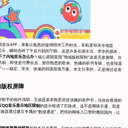
音乐APP，准备让熟悉的旋律陪伴工作时光，耳机里却冰冷地提
提示，瞬间击碎了午后片刻的宁静。这是许多在港生活、求学的朋友，
不了内地音乐怎么办
？核心原因直指"地域版权限制"这道无形屏障。当
你的网络地址位于海外，触发了版权方的区域保护机制，即使是付费会员，那些熟悉的歌单、热播的听书专辑，也变得遥
不可及。解决的关键，在于获得一个"虚拟的回程票"——稳定、安全、快速的回国加速方案。本文分享的，正是绕过这道
的版权屏障
乡歌手的低吟浅唱，又或是某本熟悉语音演播的有声书，当你在香港的
云QQ音乐显示地区限制
的提示框成了拦路虎。这不是网络不通，而是
身份不被识别在"境内"。突破的关键在于网络IP。加速器通过建立专属的"数据通道"，把你的网络入口暂时搬回国内，让
智能推荐最优线路