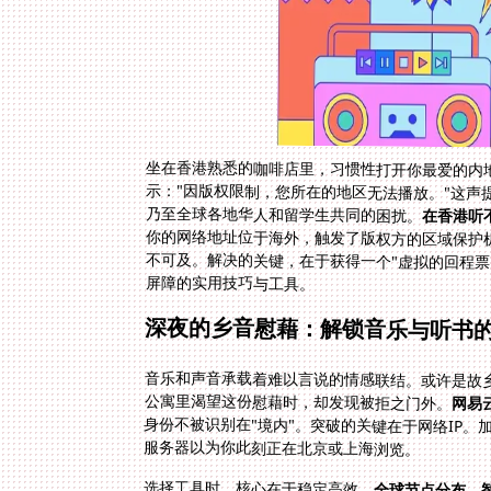
坐在香港熟悉的咖啡店里，习惯性打开你最爱的内地
示："因版权限制，您所在的地区无法播放。"这声
乃至全球各地华人和留学生共同的困扰。
在香港听
屏障的实用技巧与工具。
深夜的乡音慰藉：解锁音乐与听书
音乐和声音承载着难以言说的情感联结。或许是故
公寓里渴望这份慰藉时，却发现被拒之门外。
网易
服务器以为你此刻正在北京或上海浏览。
选择工具时，核心在于稳定高效。
全球节点分布，