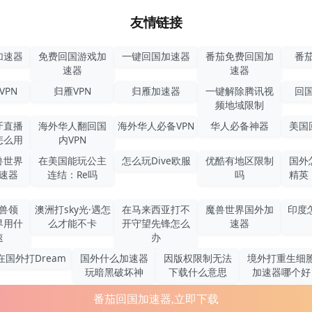
友情链接
加速器
免费回国游戏加
一键回国加速器
番茄免费回国加
番茄
速器
速器
VPN
归雁VPN
归雁加速器
一键解除腾讯视
回国
频地域限制
牙直播
海外华人翻回国
海外华人必备VPN
华人必备神器
美国
怎么用
内VPN
兽世界
在美国能玩公主
怎么玩Dive欧服
优酷有地区限制
国外
速器
连结：Re吗
吗
精英
兽领
澳洲打sky光·遇怎
在马来西亚打不
魔兽世界国外加
印度
界用什
么才能不卡
开守望先锋怎么
速器
速
办
在国外打Dream
国外什么加速器
因版权限制无法
境外打重生细
玩暗黑破坏神
下载什么意思
加速器哪个好
番茄回国加速器,立即下载