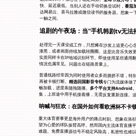
快、延迟最低。当别人还在手动切换尝试时，
番茄
达网易云、喜马拉雅或微信读书的服务器。想象一
一触之间。
追剧的午夜场：当"手机韩剧tv无法
处理完一天课业或工作，只想瘫在沙发上追更心心念
漆黑，或者画面持续加载转圈圈。这是比音乐失效
情况也属常见。问题出在链路质量上。
普通线路经常因为同时使用者众多而拥挤不堪，特
再被卡顿打断。
精选回国影音专线
专门为流媒体做
畅加载，进度条随拖随播。
多个平台支持Android、
集，上班途中用手机接着播，无需反复重新连接。
呐喊与狂欢：在国外如何看欧洲杯不卡
重大体育赛事更是海外用户的痛点时刻。想象在洛
望为心爱的球队振臂高呼。然而国内主流体育直播平
难题。免费直播源信号不稳定风险高，私密性也难