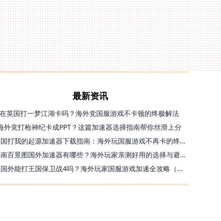
最新资讯
在英国打一梦江湖卡吗？海外党国服游戏不卡顿的终极解法
海外党打枪神纪卡成PPT？这篇加速器选择指南帮你丝滑上分
美国打我的起源加速器下载指南：海外玩国服游戏不再卡的终极方案
江南百景图国外加速器有哪些？海外玩家亲测好用的选择与避坑指南
去国外能打王国保卫战4吗？海外玩家国服游戏加速全攻略（附公主连结幻想江湖实测）