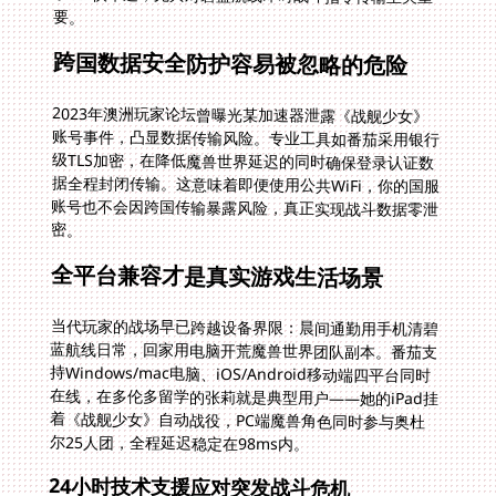
要。
跨国数据安全防护容易被忽略的危险
2023年澳洲玩家论坛曾曝光某加速器泄露《战舰少女》
账号事件，凸显数据传输风险。专业工具如番茄采用银行
级TLS加密，在降低魔兽世界延迟的同时确保登录认证数
据全程封闭传输。这意味着即便使用公共WiFi，你的国服
账号也不会因跨国传输暴露风险，真正实现战斗数据零泄
密。
全平台兼容才是真实游戏生活场景
当代玩家的战场早已跨越设备界限：晨间通勤用手机清碧
蓝航线日常，回家用电脑开荒魔兽世界团队副本。番茄支
持Windows/mac电脑、iOS/Android移动端四平台同时
在线，在多伦多留学的张莉就是典型用户——她的iPad挂
着《战舰少女》自动战役，PC端魔兽角色同时参与奥杜
尔25人团，全程延迟稳定在98ms内。
24小时技术支援应对突发战斗危机