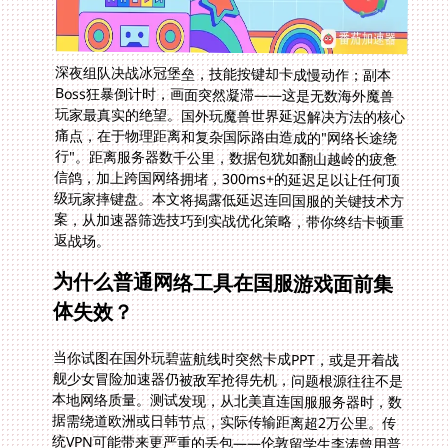
深夜组队决战冰冠堡垒，技能按键却卡成慢动作；副本
Boss狂暴倒计时，画面突然凝滞——这是无数海外魔兽
玩家最真实的绝望。国外玩魔兽世界延迟解决方法的核心
痛点，在于物理距离和复杂国际路由造成的"网络长途绕
行"。距离服务器数千公里，数据包犹如翻山越岭的疲惫
信鸽，加上跨国网络拥堵，300ms+的延迟足以让任何顶
级玩家摔键盘。本文将揭露低延迟连回国服的关键技术方
案，从加速器筛选技巧到实战优化策略，带你终结卡顿重
返战场。
为什么普通网络工具在国服游戏面前集
体失效？
当你试图在国外玩碧蓝航线时突然卡成PPT，或是开着战
舰少女冒险加速器仍被敌军抢得先机，问题根源往往不是
本地网络质量。测试发现，从北美直连国服服务器时，数
据需绕道欧洲或日韩节点，实际传输距离超2万公里。传
统VPN可能带来更严重的丢包——伦敦留学生李涛曾用普
通工具导致魔兽世界延迟突破460ms，而专业的游戏专线