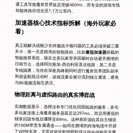
却能将路径优化至1.1万公里内。
加速器核心技术指标拆解（海外玩家必
看）
真正能解决战舰少女跨服战卡顿问题的工具必须突破三重
关卡：第一关是精准的智能路由，比如
番茄加速器
搭载的
智能推荐系统，能在北美玩家登录国服时自动避开拥堵的
日韩节点，选择阿拉斯加-西伯利亚直达线路；第二关是
专线隔离，当你在深夜高峰期同时进行魔兽世界团队副本
和碧蓝航线活动时，游戏流量会被分流到独立通道，避免
与8K视频流相互挤压。
物理距离与虚拟路由的真实博弈战
实测数据显示，选择没有专门优化回国线路的服务，多伦
多玩家连接上海魔兽服务器延迟达297ms，而启用番茄的
独享回国专线后骤降至89ms。这种差距源自其自主铺设
的100M带宽专属通道——如同在拥堵的跨海电缆中开辟
了VIP快车道，尤其对碧蓝航线即时战斗指令传输至关重