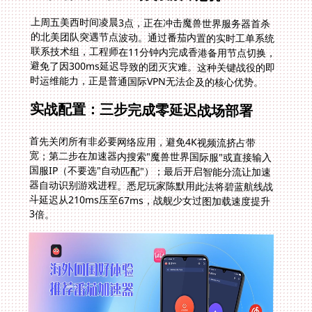
上周五美西时间凌晨3点，正在冲击魔兽世界服务器首杀
的北美团队突遇节点波动。通过番茄内置的实时工单系统
联系技术组，工程师在11分钟内完成香港备用节点切换，
避免了因300ms延迟导致的团灭灾难。这种关键战役的即
时运维能力，正是普通国际VPN无法企及的核心优势。
实战配置：三步完成零延迟战场部署
首先关闭所有非必要网络应用，避免4K视频流挤占带
宽；第二步在加速器内搜索"魔兽世界国际服"或直接输入
国服IP（不要选"自动匹配"）；最后开启智能分流让加速
器自动识别游戏进程。悉尼玩家陈默用此法将碧蓝航线战
斗延迟从210ms压至67ms，战舰少女过图加载速度提升
3倍。