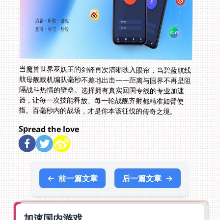
当魔兽世界巫妖王的剑锋再次清晰映入眼帘，当碧蓝航线
航母舰载机编队毫秒不差地出击——距离与国界不再是阻
隔战斗热情的壁垒。选择拥有真实回国专线的专业加速
器，让每一次技能释放、每一轮战舰齐射都精准如臂使
指。百毫秒内的战场，才是你本该征伐的传奇之境。
Spread the love
←
前一篇文章
后一篇文章
→
加速国内游戏