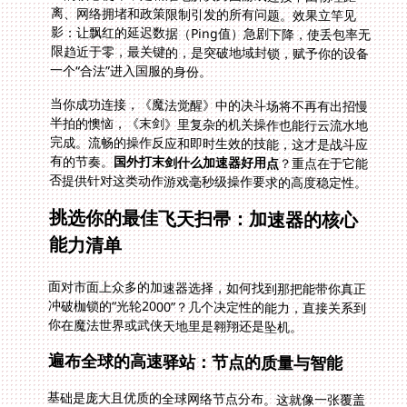
一个“合法”进入国服的身份。
当你成功连接，《魔法觉醒》中的决斗场将不再有出招慢
半拍的懊恼，《末剑》里复杂的机关操作也能行云流水地
完成。流畅的操作反应和即时生效的技能，这才是战斗应
有的节奏。
国外打末剑什么加速器好用点
？重点在于它能
否提供针对这类动作游戏毫秒级操作要求的高度稳定性。
挑选你的最佳飞天扫帚：加速器的核心
能力清单
面对市面上众多的加速器选择，如何找到那把能带你真正
冲破枷锁的“光轮2000”？几个决定性的能力，直接关系到
你在魔法世界或武侠天地里是翱翔还是坠机。
遍布全球的高速驿站：节点的质量与智能
基础是庞大且优质的全球网络节点分布。这就像一张覆盖
世界的交通网。但数量不等于质量。更重要的是节点是否
稳定，连接到中国的主干网络是否拥有优先通行权和充足
带宽。许多玩家遭遇的瓶颈并非起点或终点，而是中间的
某段“拥堵路段”。顶级加速器会自建或租用高品质的专