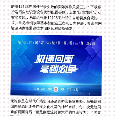
解决12123在国外登录失败的实际操作只需三步：下载客
户端后自动识别设备类型配置参数，点击"回国加速"启动
智能专线，系统会根据12123平台特性自动切换合规协
议。常见卡顿故障基本都能在三次点击内解决，复杂的网
络波动也能通过技术团队远程诊断修复。
无论你是在时代广场实习还是剑桥实验室攻坚，顺畅访问
国内资源始终是连接文化根基的神经末梢。每一次无缝刷
新的页面背后，都是数据流跨越大洋的精密接力。当国界
不再制约信息传递，地球另一端的日常也能如故土般触手