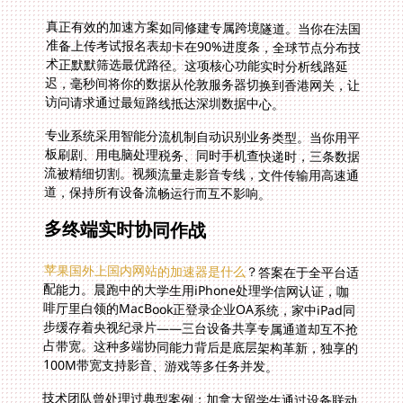
真正有效的加速方案如同修建专属跨境隧道。当你在法国
准备上传考试报名表却卡在90%进度条，全球节点分布技
术正默默筛选最优路径。这项核心功能实时分析线路延
迟，毫秒间将你的数据从伦敦服务器切换到香港网关，让
访问请求通过最短路线抵达深圳数据中心。
专业系统采用智能分流机制自动识别业务类型。当你用平
板刷剧、用电脑处理税务、同时手机查快递时，三条数据
流被精细切割。视频流量走影音专线，文件传输用高速通
道，保持所有设备流畅运行而互不影响。
多终端实时协同作战
苹果国外上国内网站的加速器是什么
？答案在于全平台适
配能力。晨跑中的大学生用iPhone处理学信网认证，咖
啡厅里白领的MacBook正登录企业OA系统，家中iPad同
步缓存着央视纪录片——三台设备共享专属通道却互不抢
占带宽。这种多端协同能力背后是底层架构革新，独享的
100M带宽支持影音、游戏等多任务并发。
技术团队曾处理过典型案例：加拿大留学生通过设备联动
完成毕业认证。手机确认验证码后Windows电脑继续操
作教务系统，MacBook后台下载成绩单，整个流程无需