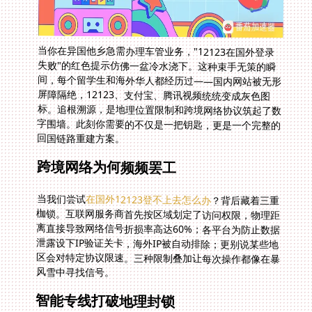
当你在异国他乡急需办理车管业务，"12123在国外登录
失败"的红色提示仿佛一盆冷水浇下。这种束手无策的瞬
间，每个留学生和海外华人都经历过——国内网站被无形
屏障隔绝，12123、支付宝、腾讯视频统统变成灰色图
标。追根溯源，是地理位置限制和跨境网络协议筑起了数
字围墙。此刻你需要的不仅是一把钥匙，更是一个完整的
回国链路重建方案。
跨境网络为何频频罢工
当我们尝试
在国外12123登不上去怎么办
？背后藏着三重
枷锁。互联网服务商首先按区域划定了访问权限，物理距
离直接导致网络信号折损率高达60%；各平台为防止数据
泄露设下IP验证关卡，海外IP被自动排除；更别说某些地
区会对特定协议限速。三种限制叠加让每次操作都像在暴
风雪中寻找信号。
智能专线打破地理封锁